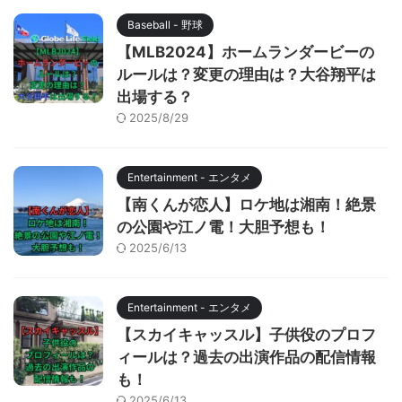
Baseball - 野球
【MLB2024】ホームランダービーの
ルールは？変更の理由は？大谷翔平は
出場する？
2025/8/29
Entertainment - エンタメ
【南くんが恋人】ロケ地は湘南！絶景
の公園や江ノ電！大胆予想も！
2025/6/13
Entertainment - エンタメ
【スカイキャッスル】子供役のプロフ
ィールは？過去の出演作品の配信情報
も！
2025/6/13