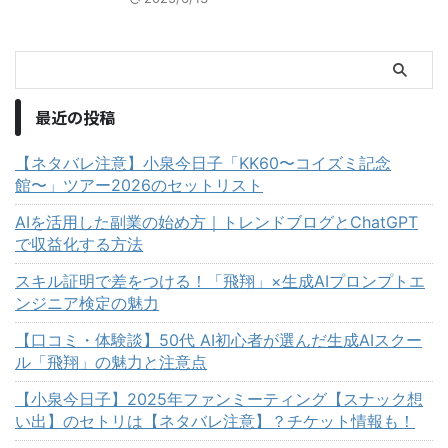
最近の投稿
【ネタバレ注意】小泉今日子「KK60〜コイズミ記念
館〜」ツアー2026のセットリスト
AIを活用した副業の始め方｜トレンドブログとChatGPT
で収益化する方法
スキル証明で差をつける！「飛翔」×生成AIプロンプトエ
ンジニア検定の魅力
【口コミ・体験談】50代 AI初心者が選んだ生成AIスクー
ル「飛翔」の魅力と注意点
【小泉今日子】2025年ファンミーティング【スナック想
い出】のセトリは【ネタバレ注意】？チケット情報も！