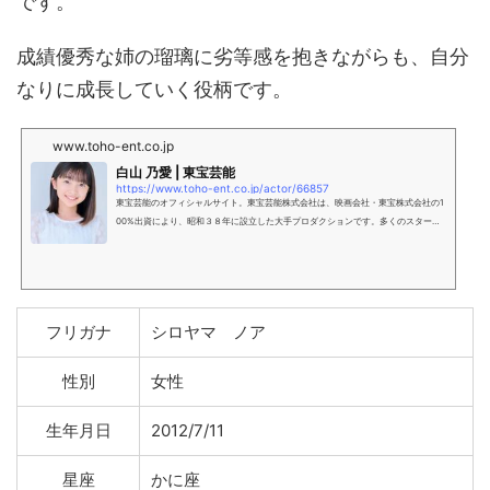
です。
成績優秀な姉の瑠璃に劣等感を抱きながらも、自分
なりに成長していく役柄です。
www.toho-ent.co.jp
白山 乃愛 | 東宝芸能
https://www.toho-ent.co.jp/actor/66857
東宝芸能のオフィシャルサイト。東宝芸能株式会社は、映画会社・東宝株式会社の1
00%出資により、昭和３８年に設立した大手プロダクションです。多くのスター女
優を輩出している「東宝シンデレラ」をはじめ、俳優・タレント・アーティストを
発掘し、息の長い実力あるスターを育成していくことに特化しています。その他、
各種ショー番組・諸演劇・芸能の企画・制作、舞台俳優のブッキング、貸スタジオ
経営などの事業を展開しています。
フリガナ
シロヤマ ノア
性別
女性
生年月日
2012/7/11
星座
かに座