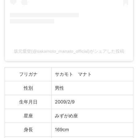
坂元愛登(@sakamoto_manato_official)がシェアした投稿
フリガナ
サカモト マナト
性別
男性
生年月日
2009/2/9
星座
みずがめ座
身長
169cm