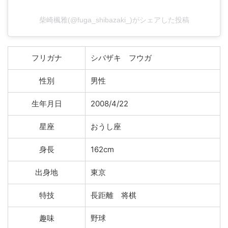
柴崎楓雅(@fuga_shibazaki_)がシェアした投稿
フリガナ
シバザキ フウガ
性別
男性
生年月日
2008/4/22
星座
おうし座
身長
162cm
出身地
東京
特技
長距離 将棋
趣味
野球