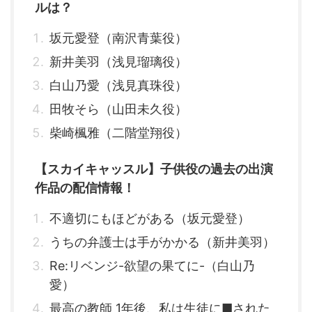
ルは？
坂元愛登（南沢青葉役）
新井美羽（浅見瑠璃役）
白山乃愛（浅見真珠役）
田牧そら（山田未久役）
柴崎楓雅（二階堂翔役）
【スカイキャッスル】子供役の過去の出演
作品の配信情報！
不適切にもほどがある（坂元愛登）
うちの弁護士は手がかかる（新井美羽）
Re:リベンジ-欲望の果てに-（白山乃
愛）
最高の教師 1年後、私は生徒に■された