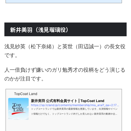
では、「不適切にもほどがある」で中学生のキヨシが着ていた変形学生服について
解説します。 【不適切にもほどがある】キヨシが着ている制服（学ラン）は？人気
ドラマ「不適切にもほどがある」で中学生のキヨシが着ているのは、短ランにボン
タンの組み合わせです。短ランは、一般的に、着...
新井美羽（浅見瑠璃役）
浅見紗英（松下奈緒）と英世（田辺誠一）の長女役
です。
人一倍負けず嫌いのガリ勉秀才の役柄をどう演じる
のかが注目です。
TopCoat Land
新井美羽 公式有料会員サイト | TopCoat Land
https://sp.tcland.jp/contents/membership/miu_arai?_ga=2.172113891.1317142553.1719892903-582963510.1719892903
トップコートランドでは新井美羽の最新情報を更新しています。出演情報やイベン
ト情報だけでなく、トップコートランド内でしか見られない新井美羽の動画や企画
などのスペシャルコンテンツを掲載予定です。