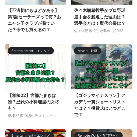
身なりや言動を完コピする男で
応してしまった人も多いはず。
す。しかし、そのアイドルとは一
この記事では不適切にもほどがあ
【不適切にもほどがある】
佐々木朗希投手がプロ野球
体誰なのでしょうか？ ムッチ先
る第1話で小川市郎（阿部サダ
第1話セーラーズって何？お
選手会を脱退した理由は？
輩のファッションやセリフから、
ヲ）が思わず反応してしまった、
ニャン子クラブが着てい
選手会とは！歴代会長は？
その元ネタを探ってみました。こ
喫茶スキャンダルのトイレに貼っ
た？今でも買えるの？
佐々木朗希投手が昨年（2023
の記事を読めば、『不適切にもほ
てあったポスターについて解説し
年）ポスティングによるメジャー
不適切にもほどがある第1話が放
どがある！』のムッチ先輩のアイ
ます。 【不適切にもほどがあ
リーグ移籍を希望し、契約更改が
送されました。 期待度が高かっ
ドル愛がより深く理解できるでし
る】第1話喫茶スキャンダルのト
越年したことが話題になっていま
た不適切にもほどがあるを楽しみ
ょう ...
イレのポスターは？ 令和6年（西
Entertainment - エンタメ
Movie - 映画
す。 また、佐々木朗希投手が
にしていた方も多いはず！ 第1話
暦2024年）のポス ...
2023年シーズンからプロ野球選
から、思いっきり笑える、そして
手会を脱退していたことが報道さ
昭和世代にはとても懐かしい話題
れました。 この記事では、佐々
やグッズの連続でした。 この記
木朗希投手が2023年シーズンか
事では不適切にもほどがある第1
2025/6/13
2025/6/13
らプロ野球選手会を脱退した理由
話で小川市郎（阿部サダヲ）が娘
を推測します。また、プロ野球選
の純子（河合優実）にプレゼント
【相棒22】宮部たまきは
【ゴジラマイナスワン】ア
手会についても解説します。
（実際には錦糸町で買った偽物）
誰？歴代の小料理屋の女将
カデミー賞ショートリスト
佐々木朗希投手がプロ野球選手会
したセーラーズについて、また、
も？
とは？？授賞式はいつどこ
を脱退した理由は？ 佐々木朗希
当時、セーラーズを着用していた
で？
相棒22第13話のラストシーン
投手が2023年シーズンからプロ
おニャン子クラブの映像を見る方
で、杉下右京が便せんに書いてい
ゴジラマイナスワンが、日本映画
野球選手会を脱退していた理由は
法についても解説します。 【不
た宮部たまきという名前。 懐か
として初めてアカデミー賞の視覚
明らかになっていませんが、以 ...
適切にもほどがある】第1話セー
しさを感じたのは長年の相棒ファ
効果賞のショートリストに選出さ
ラーズって何？ ...
Entertainment - エンタメ
Remote Work - 在宅ワーク