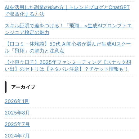
AIを活用した副業の始め方｜トレンドブログとChatGPT
で収益化する方法
スキル証明で差をつける！「飛翔」×生成AIプロンプトエ
ンジニア検定の魅力
【口コミ・体験談】50代 AI初心者が選んだ生成AIスクー
ル「飛翔」の魅力と注意点
【小泉今日子】2025年ファンミーティング【スナック想
い出】のセトリは【ネタバレ注意】？チケット情報も！
アーカイブ
2026年1月
2025年8月
2025年7月
2024年7月