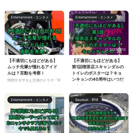
2024年3月1日にオープンするテ
2024年3月にオープンするテー
ーマパーク、イマーシブ・フォー
マパーク、イマーシブ・フォート
ト東京。 イマーシブ・フォート
東京をご存知でしょうか？ この
Entertainment - エンタメ
Entertainment - エンタメ
東京は、世界初となる完全没入体
テーマパークは、世界初となる完
験を提供する施設で、アトラクシ
全没入体験を提供する施設で、ア
ョンやレストラン、ショップなど
トラクションやレストラン、ショ
で自分が物語の主人公になれると
ップなどで自分が物語の主人公に
いう画期的なコンセプトを持って
なれるという画期的なコンセプト
2025/6/13
2025/6/13
います。しかし、このテーマパー
を持っています。このテーマパー
クに入るには、どのようにチケッ
クができる場所は、以前は別の商
【不適切にもほどがある】
【不適切にもほどがある】
トを購入すればいいのでしょう
業施設があったところです。その
ムッチ先輩が憧れるアイド
第1話喫茶店スキャンダルの
か？また、チケットの種類や料金
施設とは一体何だったのでしょう
ルは？言動を考察！
トイレのポスターは？キョ
はどのようになっているのでしょ
か？そして、なぜイマーシブ・フ
ンキョンの40周年はいつだ
阿部サダヲさん主演のドラマ『不
うか？さらに、混雑を避けてスム
ォート東京に生まれ変わることに
った？
適切にもほどがある！』が放送中
ーズに体験できる方法はあるので
なったのでしょうか？ この記事
です。 このドラマは、昭和の教
不適切にもほどがある第1話が放
しょうか？この記事では、イマー
では、 ・イマーシブ・フォート
師が令和にタイムスリップすると
送されました。 喫茶スキャンダ
シブ・フォート東京のチケット ...
東京の場所とその歴史について ...
Entertainment - エンタメ
Baseball - 野球
いうコメディーですが、注目のキ
ルのトイレのポスターに隠された
ャラクターがいます。それは、磯
穴が、時代を行き来できるタイム
村勇斗さん演じるムッチ先輩で
ホールでした（リフォームにより
す。ムッチ先輩は、昭和のとある
使えなくなってしまいました）
アイドルに心酔するあまり、その
が、そこに貼られたポスターに反
2024/1/27
2025/6/13