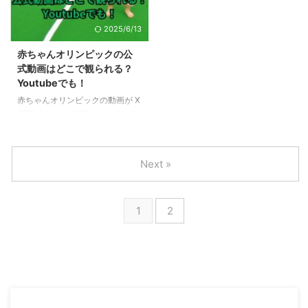
「Dark Idol」の概要や見どころ
スの歴史も知っておいたほうがい
などが分かります。ぜひチェック
いですよね。 この記事では、 ド
2025/6/13
してみてください。 【Dark
ジャース、そしてMLB全球団で
Idol】って何？どんなオーディシ
42番がなぜ永久欠番なのか？そ
赤ちゃんオリンピックの公
ョン番組？ アイドルになりたい
して、MLB全選手が42番でプレ
式動画はどこで観られる？
けど、夢を諦めざるを得なかった
ーするジャッキーロビンソンデー
Youtubeでも！
女性たちに、もう一度チャンスを
について解説します。 ドジャー
赤ちゃんオリンピックの動画が X
与えるオーディション番組が始ま
スの42番が永久欠番の理由は？
(旧Twitter）で話題になっていま
ります。その名も『Dark ...
ロサンゼルスドジャースの42番
す。 とってもかわいくて、何度
は、ジャッキー・ロビンソンの背
見ても癒されるこの公式動画はど
...
こで観ることができるのでしょう
Next »
か？ この記事では、赤ちゃんオ
リンピックの公式動画を観る方法
について解説します。 赤ちゃん
1
2
オリンピックの公式動画はどこで
観られる？ 赤ちゃんオリンピッ
クの動画が X (旧Twitter）で話題
になっています。
https://twitter.com/Olympics/sta
tus/1490339506616033287?
s=20 この動画は 20 ...