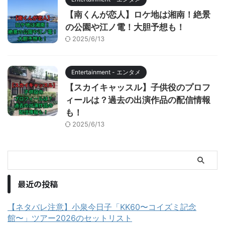
【南くんが恋人】ロケ地は湘南！絶景
の公園や江ノ電！大胆予想も！
2025/6/13
Entertainment - エンタメ
【スカイキャッスル】子供役のプロフ
ィールは？過去の出演作品の配信情報
も！
2025/6/13
最近の投稿
【ネタバレ注意】小泉今日子「KK60〜コイズミ記念
館〜」ツアー2026のセットリスト