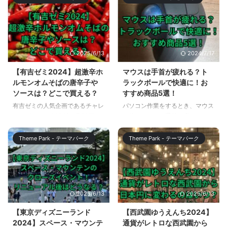
ンだと思いますが、宮部たまきっ
れました。 ゴジラマイナスワン
て誰だろうと思った方も多いは
は、2024年1月21日までの80日
ず。 この記事では、相棒22第13
間で、観客動員数354万人、興行
話のラストシーンで、杉下右京が
収入54.5億円を突破する話題作
便せんに書いていた宮部たまきに
（『ゴジラ-1.0／C』含む）にな
2025/6/13
2024/7/17
ついて解説します。 【相棒22】
っていますが、視覚効果（VFX）
宮部たまきは誰？ 相棒22第13話
が評価され、アカデミー賞の視覚
【有吉ゼミ2024】超激辛ホ
マウスは手首が疲れる？ト
のラストシーンで、杉下右京が便
効果賞のショートリストに選出さ
ルモンオムそばの唐辛子や
ラックボールで快適に！お
せんに書いていた宮部たまきは、
れました。 この記事では、アカ
ソースは？どこで買える？
すすめ商品5選！
杉下右京の元妻です。 宮部たま
デミー賞のショートリストとは何
有吉ゼミの人気企画であるチャレ
パソコン作業をするとき、マウス
きは、小料理屋「花の里」の女将
か？また、2024年のアカデミー
ンジグルメ！ 2024年1月22日に
を使っていると手首が痛くなった
として、右京や彼の相棒たちに料
賞授賞式について解説します。
放送された超激辛チャレンジグル
り、肩が凝ったりしませんか？
理やアドバイスを提供し ...
【ゴジラマイナスワン】アカデミ
メでは、超激辛ホルモンオムそば
これは、マウスを動かすために手
ー賞ショート ...
Theme Park - テーマパーク
Theme Park - テーマパーク
にチャレンジしました。 この記
首をひねったり、腕を広げたりす
事では超激辛ホルモンオムそばの
ることで、筋肉や神経に負担がか
調理に使われていた唐辛子やソー
かっているからです。 そこで、
スについて、また、唐辛子やソー
手首や肩に優しいマウスとして注
スはどこで買えるのか解説しま
目されているのが「トラックボー
2025/6/13
2025/6/13
す。 【有吉ゼミ2024】超激辛ホ
ルマウス」です。 トラックボー
ルモンオムそばのスパイスやソー
ルマウスは、マウス本体を動かさ
【東京ディズニーランド
【西武園ゆうえんち2024】
スは？ 有吉ゼミで2024年1月22
ずに、上面についているボールを
2024】スペース・マウンテ
通貨がレトロな西武園から