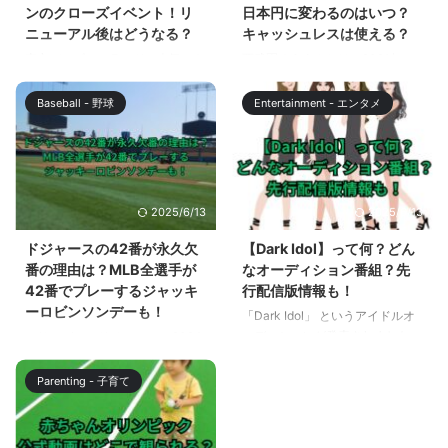
日に放送された超激辛チャレンジ
指で回転させることでカーソルを
ンのクローズイベント！リ
日本円に変わるのはいつ？
グルメの超激辛ホルモンオムそ
操作するマウスです。 この記事
ニューアル後はどうなる？
キャッシュレスは使える？
ば。 カカロニ栗谷さんが成功し
では、トラックボールマウスのお
東京ディズニーランドの人気アト
西武園ゆうえんちは、2021年の
たものの、他の3人の挑戦者がリ
すすめの商品をご紹介します。
ラクション「スペース・マウンテ
リニューアル後、昭和の熱気と非
タイヤしたまさに超 ...
この記事を読めば、トラックボー
ン」が、2027年にリニューアル
日常体験が満ちあふれる「エモ
...
Baseball - 野球
Entertainment - エンタメ
オープンすることが発表されまし
い」遊園地に生まれ変わりまし
た。これに伴い、現在のスペー
た。 それに合わせて、導入され
ス・マウンテンは、2024年7月
たのが食事や買い物などの支払い
31日にクローズすることにな
に使われる独自の園内通貨「西武
り、スペシャルイベントも企画さ
園通貨」。 かわいいデザインが
2025/6/13
2025/6/13
れています。 スペース・マウン
人気でしたが、利便性向上のた
テンは、宇宙空間をハイスピード
め、日本円に変更されることにな
ドジャースの42番が永久欠
【Dark Idol】って何？どん
で駆け抜けるスリリングなジェッ
りました。 この記事では、西武
番の理由は？MLB全選手が
なオーディション番組？先
トコースターで、1983年の東京
園ゆうえんちの通貨が西武園から
42番でプレーするジャッキ
行配信版情報も！
ディズニーランドのグランドオー
日本円に変更されるのはいつなの
ーロビンソンデーも！
「Dark Idol」 というアイドルオ
プン以来、多くのゲストに親しま
か？またキャッシュレス決済は使
ーディションが発表されました。
ロサンゼルスドジャースの 2024
れてきました。 新しいスペー
えるのかを解説します。 【西武
「Dark Idol 」は、アイドルにな
年シーズンは、大谷翔平選手、山
ス・マウンテンは、どのように変
園ゆうえんち2024】通貨がレト
りたいけど、夢を諦めざるを得な
本由伸投手の入団で、ますます盛
わるのでしょうか？また、周辺の
ロなデザインの西武園から日本円
Parenting - 子育て
かった女性たちに、もう一度チャ
り上がること間違いありません。
...
に ...
ンスを与えるオーディション番組
2024年はドジャース推しで行こ
です。 この記事を読めば、
うと決意したからには、ドジャー