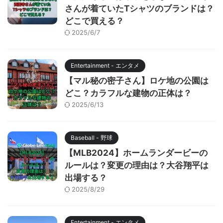
さんが着ていたTシャツのブランドは？
どこで買える？
2025/6/7
Entertainment - エンタメ
【マル秘の密子さん】ロケ地の公園は
どこ？カラフルな建物の正体は？
2025/6/13
Baseball - 野球
【MLB2024】ホームランダービーの
ルールは？変更の理由は？大谷翔平は
出場する？
2025/8/29
Entertainment - エンタメ