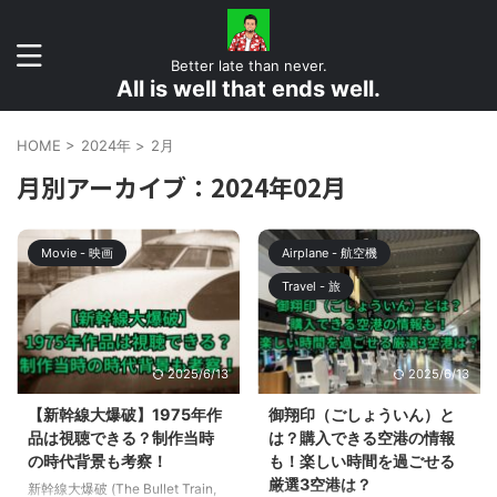
Better late than never.
All is well that ends well.
HOME
>
2024年
>
2月
月別アーカイブ：2024年02月
Movie - 映画
Airplane - 航空機
Travel - 旅
2025/6/13
2025/6/13
【新幹線大爆破】1975年作
御翔印（ごしょういん）と
品は視聴できる？制作当時
は？購入できる空港の情報
の時代背景も考察！
も！楽しい時間を過ごせる
厳選3空港は？
新幹線大爆破 (The Bullet Train,