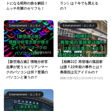
この記事では、イマーシブ・フォ
も考察します。 【新空港占拠】
トになる昭和の曲を解説！
ラン）は？今でも買える
ート東京のアクセスと駐車場情報
山猫の正体を考察！ 新空港占拠
ムッチ先輩のセリフも！
の？
をお伝えします。 イマーシブ・
は、2024年2月17日に第6話が放
人気ドラマ「不適切にもほどがあ
人気ドラマ「不適切にもほどがあ
フォート東京へのアクセスは？
送されましたが、山猫の正体につ
る」第4話では、お父さん世代の
る」で中学生のキヨシが着ている
イマーシブ・フォート東京の住所
いて、さまざまな憶測が流れてい
懐メロがコンプライアンス的にア
学ランが話題になっています。
は、東京都江東区青海１丁目５ ...
ます。 山猫の正体 ...
Entertainment - エンタメ
Entertainment - エンタメ
ウトな歌詞ばかりということで、
令和の時代では、お目にかかる機
いくつかの曲を歌って評価するシ
会もほとんどありませんが、昭和
ーンがありました。 この記事で
の時代には、こういった変形学生
は、「不適切にもほどがある」第
服を着ている学生をよく見かけま
4話で取り上げられた、コンプラ
した。 この記事では、「不適切
2025/6/13
2025/6/13
イアンス的にアウトな曲の歌詞
にもほどがある」で中学生のキヨ
や、ムッチ先輩のセリフの元にな
シが着ていた変形学生服について
【新空港占拠】情報分析官
【相棒22】再登場の落語家
っている曲について解説します。
解説します。 【不適切にもほど
志摩が使うエイリアンマー
は誰？22年前の事件とは？
【不適切にもほどがある】コンプ
がある】キヨシが着ている制服
クのパソコンは何？普通の
奥様役は元アイドルの？
ライアンス的にアウトになる昭和
（学ラン）は？ 人気ドラマ「不
パソコンと違うの？
相棒22第16話が2024年2月14日
の曲を解説！ 人気ドラマ「不適
適切にもほどがある」で中学生の
に放送されますが、出演する落語
新空港占拠で情報分析官のぐんぴ
切にもほどがある」第4話では、
キヨシが着ているのは、短ランに
家について、相棒ファンからは再
ぃさん演じる志摩蓮司が前作の大
現代ではコンプライアンス的にア
ボンタンの組み合わせです。 短
登場に懐かしさと期待の声があが
病院占拠に続いて活躍していま
ウトなお父さん世代の懐メロが取
ランは、一般的に、着丈65cm以
Entertainment - エンタメ
っています。 20年以上の時を経
す。 新空港占拠では、捜査本部
...
...
て、再登場する落語家とは？22
から外に出て、ノートバソコンで
年前に落語家がかかわった事件と
任務にあたるシーンが増えていま