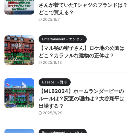
さんが着ていたTシャツのブランドは？
どこで買える？
2025/6/7
Entertainment - エンタメ
【マル秘の密子さん】ロケ地の公園は
どこ？カラフルな建物の正体は？
2025/6/13
Baseball - 野球
【MLB2024】ホームランダービーの
ルールは？変更の理由は？大谷翔平は
出場する？
2025/8/29
Entertainment - エンタメ