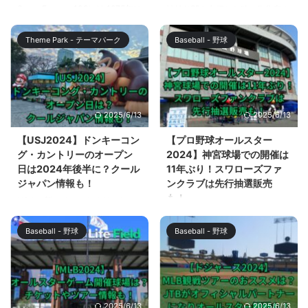
Super Express 109）は 1975年に
神社仏閣を参拝した時に御朱印を
公開されたパニック映画ですが、
授かることは一般的になっていま
樋口真嗣監督、草彅剛さん主演で
すが、御翔印（ごしょういん）に
Theme Park - テーマパーク
Baseball - 野球
Netflixの新作映画として生まれ変
ついては、初めて聞いたという方
わることが発表されました。 新
も多いはず。 現在、御翔印（ご
作はリブート作品ということで、
しょういん）は、JALグループが
全く新しい作品となりますが、パ
就航する国内55空港で購入する
ニック映画の金字塔として海外で
ことができます。 この記事で
2025/6/13
2025/6/13
も高評価の新幹線大爆破 (The
は、御翔印（ごしょういん）とは
Bullet Train, Super Express
何か？また、購入できる空港と、
【USJ2024】ドンキーコン
【プロ野球オールスター
109）は是非見ておきたいです
楽しい時間を過ごせる厳選3空港
グ・カントリーのオープン
2024】神宮球場での開催は
ね。 この記事では、新幹線大爆
の情報をお伝えします。 御翔印
日は2024年後半に？クール
11年ぶり！スワローズファ
破 (The Bullet Train ...
（ごしょういん）とは？ 御翔印
ジャパン情報も！
ンクラブは先行抽選販売
とは、日本航空（JAL）とJTBが
も！
USJ の新エリアであるドンキー
共創した「空の御朱印」です。御
コング・カントリーが2024年の
プロ野球の春季キャンプも終了
朱印とは、神社や寺院で参拝者に
春にオープンします。 2024年4
し、開幕まで1か月となっていま
授与される墨書や朱印のこと ...
Baseball - 野球
Baseball - 野球
月19日追記：ドンキーコング・カ
す。 交流戦、オールスターゲー
ントリーのオープン時期は、
ムの日程も発表されていますが、
2024年後半に変更されました。
2024年のマイナビオールスター
2024年春にユニバーサルスタジ
ゲームの第2戦は明治神宮野球場
オジャパン（USJ）を訪れたいと
（神宮球場）で開催されます。
2025/6/13
2025/6/13