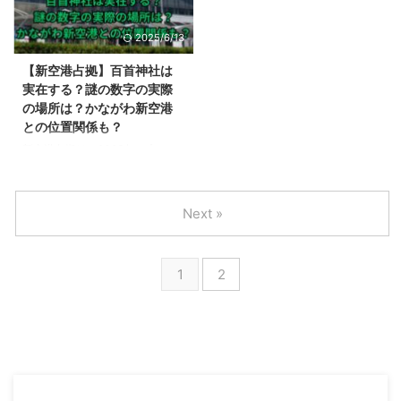
は？ この記事では、相棒22第16
すが、その際に使っている派手な
話に登場する落語家と、元アイド
パソコンが話題です。 この記事
2025/6/13
ルが演じる落語家の妻について解
では、新空港占拠で情報分析官の
説します。 【相棒22】再登場の
志摩蓮司が使っている近未来的フ
【新空港占拠】百首神社は
落語家は誰？ 相棒22第16話に落
ォルムのノートパソコンは何なの
実在する？謎の数字の実際
語家、橘亭青楽を演じるのは小宮
か？また、普通のノートパソコン
の場所は？かながわ新空港
孝泰さんです。 落語家、橘亭青
との違いについても解説します。
との位置関係も？
楽は、2002年10月23日放送の相
【新空港占拠】情報分析官志摩が
新空港占拠は、2023年に大ヒッ
棒 season1 第3話に登場し ...
使うエイリアンマークのパソコン
トした『大病院占拠』の続編で、
は何？ 新空港占拠で情報分析官
2024年1月13日から日本テレビ
の志摩蓮司が使っているエイリア
系で放送されています。 新空港
...
Next »
占拠は、2024年2月10日に第5話
が放送されましたが、大病院占拠
の鬼以上に過激な獣に、毎回ハラ
1
2
ハラさせられますね。 この記事
では、新空港占拠第5話で登場
し、次回以降の物語の中でカギを
握りそうな百首神社について、実
際に存在するのか？また、ドラマ
の中での、かながわ新空港との位
置関係について解説します。
【新空港占拠】百首神社は実在す