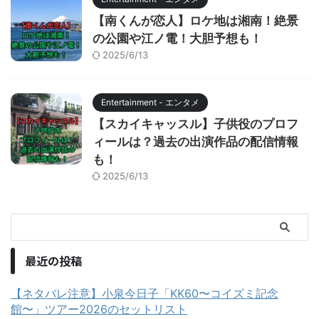
【南くんが恋人】ロケ地は湘南！絶景
の公園や江ノ電！大胆予想も！
2025/6/13
Entertainment - エンタメ
【スカイキャッスル】子供役のプロフ
ィールは？過去の出演作品の配信情報
も！
2025/6/13
最近の投稿
【ネタバレ注意】小泉今日子「KK60〜コイズミ記念
館〜」ツアー2026のセットリスト