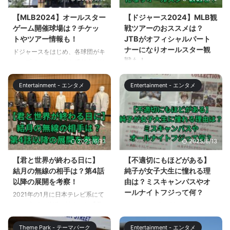
思っている方は多いでしょう。し
明治神宮野球場（神宮球場）での
かし、USJは常に新しいエリアや
開催は2013年以来11年ぶりの開
【MLB2024】オールスター
【ドジャース2024】MLB観
イベントを開催しており、どの時
催となり、東京の屋外球場でのオ
ゲーム開催球場は？チケッ
戦ツアーのおススメは？
期に行けば一番楽しめるのか分か
ールスターゲームを待ちわびてい
トやツアー情報も！
JTBがオフィシャルパート
りにくいかもしれません。そこ
た皆さんには嬉しいニュースで
ナーになりオールスター観
ドジャースをはじめ、各球団がキ
で、この記事では、2024年春に
す。 この記事では、過去のオー
戦も！
ャンプインし、大きな盛り上がり
USJで開催される注目のエリアや
ルスターゲームの開催地情報と、
を見せているMLB。 開幕前です
ドジャースをはじめ、各球団がキ
イベントについて、最新の情報を
2024年のプロ野球オールスター
が、すでに、米ESPNは、「早す
ャンプインし、大きな盛り上がり
お伝えします ...
ゲームのチケット購入方法につい
Entertainment - エンタメ
Entertainment - エンタメ
ぎる2024年オールスター予想」
を見せているMLB。 韓国の開幕
て解説します。 【プロ野球 ...
という記事を発表するなど、早く
戦のプラチナチケットは、韓国在
も7月開催のオールスターゲーム
住以外の一般人の入手はほぼ困難
も話題になっています。 この記
な状況でした。 開幕戦は諦め
事では、MLB2024年シーズンの
て、一足早くアリゾナでのキャン
2025/6/13
2025/6/13
オールスターゲームの開催球場の
プ、オープン戦を観に行かれてい
情報と、現地観戦のためのチケッ
るファンの皆さん、そして、レギ
【君と世界が終わる日に】
【不適切にもほどがある】
トやツアーの情報をお伝えしま
ュラーシーズンの観戦を検討して
結月の無線の相手は？第4話
純子が女子大生に憧れる理
す。 【MLB2024】オールスタ
いる方も多いことでしょう。 こ
以降の展開を考察！
由は？ミスキャンパスやオ
ーゲーム開催球場は？ MLB2024
の記事では、ドジャースはじめ、
ールナイトフジって何？
2021年の1月に日本テレビ系にて
年シーズンのオールスターゲーム
MLB観戦におススメのツアー情
シーズン1の放送が始まった【君
人気ドラマ「不適切にもほどがあ
は、以下の日程でテキサス・レ ...
報、また、JTBがオフィシャルパ
と世界が終わる日に】 2024年2
る」第5話で、純子が進路指導の
ートナーとなったことで実現する
月9日より【君と世界が終わる日
教師との面談で、お前の偏差値で
特別なツアーについても解説しま
Theme Park - テーマパーク
Entertainment - エンタメ