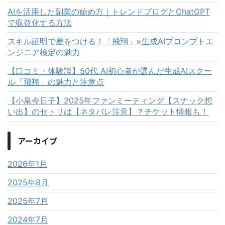
AIを活用した副業の始め方｜トレンドブログとChatGPT
で収益化する方法
スキル証明で差をつける！「飛翔」×生成AIプロンプトエ
ンジニア検定の魅力
【口コミ・体験談】50代 AI初心者が選んだ生成AIスクー
ル「飛翔」の魅力と注意点
【小泉今日子】2025年ファンミーティング【スナック想
い出】のセトリは【ネタバレ注意】？チケット情報も！
アーカイブ
2026年1月
2025年8月
2025年7月
2024年7月