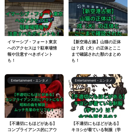
に】シーズン5が、Huluで独占配
入れる大学はこの世にないと言わ
す。 【ドジャ ...
信されています。2024年2月23
れ、裏口でもいいからフェリスに
日に配信開始された第3話では、
入りたいという不適切な発言があ
レジスタンスのリーダーとして坪
りました。 この記事では、「不
井が登場しました。 そして、第3
適切にもほどがある」第5話で純
2025/6/13
2025/6/13
話で結月が無線で会話していた相
子が大学に入りたい理由として、
手が誰なのか気になります。 シ
進路指導の教師に話していた、大
イマーシブ・フォート東京
【新空港占拠】山猫の正体
ーズン5は、全5話と発表されて
学行かなきゃ、ミスキャンパスに
へのアクセスは？駐車場情
は？戌（犬）の正体とここ
いるため、残りは2話。最終話に
もなれねぇし、オールナイトフジ
報や注意すべきポイント
まで確認された獣のまとめ
向かってどのようにドラマが展開
にも出れねぇしという発言につい
も！
も！
するのか、考察しました。 【君
て解説します。 【不適切にもほ
2024年3月にオープンするテー
新空港占拠は、2024年2月17日
と世界が終わる日に】結月の無線
どがある】純子が女子大生に憧れ
マパーク、イマーシブ・フォート
に第6話が放送されました。 新空
の相手は？ ...
る理由は？ 「不適切にもほどが
東京。 世界初となる完全没入体
港占拠では、獣の正体が明らかに
ある」の昭和の時代設定となって
Entertainment - エンタメ
Entertainment - エンタメ
験を提供する施設で、アトラクシ
なる一方で、獣の最大のターゲッ
...
ョンやレストラン、ショップなど
トである山猫が誰なのかが話題に
で自分が物語の主人公になれると
なっています。 この記事では、
いう画期的なコンセプトを持って
新空港占拠の山猫の正体は誰なの
います。 テレビコマーシャルも
か、さまざまな意見が出ている中
2025/6/13
2025/6/13
始まり、春休みにイマーシブ・フ
から考察します。また、ここまで
ォート東京に行こうと計画してい
明らかになっている獣と、明らか
【不適切にもほどがある】
【不適切にもほどがある】
る皆さんも多いことでしょう。
になっていない戌の正体について
コンプライアンス的にアウ
キヨシが着ている制服（学