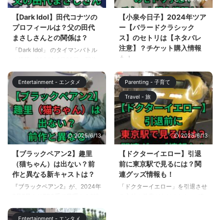
解説します。 【南くんが恋人】
が、日本版『スカイキャッスル』
ロケ地は湘南？ 「南くんが恋
の子供役が6月29日に発表されま
【Dark Idol】田代コナツの
【小泉今日子】2024年ツア
人!?」のメインのロケ地は、神奈
した。 この記事では、『スカイ
プロフィールは？父の田代
ー【バラードクラシック
川県の湘南エリアです。 6月18日
キャッスル』日本版に子供役とし
まさしさんとの関係は？
ス】のセトリは【ネタバレ
の公式アカウントからのポストで
て出演する若手キャストのプロフ
注意】？チケット購入情報
「Dark Idol」 のタイマンバトル
は、メイキング動画の中に江ノ島
ィールと、過去の出演作品の配信
も！
の模様が2024年6月20日に配信
を望む公園でのロケシーンが映っ
情報をお伝えします。 【スカイ
されました。 「Dark Idol 」は、
小泉今日子さんの2024年ツアー
ています。 h ...
キャッスル】子供 ...
アイドルになりたいけど、夢を諦
「KYOKO KOIZUMI TOUR 2024
Entertainment - エンタメ
Parenting - 子育て
めざるを得なかった女性たちに、
BALLAD CLASSICS」の開催が
Travel - 旅
もう一度チャンスを与えるオーデ
発表されました。 10月26日から
ィション番組です。 本編#2で
12月21日にかけて全国16都市21
は、最終候補生たちが歌、ダンス
公演を巡る全国ツアーのタイトル
とアピールタイムで生き残りをか
は、1980年代後半にリリースさ
2025/6/13
2025/6/13
けてタイマンバトルを繰り広げま
れた「Ballad Classics」「Ballad
した。 その中で注目を浴びたの
ClassicsⅡ」という2枚のバラード
【ブラックペアン2】趣里
【ドクターイエロー】引退
が、田代まさしさんを父に持つ田
ベストアルバムに由来していま
（猫ちゃん）は出ない？前
前に東京駅で見るには？関
代コナツさんでした。 この記事
す。 2022年のデビュー40周年ツ
作と異なる新キャストは？
連グッズ情報も！
では、「Dark Idol 」本編#2に登
アーから3年連続の全国ツアーに
『ブラックペアン2』が、2024年
「ドクターイエロー」を引退させ
場した田代コナツさんの経歴と、
なりますが、毎年雰囲気の違うツ
7月7日よりTBS系で日曜よる9時
る方針の発表がありました。 JR
父親である田代まさしさ ...
アーを企画してくれる小泉今日子
から放送されます。 前作「ブラ
東海とJR西日本が保有1本ずつの
さんです ...
ックペアン」は、最終話の視聴率
うち、JR東海のT4編成は2025年
Entertainment - エンタメ