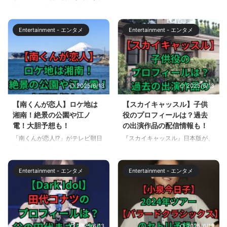
7月13日(土)夜10時から日本テレ
MLB2024年シーズンのオールス
いた4種類の Tシャツについてブ
と本公演）の情報をお伝えしま
ビ系で放送されます。 放送開始
ターゲームは、以下の日程でテキ
ランドを調査しました。
す。 また、今後の公演のチケッ
前に公式ページや公式SNSで予告
サス・レンジャースの本拠地、テ
Common Noun ...
トの購入情報 ...
Entertainment - エンタメ
Entertainment - エンタメ
動画が配信されていますが、予告
キサス州アーリントンのグロー
動画に登場する景色や、建物が気
ブ・ライフ・フィールドで開催さ
になった人も多いことでしょう。
れます。 日本のプロ野球のオー
https://twitter.com/maruhi_mitsu
ルスターは2試合、別の球場で開
ko/status/18070515208627733
催されますが、MLB では、オー
2025/6/13
2025/6/13
43 この記事では、ドラマ「マル
ルスターウィークとして、数々の
秘の密子さん」のロケ地となった
イベントが開催されます。数日に
【南くんが恋人】ロケ地は
【スカイキャッスル】子供
千葉県船橋市の公園について解説
及ぶイベントとしてオールスター
湘南！絶景の公園や江ノ
役のプロフィールは？過去
します。 【マル秘の密子さん】
ウィークがあり、そのクライマッ
電！大胆予想も！
の出演作品の配信情報も！
ロケ地は船橋で人気の公園？ ド
クスがオールスターゲームという
「南くんが恋人!?」がテレビ朝日
『スカイキャッスル』日本版が、
ラマ「マル秘の密子さ ...
位置づけになっています。 数々
系で7月16日夜9:00から毎週火曜
2024年7月25日よりテレビ朝日
のイベントの中でも、オールスタ
日に放送されます。 「南くんが
系で木曜よる9時から放送されま
ーゲームの前日に行われるホーム
恋人!?」は、平成から受け継がれ
す。 韓国版「SKYキャッスル」
ランダービー ...
Entertainment - エンタメ
Entertainment - エンタメ
る名作ドラマの男女逆転バーショ
は、その視聴率が最高23.8％に達
ンということで注目されていま
し、ケーブルテレビドラマとして
す。 この記事では「南くんが恋
歴代最高視聴率を記録しました。
人!?」のロケ地について、6月30
韓国版「SKYキャッスル」では、
日までに公開された情報をもとに
子供役にも注目が集まりました
2025/6/13
2025/6/13