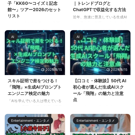
子「KK60〜コイズミ記念
｜トレンドブログと
館〜」ツアー2026のセット
ChatGPTで収益化する方法
リスト
近年、急速に普及している生成AI
は、働き方や副業のスタイルを大
2026年、小泉今日子さんは還暦
きく変えつつあります。特に「文
（60歳）。この節目に全国ホー
章生成」や「情報整理」に強みを
ルツアーとして開催されるのが、
AI
AI
持つChatGPTを活用すれば、従
「KK60〜コイズミ記念館〜
来なら数時間かかっていた作業が
KYOKO KOIZUMI TOUR 2026」
数十分で完了することも珍しくあ
です。 還暦ライブって、ベスト
りません。これから副業を始めた
だけやりますの記念公演になりが
い方にとって、AIは大きな追い風
ちですが、キョンキョンはそこに
2025/8/15
2025/8/15
となるでしょう。 この記事で
収まらないと考えられます。 王
は、AIを活用した副業に挑戦した
道の代表曲で会場を一つにしたう
スキル証明で差をつける！
【口コミ・体験談】50代 AI
い初心者向けに、実際の教材であ
えで、ここ数年あまり歌われてい
「飛翔」×生成AIプロンプト
初心者が選んだ生成AIスク
る 『AI革命：トレンドブログ記
ない曲や、ファンの記憶に深く刺
エンジニア検定の魅力
ール「飛翔」の魅力と注意
事作成GPTsセット』 と 『AIライ
さる曲をさらっと混ぜてくる。
点
「AIを学んでいる人は増えている
ジング：ChatGPT活用大全』 を
この記事では、ツアーの日程表と
けれど、実際に仕事や副業で活用
「AIを使った副業に興味はあるけ
もとに、AI副業の可能性と具体的
概要を先に整理し、その上でセト
できている人は一握り」そんな現
れど、今から学んでも遅いので
な始 ...
リを本気で予想します。 2026年
実を耳にしたことはありません
は…？」そんな不安を抱く50代の
1月2 ...
Entertainment - エンタメ
Entertainment - エンタメ
か？ 近年、ChatGPTやClaudeな
方は多いものです。しかし、最近
どの生成AIツールは急速に普及
はChatGPTなどの生成AIを使え