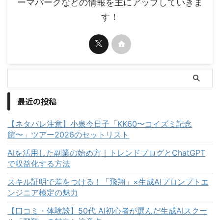
ーマパークなどの情報を主にアップしていきま
す！
最近の投稿
【ネタバレ注意】小泉今日子「KK60〜コイズミ記念
館〜」ツアー2026のセットリスト
AIを活用した副業の始め方｜トレンドブログとChatGPT
で収益化する方法
スキル証明で差をつける！「飛翔」×生成AIプロンプトエ
ンジニア検定の魅力
【口コミ・体験談】50代 AI初心者が選んだ生成AIスクー