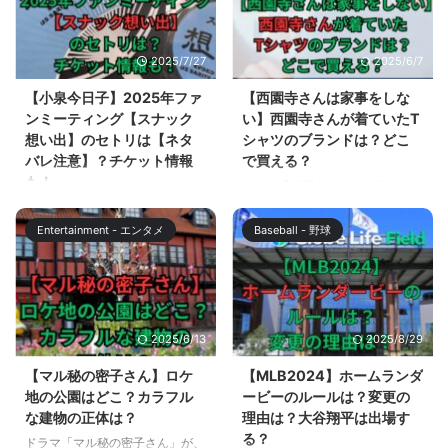
し、企業も個人もAI活用を求めら
ば、文章作成・資料作り・SNS運
れる時代になりました。しかし、
用など、未経験からでも取り組め
「AIを使える」と自称する人は多
る副業が増えています。 とはい
2025/7/27
2025/6/7
くても、具体的な成果を出せるレ
え、日々進化し続ける AI を独学
ベルのプロンプトスキルを持つ人
で学ぶには限界があるため、スク
【小泉今日子】2025年ファ
【西園寺さんは家事をしな
はまだ少数派です。 そこで注目
ールやコミュニティに入って学
ンミーティング【スナック
い】西園寺さんが着ていたT
されているのが、オンラインスク
び’、情報共有していくことが、
想い出】のセトリは【ネタ
シャツのブランドは？どこ
ール「飛翔」が提供する生成AIプ
成功への近道となっています。
バレ注意】？チケット情報
で買える？
ロンプトエンジニア検定です。単
中でも注目を集めているのが、**
も！
ドラマ【西園寺さんは家事をしな
なるスキル習得ではなく、客観的
生成AI活用に特化したオンライン
い】が、7月9日(火)夜10時から
小泉今日子さんの2025年ファン
に証明できる ...
スクール「飛翔」**です。同世代
TBS系で放送がはじまりました。
ミーティング「スナック想い出」
やシニア層の ...
Entertainment - エンタメ
Baseball - 野球
7月9日に放送された第1話では、
が開催されています。 初開催と
松本若菜さん演じる西園寺さんの
なる小泉今日子さんのファンミー
ファッションが気になった人も多
ティング。 還暦を前に、2025年
いはず。 この記事では、ドラマ
4月にオフィシャルファンクラブ
【西園寺さんは家事をしない】第
「US SARITE」を発足。初めて
2025/6/13
2025/8/29
1話で西園寺さんが着ていた Tシ
開催されるファンミーティングは
ャツについて解説します。 【西
7月26日のZepp DiverCity公演か
【マル秘の密子さん】ロケ
【MLB2024】ホームランダ
園寺さんは家事をしない】西園寺
らスタートし、8月23日まで全国
地の公園はどこ？カラフル
ービーのルールは？変更の
さんのTシャツのブランドは？ ド
5都市のZeppで開催されます。
な建物の正体は？
理由は？大谷翔平は出場す
ラマ【西園寺さんは家事をしな
この記事では、7月26日のZepp
る？
ドラマ「マル秘の密子さん」が、
い】第1話で、西園寺さんが着て
DiverCityでの 2公演（追加公演