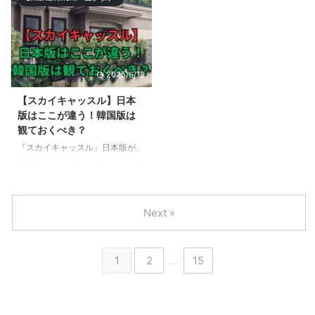
が18.6%に達し、続編を期待する
1月に、JR西日本のT5編成は
声が高まっていました。 続編
2027年以降に、それぞれ検測作
『ブラックペアン2』は、前作か
業の任を解かれる予定です。 こ
ら続投するキャストに加え、新た
の記事では、引退が迫る「ドクタ
に登場する豪華な新キャストにも
ーイエロー」を東京駅のホームで
2025/6/13
注目が集まっています。 また、
見る方法と関連グッズについて解
前作で人気だった趣里さんが演じ
説します。 【ドクターイエロ
【スカイキャッスル】日本
た看護師の猫田（猫ちゃん）が登
ー】引退前に東京駅で見るには？
版はここが違う！韓国版は
場するのかも気になるところで
「ドクターイエロー」といえば新
観ておくべき？
す。 この記事では、『ブラック
幹線の中でも特別な存在で、なか
『スカイキャッスル』日本版が、
ペアン2』に、趣里さんが演じた
なか見ることができないため、子
2024年7月25日よりテレビ朝日
看護師の猫田（猫ちゃん）が登場
供たちの間で大人気です。 「ド
系で木曜よる9時から放送されま
するのか、また新たに登 ...
クタ ...
す。 韓国版「SKYキャッスル」
は、その視聴率が最高23.8％に達
Next »
し、ケーブルテレビドラマとして
歴代最高視聴率を記録しました。
韓国での大ヒット作品の日本版リ
1
2
…
15
メイクということで、大きな注目
が集まっています。 この記事で
は、『スカイキャッスル』日本版
が韓国版とどこが違うのか？ま