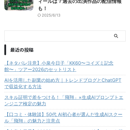
ィールは？過去の出演作品の配信情報
も！
2025/6/13
最近の投稿
【ネタバレ注意】小泉今日子「KK60〜コイズミ記念
館〜」ツアー2026のセットリスト
AIを活用した副業の始め方｜トレンドブログとChatGPT
で収益化する方法
スキル証明で差をつける！「飛翔」×生成AIプロンプトエ
ンジニア検定の魅力
【口コミ・体験談】50代 AI初心者が選んだ生成AIスクー
ル「飛翔」の魅力と注意点