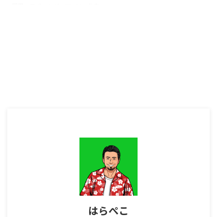
羽田エアポートガーデンは、住友
不動産が手がける地上12階建ての
大型施設。当初は2020年4月に
開業予定でしたが、コロナ禍で開
業時期が延期され、昨年12月21
日に、ホテルや天然温泉、イベン
トホールなどの一部施設が先行開
業されました。 1月31日には施設
の1、2階に、日本各地の名産品や
土産物などを取り扱う店舗が並ぶ
「ジャパンプロムナード」「羽田
参道」、旅先に持っていきたいコ
スメや服飾雑貨などの店舗をそろ
えた「ハネダコレクション」、飲
食店が集まる「ハネダフードセレ
クション」の四つの ...
はらぺこ