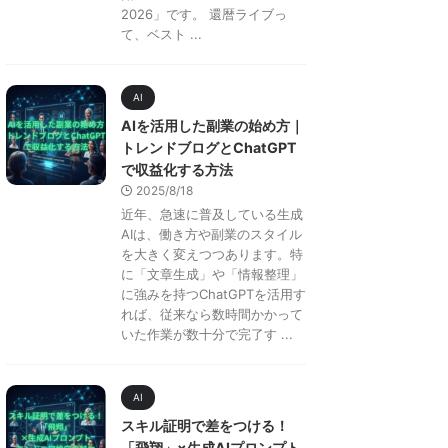
2026」です。 還暦ライブっ
て、ベスト ...
AI
AIを活用した副業の始め方｜
トレンドブログとChatGPT
で収益化する方法
2025/8/18
近年、急速に普及している生成
AIは、働き方や副業のスタイル
を大きく変えつつあります。特
に「文章生成」や「情報整理」
に強みを持つChatGPTを活用す
れば、従来なら数時間かかって
いた作業が数十分で完了す ...
AI
スキル証明で差をつける！
「飛翔」×生成AIプロンプト