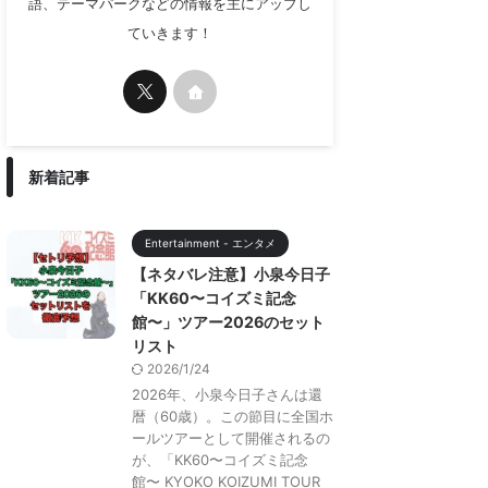
語、テーマパークなどの情報を主にアップし
ていきます！
新着記事
Entertainment - エンタメ
【ネタバレ注意】小泉今日子
「KK60〜コイズミ記念
館〜」ツアー2026のセット
リスト
2026/1/24
2026年、小泉今日子さんは還
暦（60歳）。この節目に全国ホ
ールツアーとして開催されるの
が、「KK60〜コイズミ記念
館〜 KYOKO KOIZUMI TOUR