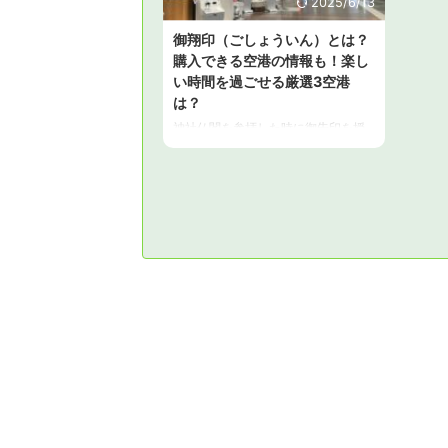
2025/6/13
御翔印（ごしょういん）とは？
購入できる空港の情報も！楽し
い時間を過ごせる厳選3空港
は？
神社仏閣を参拝した時に御朱印を授
かることは一般的になっています
が、御翔印（ごしょういん）につい
ては、初めて聞いたという方も多い
はず。 現在、御翔印（ごしょうい
ん）は、JALグループが就航する国内
55空港で購入することができます。
この記事では、御翔印（ごしょうい
ん）とは何か？また、購入できる空
港と、楽しい時間を過ごせる厳選3空
港の情報をお伝えします。 御翔印
（ごしょういん）とは？ 御翔印と
は、日本航空（JAL）とJTBが共創し
た「空の御朱印」です。御朱印と
は、神社や寺院で参拝者に授与され
る墨書や朱印のこと ...