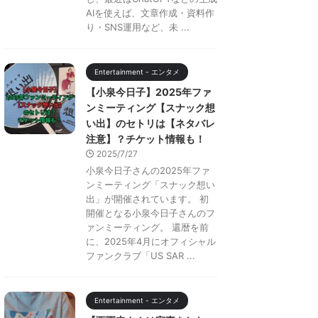
AIを使えば、文章作成・資料作
り・SNS運用など、未 ...
Entertainment - エンタメ
【小泉今日子】2025年ファ
ンミーティング【スナック想
い出】のセトリは【ネタバレ
注意】？チケット情報も！
2025/7/27
小泉今日子さんの2025年ファ
ンミーティング「スナック想い
出」が開催されています。 初
開催となる小泉今日子さんのフ
ァンミーティング。 還暦を前
に、2025年4月にオフィシャル
ファンクラブ「US SAR ...
Entertainment - エンタメ