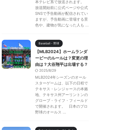
本テレビ系で放送されます。
放送開始前に公式ページや公式
SNSで予告動画が配信されてい
ますが、予告動画に登場する景
色や、建物が気になった人も ...
Baseball - 野球
【MLB2024】ホームランダ
ービーのルールは？変更の理
由は？大谷翔平は出場する？
2025/8/29
MLB2024年シーズンのオール
スターゲームは、以下の日程で
テキサス・レンジャースの本拠
地、テキサス州アーリントンの
グローブ・ライフ・フィールド
で開催されます。 日本のプロ
野球のオールス ...