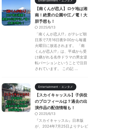
Entertainment - エンタメ
【南くんが恋人】ロケ地は湘
南！絶景の公園や江ノ電！大
胆予想も！
2025/6/13
「南くんが恋人!?」がテレビ朝
日系で7月16日夜9:00から毎週
火曜日に放送されます。 「南
くんが恋人!?」は、平成から受
け継がれる名作ドラマの男女逆
転バーションということで注目
されています。 この記 ...
Entertainment - エンタメ
【スカイキャッスル】子供役
のプロフィールは？過去の出
演作品の配信情報も！
2025/6/13
『スカイキャッスル』日本版
が、2024年7月25日よりテレビ