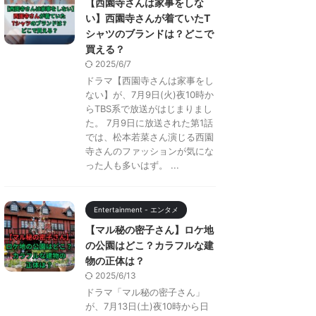
【西園寺さんは家事をしな
い】西園寺さんが着ていたT
シャツのブランドは？どこで
買える？
2025/6/7
ドラマ【西園寺さんは家事をし
ない】が、7月9日(火)夜10時か
らTBS系で放送がはじまりまし
た。 7月9日に放送された第1話
では、松本若菜さん演じる西園
寺さんのファッションが気にな
った人も多いはず。 ...
Entertainment - エンタメ
【マル秘の密子さん】ロケ地
の公園はどこ？カラフルな建
物の正体は？
2025/6/13
ドラマ「マル秘の密子さん」
が、7月13日(土)夜10時から日