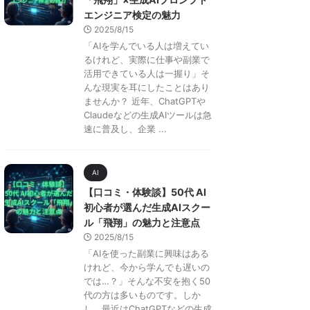
エンジニア検定の魅力
2025/8/15
「AIを学んでいる人は増えてい
るけれど、実際に仕事や副業で
活用できている人は一握り」そ
んな現実を耳にしたことはあり
ませんか？ 近年、ChatGPTや
Claudeなどの生成AIツールは急
速に普及し、企業 ...
AI
【口コミ・体験談】50代 AI
初心者が選んだ生成AIスクー
ル「飛翔」の魅力と注意点
2025/8/15
「AIを使った副業に興味はある
けれど、今から学んでも遅いの
では…？」そんな不安を抱く50
代の方は多いものです。しか
し、最近はChatGPTなどの生成