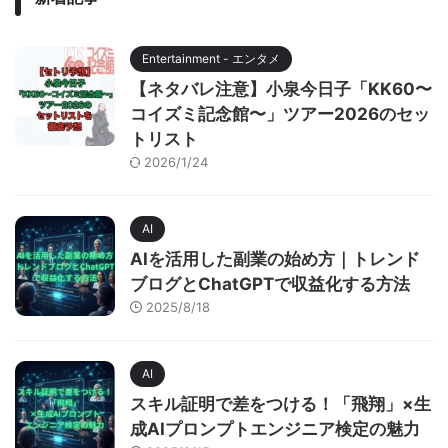
Entertainment - エンタメ
【ネタバレ注意】小泉今日子「KK60〜
コイズミ記念館〜」ツアー2026のセッ
トリスト
2026/1/24
AI
AIを活用した副業の始め方｜トレンド
ブログとChatGPTで収益化する方法
2025/8/18
AI
スキル証明で差をつける！「飛翔」×生
成AIプロンプトエンジニア検定の魅力