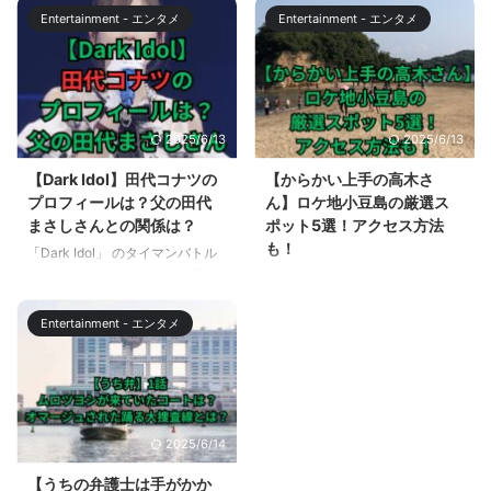
2023/10/12（木）開場20:00 /開
占拠では、ついに、獣全員の顔が
Entertainment - エンタメ
Entertainment - エンタメ
演21:00 この記事では、
判明しました。しかし、獣のリー
2023/10/12（木）から配信開始
ダーである、龍の悠月（演/高橋
される「PRODUCE 101 JAPAN
メアリージュン）が獣になった理
THE GIRLS」の #2！白熱するレ
由はいまだに明かされていませ
ベル分けテスト後半の見どころに
ん。また、大病院占拠で捜査官で
2025/6/13
2025/6/13
ついて解説します。 また、まだ
あった、蛇の駿河紗季（演/宮本
配信の視聴方法がわからない方に
茉由）についても明らかになって
【Dark Idol】田代コナツの
【からかい上手の高木さ
は、視聴方法もお伝えします。
いません。 また、獣の中でも過
プロフィールは？父の田代
ん】ロケ地小豆島の厳選ス
【日プ女子】#2配信レベル分け
激な考え方を持つ、新見大河
まさしさんとの関係は？
ポット5選！アクセス方法
テスト後半戦の見どころは？ レ
（演/ジェシー）に同調する獣
も！
「Dark Idol」 のタイマンバトル
ベル分けテスト前半戦の模様は？
（けだもの）の分裂で、今後の展
の模様が2024年6月20日に配信
皆さんは、日常の喧騒から離れ、
日プ女子 ...
開の予測がますます難しくなって
されました。 「Dark Idol 」は、
心を解き放つ場所を探していませ
います。 この記事では、新空港
アイドルになりたいけど、夢を諦
んか？そんなあなたにぴったりの
占拠の第8話までの内容から、龍
Entertainment - エンタメ
めざるを得なかった女性たちに、
場所があります。それは、美しい
と ...
もう一度チャンスを与えるオーデ
自然と穏やかな時間が流れる小豆
ィション番組です。 本編#2で
島です。小豆島は【からかい上手
は、最終候補生たちが歌、ダンス
の高木さん】のロケ地としても知
とアピールタイムで生き残りをか
られており、ファンならずとも訪
2025/6/14
けてタイマンバトルを繰り広げま
れる価値のあるスポットが満載で
した。 その中で注目を浴びたの
す。しかし、どのようにしてその
【うちの弁護士は手がかか