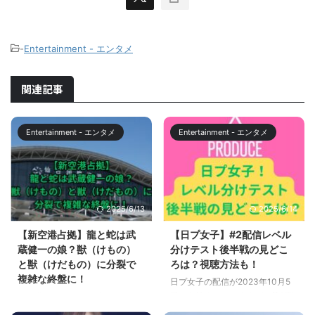
-
Entertainment - エンタメ
関連記事
Entertainment - エンタメ
Entertainment - エンタメ
2025/6/13
2025/6/14
【新空港占拠】龍と蛇は武
【日プ女子】#2配信レベル
蔵健一の娘？獣（けもの）
分けテスト後半戦の見どこ
と獣（けだもの）に分裂で
ろは？視聴方法も！
複雑な終盤に！
日プ女子の配信が2023年10月5
日から始まっていますが、第2弾
新空港占拠は、2024年3月2日に
（#2）の配信が始まります。
第8話が放送されました。 新空港