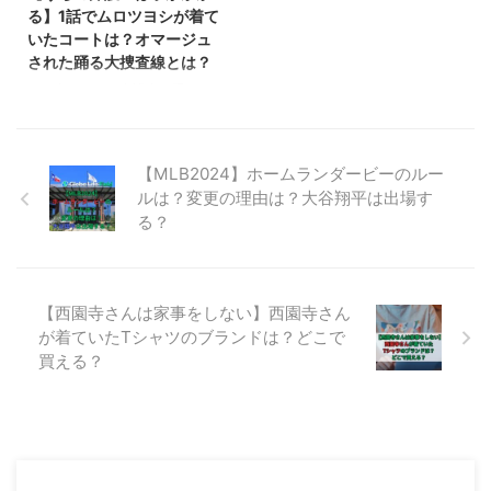
が、田代まさしさんを父に持つ田
魅力を最大限に体験できるのでし
る】1話でムロツヨシが着て
代コナツさんでした。 この記事
ょうか？ この記事では、小豆島
いたコートは？オマージュ
では、「Dark Idol 」本編#2に登
の厳選された5つのスポットを紹
された踊る大捜査線とは？
場した田代コナツさんの経歴と、
介します。【からかい上手の高木
うち弁（うちの弁護士は手がかか
父親である田代まさしさ ...
さん】のシーンを追体験するもよ
る）1話でムロツヨシさん演じる
し、島の自然に触れるもよし。あ
蔵前勉が来ていたコートが話題に
なたが小豆島を訪れた際に、どこ
なっています。 この番組は毎回
...
【MLB2024】ホームランダービーのルー
人気ドラマをオマージュしたシー
ルは？変更の理由は？大谷翔平は出場す
ンがありますが、第1話では人気
る？
ドラマ踊る大捜査線をオマージュ
したシーンがありました。 この
記事では、番組で登場したコー
ト、腕時計について。 また、踊
る大捜査線について解説していき
【西園寺さんは家事をしない】西園寺さん
ます。 【うち弁】1話でムロツ
が着ていたTシャツのブランドは？どこで
ヨシが着ていたコートは？ うち
買える？
弁（うちの弁護士は手がかかる）
1話でムロツヨシさん演じる蔵前
勉が着ていたコートは、人気ドラ
マ踊 ...