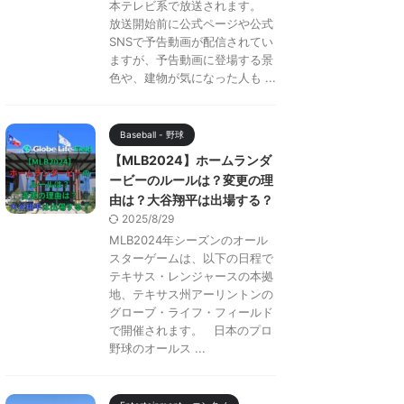
本テレビ系で放送されます。
放送開始前に公式ページや公式
SNSで予告動画が配信されてい
ますが、予告動画に登場する景
色や、建物が気になった人も ...
Baseball - 野球
【MLB2024】ホームランダ
ービーのルールは？変更の理
由は？大谷翔平は出場する？
2025/8/29
MLB2024年シーズンのオール
スターゲームは、以下の日程で
テキサス・レンジャースの本拠
地、テキサス州アーリントンの
グローブ・ライフ・フィールド
で開催されます。 日本のプロ
野球のオールス ...