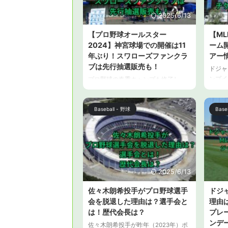
ポン放送や、テレビ朝日系のニュー
野球場
スバラエティ番組で解説をしていま
店情報
2025/6/13
す。 この記事では、石井一久氏の経
お伝え
【プロ野球オールスター
【ML
歴や、元アナウンサーの奥様につい
場グル
2024】神宮球場での開催は11
ーム
て解説します。 元ドジャース石井一
ている
久氏の経歴は？ 石井一久氏は、東京
と、カ
年ぶり！スワローズファンクラ
アー
学館浦安高等学校出 ...
したが、
ブは先行抽選販売も！
ドジャ
ンプイ
プロ野球の春季キャンプも終了し、
せてい
開幕まで1か月となっています。 交流
に、米
戦、オールスターゲームの日程も発
ールス
Baseball - 野球
Base
表されていますが、2024年のマイナ
するな
ビオールスターゲームの第2戦は明治
ターゲ
神宮野球場（神宮球場）で開催され
この記
ます。 明治神宮野球場（神宮球場）
のオー
での開催は2013年以来11年ぶりの開
情報と
催となり、東京の屋外球場でのオー
やツ
ルスターゲームを待ちわびていた皆
2025/6/13
【ML
さんには嬉しいニュースです。 この
佐々木朗希投手がプロ野球選手
ドジ
催球場
記事では、過去のオールスターゲー
会を脱退した理由は？選手会と
理由
ールス
ムの開催地情報と、2024年のプロ野
テキサス
は！歴代会長は？
プレ
球オールスターゲームのチケット購
入方法について解説します。 【プロ
ンデ
佐々木朗希投手が昨年（2023年）ポ