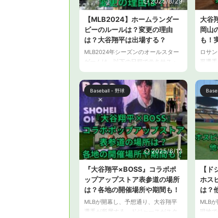
2025/8/29
【MLB2024】ホームランダー
大谷
ビーのルールは？変更の理由
岡山
は？大谷翔平は出場する？
も！
MLB2024年シーズンのオールスター
ロサン
ゲームは、以下の日程でテキサス・
平選手
レンジャースの本拠地、テキサス州
誕生日
アーリントンのグローブ・ライフ・
レート
フィールドで開催されます。 日本の
報道さ
Baseball - 野球
Base
プロ野球のオールスターは2試合、別
ゼント
の球場で開催されますが、MLB で
だった
は、オールスターウィークとして、
ウイス
数々のイベントが開催されます。数
メント
日に及ぶイベントとしてオールスタ
大谷翔
ーウィークがあり、そのクライマッ
監督の
2025/6/13
クスがオールスターゲームという位
ついて
『大谷翔平×BOSS』コラボポ
【ドジ
置づけになっています。 数々のイベ
プレゼ
ップアップストア表参道の場所
ホス
ントの中でも、オールスターゲーム
は？ 
の前日に行われるホームランダービ
谷翔平
は？各地の開催場所や期間も！
は？
ー ...
督の誕
MLBが開幕し、予想通り、大谷翔平
MLB
選手が所属する、ドジャースがスタ
現地で