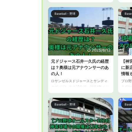
ートダッシュしています。 今年も大
計画を
活躍が期待されるスーパースターの
いでし
大谷翔平選手がブランドアンバサダ
がML
Baseball - 野球
Base
ーになっている、BOSS が、大谷翔平
ル）の
選手とコラボレーション。
ピタリ
「BOSS×SHOHEI OHTANI」カプセル
トナー
コレクションを発表しました。 この
ティパッケ
記事では、「BOSS×SHOHEI
& Tr
OHTANI」カプセルコレクションが購
ました
2025/6/13
入できるポップアップストアの場所
ティパッケ
元ドジャース石井一久氏の経歴
【神
と、ポップアップストア以外での購
& Travel
は？奥様は元アナウンサーのあ
に新
入方法について解説します。 『大谷
翔平×BOSS』コラボポップア ...
の人！
情報
ロサンゼルスドジャースとサンディ
プロ野
エゴパドレスの試合で、2024年メジ
まで1
ャーリーグ公式戦が韓国で開幕しま
に行く
した。 テレビやラジオの中継、各局
最近の
のニュースバラエティ番組には、元
の特色
Baseball - 野球
Base
プロ野球選手や元メジャーリーガー
ロデュ
が多く出演していますが、昨年まで
ョン豊
東北楽天ゴールデンイーグルスの監
事では
督を務めていた石井一久氏も、ニッ
本拠地