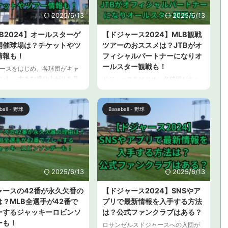
）の球場グルメについて、新
多いのではないでしょうか。 ドジャ
と、スワローズグルメ情報を
ースタジアムでのドジャース戦のチ
2025/6/13
2025/6/13
します。 【神宮球場2024】球
ケット販売が開始されました。 この
B2024】オールスターゲ
【ドジャース2024】MLB観戦
メに新店登場！ 野球場で売っ
記事では、ドジャースの本拠地ドジ
開催球場は？チケットやツ
ツアーのおススメは？JTBがオ
食事といえば、昔はお弁当
ャースタジアムでの試合のチケット
レーとそばというイメージで
情報も！
フィシャルパートナーになりオ
購入方法について解説します。 【ド
年々進 ...
ジャース2024】ドジャースタジアム
ールスター観戦も！
ースをはじめ、各球団がキャ
...
ンし、大きな盛り上がりを見
ドジャースをはじめ、各球団がキャ
るMLB。 開幕前ですが、すで
ンプインし、大きな盛り上がりを見
ESPNは、「早すぎる2024年オ
せているMLB。 韓国の開幕戦のプラ
ター予想」という記事を発表
ball - 野球
Baseball - 野球
チナチケットは、韓国在住以外の一
ど、早くも7月開催のオールス
般人の入手はほぼ困難な状況でし
ームも話題になっています。
た。 開幕戦は諦めて、一足早くアリ
事では、MLB2024年シーズン
ゾナでのキャンプ、オープン戦を観
ルスターゲームの開催球場の
に行かれているファンの皆さん、そ
、現地観戦のためのチケット
して、レギュラーシーズンの観戦を
アーの情報をお伝えします。
検討している方も多いことでしょ
2025/6/13
2025/6/13
B2024】オールスターゲーム開
う。 この記事では、ドジャースはじ
ャースの42番が永久欠番の
【ドジャース2024】SNSやア
は？ MLB2024年シーズンのオ
め、MLB観戦におススメのツアー情
は？MLB全選手が42番で
プリで最新情報を入手する方法
ターゲームは、以下の日程で
報、また、JTBがオフィシャルパート
・レ ...
ーするジャッキーロビンソ
は？公式ファンクラブはある？
ナーとなったことで実現する特別な
ツアーについても解説します。 【ド
ーも！
ロサンゼルスドジャースへの入団が