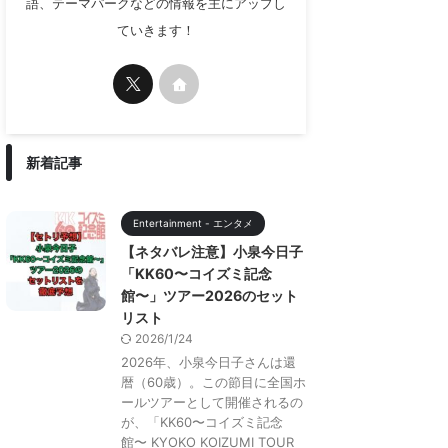
語、テーマパークなどの情報を主にアップし
ていきます！
新着記事
Entertainment - エンタメ
【ネタバレ注意】小泉今日子
「KK60〜コイズミ記念
館〜」ツアー2026のセット
リスト
2026/1/24
2026年、小泉今日子さんは還
暦（60歳）。この節目に全国ホ
ールツアーとして開催されるの
が、「KK60〜コイズミ記念
館〜 KYOKO KOIZUMI TOUR