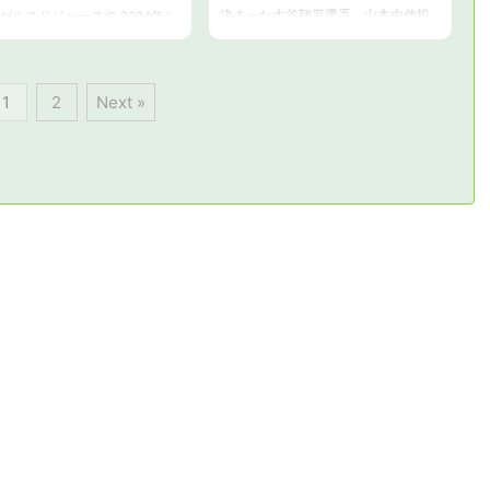
ジャ ...
決まった大谷翔平選手、山本由伸投
ゼルスドジャースの 2024年シ
手。2024年は、ドジャースで盛り上
は、大谷翔平選手、山本由伸
がるシーズンとなるでしょう！ 2023
入団で、ますます盛り上がる
年までもそうであったように、2024
違いありません。 2024年はド
1
2
Next »
年も大谷翔平選手と所属するドジャ
ス推しで行こうと決意したか
ースの話題が取り上げられない日は
、ドジャースの歴史も知って
ないと言っても過言ではないでしょ
ほうがいいですよね。 この記
う。 日本のニュースサイトやテレ
、 ドジャース、そしてMLB全
ビ、SNSやアプリで最新情報を知る
 42番がなぜ永久欠番なのか？
ことになりますが、それらのニュー
、MLB全選手が42番でプレー
スや話題はドジャースの公式の情報
ャッキーロビンソンデーにつ
や、アメリカで話題になっている
説します。 ドジャースの42
SNSが情報元となっています。 現在
久欠番の理由は？ ロサンゼル
は、英語の情報も簡単に翻訳して読
ャースの42番は、ジャッキ
むことがで ...
ンソンの背 ...