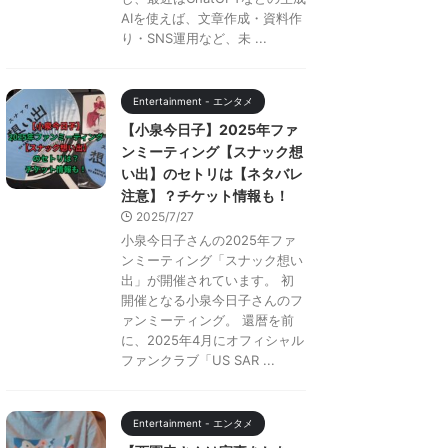
AIを使えば、文章作成・資料作
り・SNS運用など、未 ...
Entertainment - エンタメ
【小泉今日子】2025年ファ
ンミーティング【スナック想
い出】のセトリは【ネタバレ
注意】？チケット情報も！
2025/7/27
小泉今日子さんの2025年ファ
ンミーティング「スナック想い
出」が開催されています。 初
開催となる小泉今日子さんのフ
ァンミーティング。 還暦を前
に、2025年4月にオフィシャル
ファンクラブ「US SAR ...
Entertainment - エンタメ