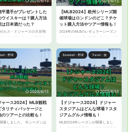
2025/6/13
2025/6/13
翔平選手がプレゼントした
【MLB2024】欧州シリーズ開
のウイスキーは？購入方法
催球場はロンドンのどこ？チケ
実は日本酒だった？
ット購入方法やツアー情報も！
ゼルス・ドジャースの大谷翔
2024年のMLBのレギュラーシーズン
が、デーブ・ロバーツ監督の
が始まって1ヶ月が経過しました。 日
に日本のウイスキーとチョコ
本人選手の活躍もあって、現地で本
の詰め合わせを贈ったことが
場の MLBの試合観戦を計画している
れました。 今回の誕生日プレ
方も多いでしょう。 でも、MLBは見
ball - 野球
Baseball - 野球
Travel - 旅
は妻・真美子さんのアイデア
たいけど、旅行に行くならヨーロッ
ようですが、プレゼントした
パがいい！ということで迷っている
キーは岡山のものだったとコ
あなた！MLB2024年シーズンは、欧
しています。 この記事で、は
州シリーズが予定されています。 こ
平選手が、デーブ・ロバーツ
の記事では、MLB2024年シーズンの
誕生日に贈ったウイスキーに
欧州シリーズの情報と、現地観戦の
2025/6/13
2025/6/13
解説します。 大谷翔平選手が
ためのチケットやツアーの情報をお
ャース2024】MLB観戦
【ドジャース2024】ドジャー
ントした岡山のウイスキー
伝えします。 【MLB2024】欧州シ
ピタリティパッケージと
スタジアムはどんな球場？スタ
ロサンゼルス・ドジャースの大
リーズ開催球場はロンドンのどこ？
選手が、デーブ・ロバーツ監
MLBワ ...
他のツアーとの比較も！
ジアムグルメ情報も！
生日に贈った岡山の ...
が開幕しました。 今シーズンは
MLB2024年シーズンが開幕しまし
の観戦を検討され、ツアーの
た。 大谷翔平選手、山本由伸選手の