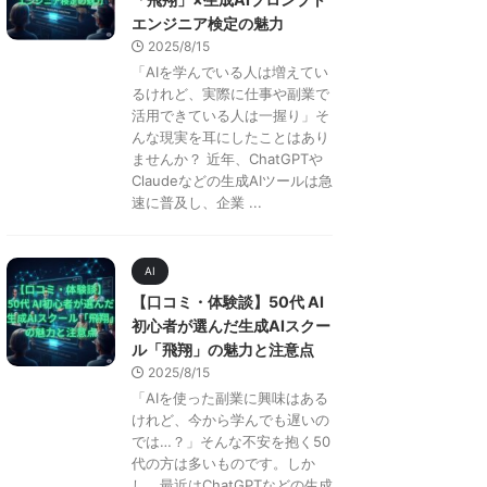
エンジニア検定の魅力
2025/8/15
「AIを学んでいる人は増えてい
るけれど、実際に仕事や副業で
活用できている人は一握り」そ
んな現実を耳にしたことはあり
ませんか？ 近年、ChatGPTや
Claudeなどの生成AIツールは急
速に普及し、企業 ...
AI
【口コミ・体験談】50代 AI
初心者が選んだ生成AIスクー
ル「飛翔」の魅力と注意点
2025/8/15
「AIを使った副業に興味はある
けれど、今から学んでも遅いの
では…？」そんな不安を抱く50
代の方は多いものです。しか
し、最近はChatGPTなどの生成