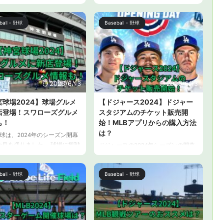
進めている方も多いのではな
加入で、今シーズンはドジャースタ
ょうか。 今シーズンからJTB
ジアムでの観戦するファンも多いの
B（メジャーリーグベースボー
ではないでしょうか。 この記事で
ball - 野球
Baseball - 野球
アジアにおけるトラベル&ホス
は、ドジャースタジアムはどのよう
ティ事業のオフィシャルパー
な球場なのかを解説します。また、
となったことで、ホスピタリ
日本ではおなじみのあのお店が新た
ージ（Official Hospitality
に出店した、スタジアムグルメ情報
avel Package）の販売も開始され
もお伝えします。 【ドジャース
。 この記事では、ホスピタリ
2024】ドジャースタジアムはどんな
2025/6/13
2025/6/13
ージ（Official Hospitality
球場？ ドジャースタジアムは、アメ
宮球場2024】球場グルメ
【ドジャース2024】ドジャー
 ...
リカ合衆国カリフォルニア州ロサン
店登場！スワローズグルメ
スタジアムのチケット販売開
ゼルスにある野球スタジアムで、ロ
サンゼルス・ドジャースの本拠地で
も！
始！MLBアプリからの購入方法
す。その概要と特徴を ...
は？
球は、2024年のシーズン開幕
か月を切りました。 球場に観戦
ドジャースの2024年シーズンの開幕
楽しみの一つが球場グルメ。
戦は、韓国で開催されることが決ま
球場グルメは、球場やチーム
っていますが、すでに現地での観戦
を生かしたものや、選手がプ
ball - 野球
Baseball - 野球
チケットの入手は難しくなっていま
ースしたものなどバリエーシ
す。 ドジャースの本拠地であるロサ
かになってきました。 この記
ンゼルスは、日本から比較的行きや
、東京ヤクルトスワローズの
すいことから、大谷翔平選手を現地
である、神宮球場（明治神宮
で応援したいと考えているファンも