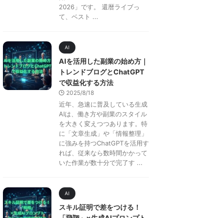
2026」です。 還暦ライブっ
て、ベスト ...
AI
AIを活用した副業の始め方｜
トレンドブログとChatGPT
で収益化する方法
2025/8/18
近年、急速に普及している生成
AIは、働き方や副業のスタイル
を大きく変えつつあります。特
に「文章生成」や「情報整理」
に強みを持つChatGPTを活用す
れば、従来なら数時間かかって
いた作業が数十分で完了す ...
AI
スキル証明で差をつける！
「飛翔」×生成AIプロンプト