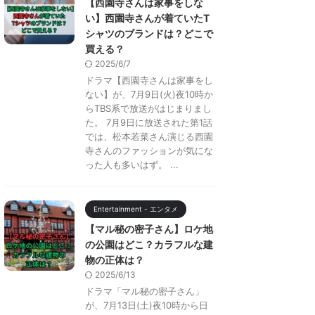
【西園寺さんは家事をしな
い】西園寺さんが着ていたT
シャツのブランドは？どこで
買える？
2025/6/7
ドラマ【西園寺さんは家事をし
ない】が、7月9日(火)夜10時か
らTBS系で放送がはじまりまし
た。 7月9日に放送された第1話
では、松本若菜さん演じる西園
寺さんのファッションが気にな
った人も多いはず。 ...
Entertainment - エンタメ
【マル秘の密子さん】ロケ地
の公園はどこ？カラフルな建
物の正体は？
2025/6/13
ドラマ「マル秘の密子さん」
が、7月13日(土)夜10時から日