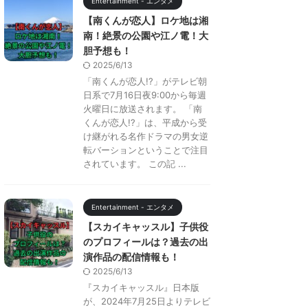
Entertainment - エンタメ
【南くんが恋人】ロケ地は湘
南！絶景の公園や江ノ電！大
胆予想も！
2025/6/13
「南くんが恋人!?」がテレビ朝
日系で7月16日夜9:00から毎週
火曜日に放送されます。 「南
くんが恋人!?」は、平成から受
け継がれる名作ドラマの男女逆
転バーションということで注目
されています。 この記 ...
Entertainment - エンタメ
【スカイキャッスル】子供役
のプロフィールは？過去の出
演作品の配信情報も！
2025/6/13
『スカイキャッスル』日本版
が、2024年7月25日よりテレビ