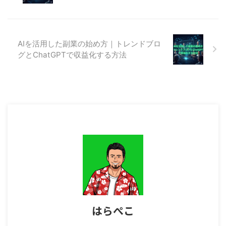
い方にとって、AIは大きな追い風
る副業が増えています。 とはい
となるでしょう。 この記事で
え、日々進化し続ける AI を独学
は、AIを活用した副業に挑戦した
で学ぶには限界があるため、スク
い初心者向けに、実際の教材であ
ールやコミュニティに入って学
AIを活用した副業の始め方｜トレンドブロ
る 『AI革命：トレンドブログ記
び’、情報共有していくことが、
グとChatGPTで収益化する方法
事作成GPTsセット』 と 『AIライ
成功への近道となっています。
ジング：ChatGPT活用大全』 を
中でも注目を集めているのが、**
もとに、AI副業の可能性と具体的
生成AI活用に特化したオンライン
な始 ...
スクール「飛翔」**です。同世代
やシニア層の ...
はらぺこ