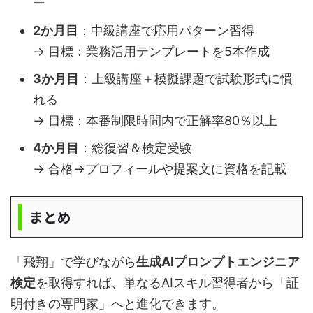
ー
2か月目
：中級講座で応用パターン習得
→ 目標：業務活用テンプレートを5本作成
3か月目
：上級講座＋模擬課題で試験形式に慣
れる
→ 目標：本番制限時間内で正解率80％以上
4か月目
：総復習＆検定受験
→ 合格→プロフィールや提案文に資格を記載
まとめ
「飛翔」で学びながら
生成AIプロンプトエンジニア
検定
を取得すれば、単なるAIスキル習得者から「証
明付きの専門家」へと進化できます。