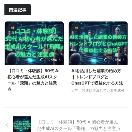
関連記事
AI
AI
2025/8/15
2025/8/18
【口コミ・体験談】50代 AI
AIを活用した副業の始め方
初心者が選んだ生成AIスク
｜トレンドブログと
ール「飛翔」の魅力と注意
ChatGPTで収益化する方法
点
近年、急速に普及している生成AI
は、働き方や副業のスタイルを大
「AIを使った副業に興味はあるけ
きく変えつつあります。特に「文
れど、今から学んでも遅いので
章生成」や「情報整理」に強みを
は…？」そんな不安を抱く50代の
持つChatGPTを活用すれば、従
方は多いものです。しかし、最近
来なら数時間かかっていた作業が
はChatGPTなどの生成AIを使え
【口コミ・体験談】50代 AI初心者が選ん
数十分で完了することも珍しくあ
ば、文章作成・資料作り・SNS運
だ生成AIスクール「飛翔」の魅力と注意点
りません。これから副業を始めた
用など、未経験からでも取り組め