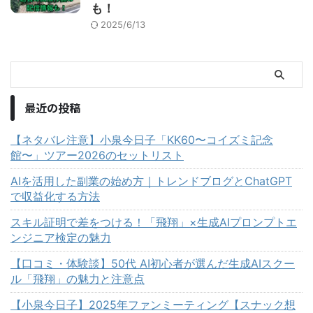
も！
2025/6/13
最近の投稿
【ネタバレ注意】小泉今日子「KK60〜コイズミ記念
館〜」ツアー2026のセットリスト
AIを活用した副業の始め方｜トレンドブログとChatGPT
で収益化する方法
スキル証明で差をつける！「飛翔」×生成AIプロンプトエ
ンジニア検定の魅力
【口コミ・体験談】50代 AI初心者が選んだ生成AIスクー
ル「飛翔」の魅力と注意点
【小泉今日子】2025年ファンミーティング【スナック想