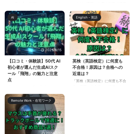
は、働き方や副業のスタイルを大
けれど、実際に仕事や副業で活用
きく変えつつあります。特に「文
できている人は一握り」そんな現
章生成」や「情報整理」に強みを
実を耳にしたことはありません
AI
English - 英語
持つChatGPTを活用すれば、従
か？ 近年、ChatGPTやClaudeな
来なら数時間かかっていた作業が
どの生成AIツールは急速に普及
数十分で完了することも珍しくあ
し、企業も個人もAI活用を求めら
りません。これから副業を始めた
れる時代になりました。しかし、
い方にとって、AIは大きな追い風
「AIを使える」と自称する人は多
2025/8/15
2024/4/29
となるでしょう。 この記事で
くても、具体的な成果を出せるレ
は、AIを活用した副業に挑戦した
ベルのプロンプトスキルを持つ人
【口コミ・体験談】50代 AI
英検（英語検定）に何度も
い初心者向けに、実際の教材であ
はまだ少数派です。 そこで注目
初心者が選んだ生成AIスク
不合格！原因は？合格への
る 『AI革命：トレンドブログ記
されているのが、オンラインスク
ール「飛翔」の魅力と注意
近道は？
事作成GPTsセット』 と 『AIライ
ール「飛翔」が提供する生成AIプ
点
「英検（英語検定）に何度も不合
ジング：ChatGPT活用大全』 を
ロンプトエンジニア検定です。単
格！原因は？合格への近道は？」
「AIを使った副業に興味はあるけ
もとに、AI副業の可能性と具体的
なるスキル習得ではなく、客観的
このタイトルを見て、心当たりが
れど、今から学んでも遅いので
な始 ...
に証明できる ...
ありませんか？ 英語の資格試験
は…？」そんな不安を抱く50代の
Remote Work - 在宅ワーク
である英検は、多くの方が目指す
方は多いものです。しかし、最近
目標ですが、合格に至らないこと
はChatGPTなどの生成AIを使え
も少なくありません。一体、何が
ば、文章作成・資料作り・SNS運
合格への障壁となっているのでし
用など、未経験からでも取り組め
ょうか？ この記事では、英検不
る副業が増えています。 とはい
2024/7/17