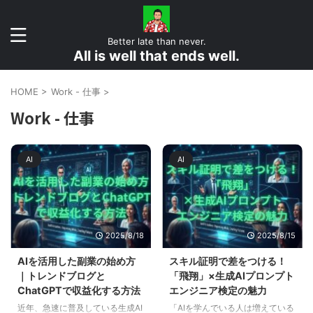
Better late than never.
All is well that ends well.
HOME
>
Work - 仕事
>
Work - 仕事
AI
AI
2025/8/18
2025/8/15
AIを活用した副業の始め方
スキル証明で差をつける！
｜トレンドブログと
「飛翔」×生成AIプロンプト
ChatGPTで収益化する方法
エンジニア検定の魅力
近年、急速に普及している生成AI
「AIを学んでいる人は増えている