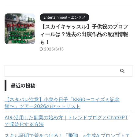
Entertainment - エンタメ
【スカイキャッスル】子供役のプロフ
ィールは？過去の出演作品の配信情報
も！
2025/6/13
最近の投稿
【ネタバレ注意】小泉今日子「KK60〜コイズミ記念
館〜」ツアー2026のセットリスト
AIを活用した副業の始め方｜トレンドブログとChatGPT
で収益化する方法
スキル証明で差をつける！「飛翔」×生成AIプロンプトエ