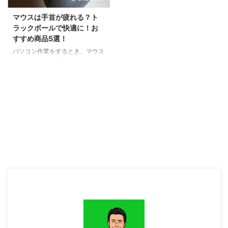
合格の原因を分析し、合格へ向け
え、日々進化し続ける AI を独学
ての具体的な対策を提案します。
で学ぶには限界があるため、スク
マウスは手首が疲れる？ト
試験の傾向と対策、効果的な学習
ールやコミュニティに入って学
ラックボールで快適に！お
方法、心構えまで、合格への道の
び’、情報共有していくことが、
すすめ商品5選！
りを照らすヒントが満載です。読
成功への近道となっています。
パソコン作業をするとき、マウス
み終わる頃には、不合格の原因が
中でも注目を集めているのが、**
を使っていると手首が痛くなった
明確になり、合格への確かな一歩
生成AI活用に特化したオンライン
り、肩が凝ったりしませんか？
を踏み出すための具体的な行動計
スクール「飛翔」**です。同世代
これは、マウスを動かすために手
...
やシニア層の ...
首をひねったり、腕を広げたりす
ることで、筋肉や神経に負担がか
かっているからです。 そこで、
手首や肩に優しいマウスとして注
目されているのが「トラックボー
ルマウス」です。 トラックボー
ルマウスは、マウス本体を動かさ
ずに、上面についているボールを
指で回転させることでカーソルを
操作するマウスです。 この記事
では、トラックボールマウスのお
すすめの商品をご紹介します。
この記事を読めば、トラックボー
...