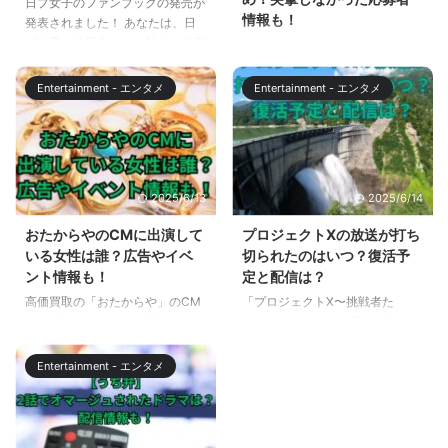
日プ女子のファンブックの発売が
情報も！
発表されました！ あなたは、日
プ女子の練習生たちの魅力や秘密
「Dark Idol」 先行配信版#2が
をもっと知りたいと思っています
Abemaで公開されています。
か？もし、そうだとしたら、この
「Dark Idol 」は、アイドルにな
Entertainment - エンタメ
Entertainment - エンタメ
記事はあなたにぴったりです。こ
りたいけど、夢を諦めざるを得な
の記事では、日プ女子のファンブ
かった女性たちに、もう一度チャ
ックの発売日や、特典などを詳し
ンスを与えるオーディション番組
く紹介します。 日プ女子のファ
です。 先行配信版#2では、届い
ンブックは、合宿先や練習所、ス
た候補者ラインナップを朝倉未来
2025/6/13
2025/6/14
テージの舞台裏だからこそ垣間見
さんと峯岸みなみさんがチェック
える、練習生全員のリラックスし
するところから始まりますが、
おたからやのCMに出演して
プロジェクトXの放送が打ち
た表情や、女の子ならではの友情
「今から会いに行きたい！覚悟を
いる女性は誰？広告やイベ
切られたのはいつ？復活予
を感じられる瞬間など、番組では
みる！」という流れで、『突撃オ
ント情報も！
定と配信は？
見られないオフショットをふんだ
ーディション』として、3人の候
高価買取の「おたからや」のCM
「プロジェクトX〜挑戦者た
んに盛り込んだファンブックで
補者に会いに行く展開になりま
に出演している女性が愛らしく
ち〜」皆さんはこの番組を覚えて
す。 特典も用意さ ...
す。 この記事では、先行配信版
て、気になっている方も多いは
いますか？かつて私たちの心を打
#2で突撃オーデションされた3人
ず。 この記事では、高価買取の
った多くの日本の技術者や起業家
の候補者 ...
Entertainment - エンタメ
「おたからや」のCM に出演して
たちの奮闘を描き出した伝説のド
いる女性と、その女性が出演して
キュメンタリー番組です。 しか
いる広告やイベント情報について
し、放送が打ち切られていまい、
解説します。 おたからやのCMに
多くのファンから復活を願う声が