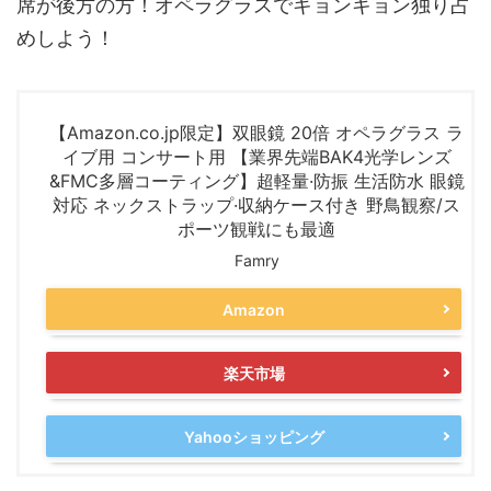
席が後方の方！オペラグラスでキョンキョン独り占
めしよう！
【Amazon.co.jp限定】双眼鏡 20倍 オペラグラス ラ
イブ用 コンサート用 【業界先端BAK4光学レンズ
&FMC多層コーティング】超軽量·防振 生活防水 眼鏡
対応 ネックストラップ·収納ケース付き 野鳥観察/ス
ポーツ観戦にも最適
Famry
Amazon
楽天市場
Yahooショッピング