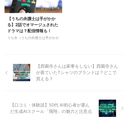
出演している女性は誰？経歴も！
上がっていました。 先日、この
2024/7/9
高価買取の「おたからや」のCM
番組の復活が報じられましたが、
に出演している女性は、丸 りお
この記事では、放送終了の理由、
【うちの弁護士は手がかか
なさんです。 えくぼがかわいい
そして復活の日程。また、過去の
る】2話でオマージュされた
笑顔と、優しい雰囲気に癒されま
作品を視聴する方法について解説
ドラマは？配信情報も！
す。 丸 りおなさんは、「おたか
します。 &nbs p; プロジェクトX
うち弁（うちの弁護士は手がかか
らや」イメージガールとして、活
の放送が打ち切られたのはいつ？
る）は、過去の人気テレビ番組が
躍しており、CM以外にも、「お
「プロジェクトX〜挑戦者た
オマージュされていることが話題
たからや」新宿本店を紹 ...
ち〜」の放送が打ち切られた ...
になっています。 第1話では人気
ドラマ踊る大捜査線をオマージュ
【西園寺さんは家事をしない】西園寺さん
したシーンがありましたが、第2
が着ていたTシャツのブランドは？どこで
話でもそんなシーンがいくつかあ
りました。 この記事では、うち
買える？
弁（うちの弁護士は手がかかる）
第2話でオマージュされた番組
と、それらの配信についてお伝え
します。 【うち弁】2話でオマ
【口コミ・体験談】50代 AI初心者が選ん
ージュされたドラマは？ うち弁
だ生成AIスクール「飛翔」の魅力と注意点
（うちの弁護士は手がかかる）2
話では以下の番組がオマージュさ
れていることが確認されました。