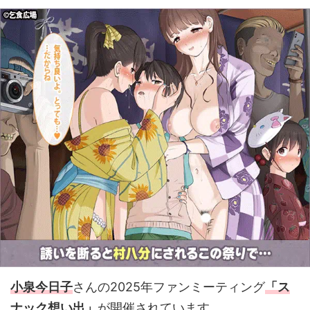
小泉今日子
さんの2025年ファンミーティング
「ス
ナック想い出」
が開催されています。