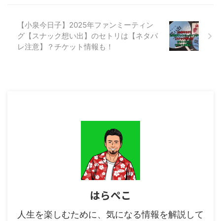
ます。 着物とタップダンスとい
う過去に見たことのないコラボレ
【小泉今日子】2025年ファンミーティン
ーションに、視線がくぎ付けとな
グ【スナック想い出】のセトリは【ネタバ
ること間違いなしです！ この記
事では、2024年2月10日に、新
レ注意】？チケット情報も！
宿ピカデリーで行われた映画【レ
ディ加賀」の舞台挨拶で明かされ
た、雑賀監督お気に入りのシーン
と、主題歌「バケモン ...
はらぺこ
人生を楽しむために、気になる情報を解説して