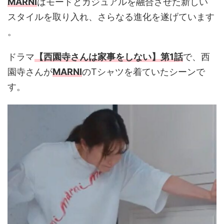
MARNI
はモードとカジュアルを融合させた新しい
スタイルを取り入れ、さらなる進化を遂げています​
。
ドラマ
【西園寺さんは家事をしない】第1話
で、西
園寺さんが
MARNI
のTシャツを着ていたシーンで
す。