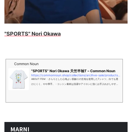
"SPORTS" Nori Okawa
Common Noun
"SPORTS" Nori Okawa 天竺半袖T – Common Noun
https://commonnoun.shop/collections/arcihve-sale/products/c4309-08?variant=44208541073629
ABOUT ITEM ・さらりとした心地よい肌触りの生地を使用したTシャツ。白でも透
けにくく、やや厚手。・コットン素材は洗濯やアイロンに強くお手入れがしやすい
素材です。吸水性が優れており、1年を通して快適な着心地。--------------------
--------透け感 : なし伸縮性 : あり光沢 : なしポケット : なし厚み : やや厚手--------
--------------------ブランド品番：C4309-08素材：コットン100%SIZEＭ：着丈
65 / 身幅 49 / 肩幅 43 / 袖丈 19Ｌ：着丈 73 / 身幅 55 / 肩幅 51 / 袖丈 23※Mサイズ
がいつもよりコンパクトなサイズ感となっ
MARNI