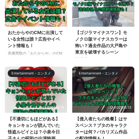
2025/6/13
2025/6/13
おたからやのCMに出演して
【ゴジラマイナスワン】モ
いる女性は誰？広告やイベ
ノクロ版マイナスカラーは
ント情報も！
怖い？過去作品の大戸島や
東京を破壊するシーン
高価買取の「おたからや」のCM
は？？
に出演している女性が愛らしく
て、気になっている方も多いは
ゴジラマイナスワンのモノクロ版
ず。 この記事では、高価買取の
の公開が発表されました。 2023
Entertainment - エンタメ
Entertainment - エンタメ
「おたからや」のCM に出演して
年12月17日までの45日間で、 観
いる女性と、その女性が出演して
客動員数287万人、興行収入44.2
いる広告やイベント情報について
億円のヒット作となっているゴジ
解説します。 おたからやのCMに
ラマイナスワン。 ゴジラマイナ
出演している女性は誰？経歴も！
スワンで登場するゴジラの迫力は
2025/6/13
2025/6/13
高価買取の「おたからや」のCM
凄まじいものがありますが、さら
に出演している女性は、丸 りお
にモノクロ版、ゴジラマイナスワ
【不適切にもほどがある】
【侵入者たちの晩餐】はサ
なさんです。 えくぼがかわいい
ン／マイナスカラーが2024年1月
キョンキョンが読んでいた
スペンス？ブタのキャラク
笑顔と、優しい雰囲気に癒されま
12日から全国の劇場で公開されま
怪盗ルビイとは？小泉今日
ターは何？バカリズム作品
す。 丸 りおなさんは、「おたか
す。 この記事ではゴジラマイナ
子さんの昭和の出演映画
の配信情報も！