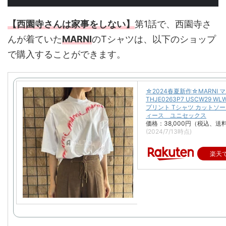
【西園寺さんは家事をしない】
第1話で、西園寺さ
んが着ていた
MARNI
のTシャツは、以下のショップ
で購入することができます。
☆2024春夏新作☆MARNI 
THJE0263P7 USCW29 WL
プリント Tシャツ カットソー
ィース ユニセックス
価格：38,000円（税込、送
(2024/7/13時点)
楽天