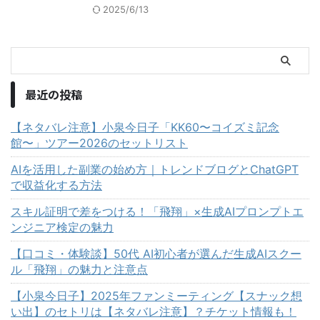
2025/6/13
最近の投稿
【ネタバレ注意】小泉今日子「KK60〜コイズミ記念
館〜」ツアー2026のセットリスト
AIを活用した副業の始め方｜トレンドブログとChatGPT
で収益化する方法
スキル証明で差をつける！「飛翔」×生成AIプロンプトエ
ンジニア検定の魅力
【口コミ・体験談】50代 AI初心者が選んだ生成AIスクー
ル「飛翔」の魅力と注意点
【小泉今日子】2025年ファンミーティング【スナック想
い出】のセトリは【ネタバレ注意】？チケット情報も！