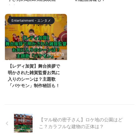
らや」イメージガールとして、活
スワン／マイナスカラーについて
も！
侵入者たちの晩餐は、バカリズム
躍しており、CM以外にも、「お
怖さの考察と、過去のモノクロ作
さんが脚本を手掛け、菊地凛子が
「不適切にもほどがある」が大好
たからや」新宿本店を紹 ...
品、公開劇場についても解説しま
主演を務める、日本テレビ系で
評ですが、前作までポスターで登
す。 【ゴジラマイナスワン】モ
Entertainment - エンタメ
2024年1月3日の夜9時放送の新
場していたキョンキョンこと小泉
ノクロ版 ...
春スペシャルドラマです。 2023
今日子さんが第8話にゲスト出演
年の国内外の賞を総ナメにした
しました。 そして、喫茶スキャ
「ブラッシュアップライフ」のチ
ンダルでキョンキョンが読んでい
ームが集結して制作したドラマと
た本が話題になっています。 こ
2025/6/13
いうことで、大きな注目を集めて
の記事では、「不適切にもほどが
います。 この記事では、侵入者
ある」８話で、キョンキョンが読
【レディ加賀】舞台挨拶で
たちの晩餐について考察するとと
んでいた怪盗ルビイについて解説
明かされた雑賀監督お気に
もに、バカリズム作品の配信情報
します。 また、昭和時代にキョ
入りのシーンは？主題歌
についても解説していきます。
ンキョンが主演していた映画につ
「バケモン」制作秘話も！
【侵入者たちの晩餐】はサスペン
いてもまとめます。 【不適切に
映画【レディ加賀】が2024年2月
ス？ 侵入者たちの晩餐は、豪邸
もほどがある】キョンキョンが読
9日に全国公開されました。 加賀
侵入サスペンスと紹介されてお
んでいた怪盗ルビイとは？ 「不
温泉郷を舞台に、旅館の若女将た
り、You Tubeの、日 ...
適切にもほどがある」８話にサプ
ちがタップダンスを通じて、生ま
ライズゲストとして出演したキョ
れ故郷の温泉街を盛り上げていく
...
【マル秘の密子さん】ロケ地の公園はど
ストーリーです。実際に加賀温泉
こ？カラフルな建物の正体は？
郷で働く女性PRグループ「レデ
ィー・カガ」をモチーフとしてい