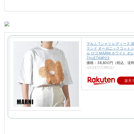
マルニ Tシャツ レディース 花
ランド オーガニックコットン
ル ロゴ MARNI ホワイト オ
THJET49P03
価格：38,800円（税込、送
(2024/7/13時点)
楽天