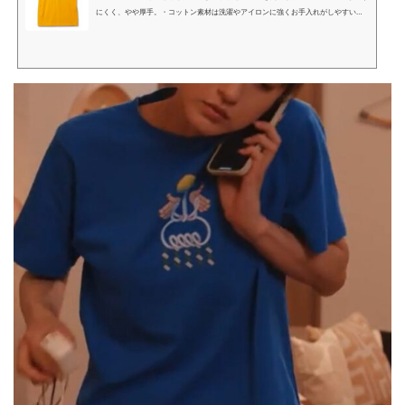
にくく、やや厚手。・コットン素材は洗濯やアイロンに強くお手入れがしやすい素
材です。吸水性が優れており、1年を通して快適な着心地。 ----------------------
------透け感 : なし伸縮性 : あり光沢 : なしポケット : なし厚み : やや厚手----------
------------------ブランド品番：C4309-06素材：コットン100%SIZEＭ：着丈 6
5 / 身幅 49 / 肩幅 43 / 袖丈 19Ｌ：着丈 73 / 身幅 55 / 肩幅 51 / 袖丈 23 ※Mサイズ
がいつもよりコンパクトなサイズ感とな