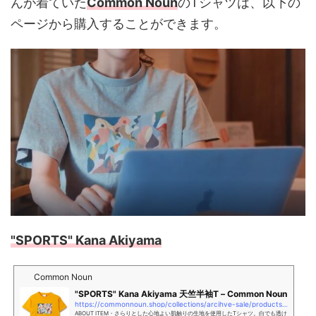
んが着ていた
Common Noun
のTシャツは、以下の
ページから購入することができます。
"SPORTS" Kana Akiyama
Common Noun
"SPORTS" Kana Akiyama 天竺半袖T – Common Noun
https://commonnoun.shop/collections/arcihve-sale/products/c4309-06?variant=44208540418269
ABOUT ITEM・さらりとした心地よい肌触りの生地を使用したTシャツ。白でも透け