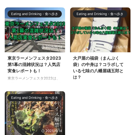
全国各地の人気ラーメン店が一堂
スターバックスの福袋、2024年
に会する野外ラーメンイベントで
版の予約が始まりましたが、エン
す。日本のラーメン文化を広く発
トリー方法についてはもうお調べ
Eating and Drinking - 食べ歩き
Eating and Drinking - 食べ歩き
信するとともに、地域活性化や食
になりましたか？年に一度のこの
育にも貢献するイベントです。全
楽しみ、逃したくないですよね。
国各地の美味しいラーメンを一堂
多くの方が待ち望む福袋、しかし
に味わえるイベントです。 2023
エントリーの仕方がわからないと
年10月26日（木）～11月5日
戸惑ってしまうものです。この記
2025/6/14
2025/6/13
（日）の11日間にわたるイベント
事では、スターバックス公式アプ
ですが、この記事では第2幕のお
リを使った簡単で確実なエントリ
東京ラーメンフェスタ2023
大戸屋の福袋（まんぷく
ススメラーメンをお伝えします。
ー方法を詳しく解説します。ま
第1幕の混雑状況は？人気店
袋）の中身は？コラボして
第1幕は11月1日（水）～11月5日
た、クリスマスに向けての特別な
実食レポートも！
いる七味の八幡屋礒五郎と
（日）5日間の予定です。 また、
情報もご紹介。記事を読み終えた
は？
東京ラーメンフェスタ2023は、
開催日前日の会場の様子もお伝え
時、あなたは2024年のスタバ福
全国各地の人気ラーメン店が一堂
大戸屋といえば和食を中心とした
します。 東京ラーメンフェスタ
袋を手に入れるための準備が整
に会する野外ラーメンイベントで
バランスの良いメニューで人気で
2023第 ...
い、クリスマスシーズンのお楽し
す。日本のラーメン文化を広く発
すが、毎年、年末に販売される、
みも倍増する状態になっているで
Eating and Drinking - 食べ歩き
信するとともに、地域活性化や食
お得な福袋（まんぷく袋）も人気
...
育にも貢献するイベントです。全
です。 2024年の福袋（まんぷく
国各地の美味しいラーメンを一堂
袋）は、2023年11月1日から12月
に味わうことができます。 2023
14日まで事前予約が受付けられ
年10月26日（木）～11月5日
ていましたが、事前予約分とは別
2025/6/14
（日）の11日間にわたるイベント
に店頭販売分も用意されているの