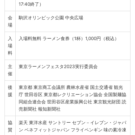
17:40終了）
会
駒沢オリンピック公園 中央広場
場
入
入場料無料 ラーメン食券（1杯）1,000円（税込）
場
料
主
東京ラーメンフェスタ2023実行委員会
催
後
東京都 東京商工会議所 農林水産省 国土交通省 観光
援
庁 世田谷区 東京都レクリエーション協会 全国製麺協
同組合連合会 世田谷区産業振興公社 東京観光財団 読
売新聞社 報知新聞社
協
楽天 東洋水産 サントリー セブン－イレブン・ジャパ
賛
ン ベネフィットジャパン フライペンギン 味の素冷凍