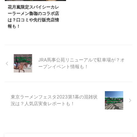
ですが、この記事では第1幕の混
で、予約をしていなくても購入で
花月嵐限定スパイシーカレ
雑状況と人気店の実食レポートを
きるチャンスがあります。 この
ーラーメン魯珈のコラボ店
お届けします。 なお、第1幕は10
記事では、気になる大戸屋の
は？口コミや先行販売店情
月26日（木）～10月31日（火）6
2024年の福袋（まんぷく袋）の
報も！
日間の予定です。 東京ラーメン
中身と、福袋（まんぷく袋）にコ
花月嵐の限定メニュー、スパイシ
フェスタ2023第1幕の混雑状況
ラボ七味として入っている八幡屋
ーカレーラーメン魯珈が2023年8
は！ 東 ...
礒五郎についても解説します。
月2日から販売されます。 この限
大戸屋の福袋（まんぷ ...
定ラーメン、監修しているのは、
JR大久保駅の人気店、 魯珈の店
JRA馬事公苑リニューアルで駐車場が？オ
主である齋藤絵理さんです。 こ
ープンイベント情報も！
の記事では、花月嵐の限定メニュ
ー、スパイシーカレーラーメン魯
珈を監修した魯珈について調べま
した。 花月嵐の限定メニュース
パイシーカレーラーメン魯珈を監
東京ラーメンフェスタ2023第1幕の混雑状
修したのは？ 花月嵐の限定メニ
況は？人気店実食レポートも！
ュー、スパイシーカレーラーメン
魯珈を監修したのは、SPICY
CURRY 魯珈の店主である、齋藤
絵理さんです。 SPICY CU ...