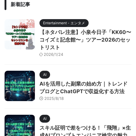
新着記事
Entertainment - エンタメ
【ネタバレ注意】小泉今日子「KK60〜
コイズミ記念館〜」ツアー2026のセッ
トリスト
2026/1/24
AI
AIを活用した副業の始め方｜トレンド
ブログとChatGPTで収益化する方法
2025/8/18
AI
スキル証明で差をつける！「飛翔」×生
成AIプロンプトエンジニア検定の魅力