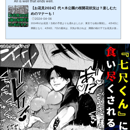
All is well that ends well.
【お花見2024】代々木公園の桜開花状況は？楽しむた
めのマナーも！
2024-04-06
2024年のお花見！当初の予想よりも遅れましたが、東京でも桜が開花し、4月4日に
満開となり、4月6日、7日の週末は、天気が良ければ、満開の桜の下でお花見が楽
しめそうです。この記事では、東京のお花見スポットである、代々木公園の開花状
況と、お花見を楽しむためのマナーについて、4月5日に代々木公園を訪れた際の情
報とともにお伝えします。 【お花見2024】代々木公園の桜開花状況は？2024年4
月5日の夕方の時点で、代々木公園の桜は満開でした！代々木公園へのアクセス
は？ 代々木公園へのアクセス方法は、東京都内から...