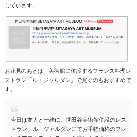
しています。
世田谷美術館 SETAGAYA ART MUSEUM
89 Users
72 Pockets
世田谷美術館 SETAGAYA ART MUSEUM
https://www.setagayaartmuseum.or.jp
世田谷美術館の公式ホームページです。四季折々の変化が美しい、緑豊かな砧公園
の一角に位置し、恵まれた自然を存分に生かした、気持ち良いアートとの出会いの
場を提供します。ライブラリーやレストラン、カフェなどの充実した施設ととも
に、一日ゆっくりとお過ごしいただける美術館です。
お花見のあとは、美術館に併設するフランス料理レ
ストラン「ル・ジャルダン」で寛ぐのもおすすめで
す。
今日は友人と一緒に、世田谷美術館併設のレス
トラン、ル・ジャルダンにてお手軽価格のフレ