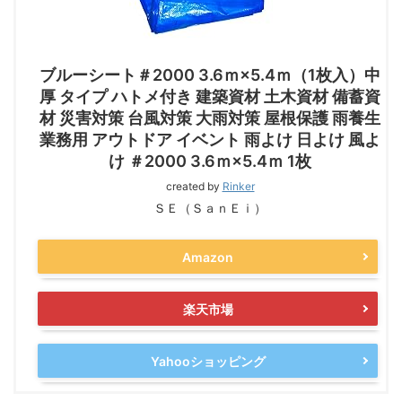
ブルーシート＃2000 3.6ｍ×5.4ｍ（1枚入）中
厚 タイプ ハトメ付き 建築資材 土木資材 備蓄資
材 災害対策 台風対策 大雨対策 屋根保護 雨養生
業務用 アウトドア イベント 雨よけ 日よけ 風よ
け ＃2000 3.6ｍ×5.4ｍ 1枚
created by
Rinker
ＳＥ（ＳａｎＥｉ）
Amazon
楽天市場
Yahooショッピング