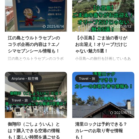
2025/6/14
2025/6/13
江の島とウルトラセブンの
【小豆島】ごま油の香りが
コラボ企画の内容は？エノ
お出迎え！オリーブだけじ
シマセブンシール情報も！
ゃない魅力5選！
江の島とウルトラセブンのコラボ
小豆島への旅行を計画しているあ
企画！ 7つの島のエノシマセブン
なた、オリーブの島のイメージが
めぐり 〜ウルトラセブンと怪獣
ある小豆島ですが、実は、この島
たちの物語〜 が、江の島と周辺
にはオリーブ以上に魅力がありま
Airplane - 航空機
Travel - 旅
エリアで開催されています。 こ
す。 たとえば、小豆島の港に着
の記事では、企画の主な内容と特
いた瞬間に漂うごま油の香ばしい
典シール（エノシマセブンシー
香り。 この記事では、そんな小
Travel - 旅
ル）の情報をお伝えします。 江
豆島の魅力を5つのポイントで紹
の島とウルトラセブンのコラボ企
介します。 【小豆島】ごま油の
2025/6/13
2025/6/13
画の内容は？ 江の島とウルトラ
香りがお出迎え！ 小豆島は、瀬
セブンのコラボ企画、7つの島の
戸内海に浮かぶ自然豊かな島で、
御翔印（ごしょういん）と
清里ロックは予約できる？
エノシマセブンめぐりは、ウルト
オリーブ園や美しい海岸線が魅力
は？購入できる空港の情報
カレーのお取り寄せ情報
ラセブン55周年を記念して、江
です。伝統的な醤油蔵や手延べそ
も！楽しい時間を過ごせる
も！