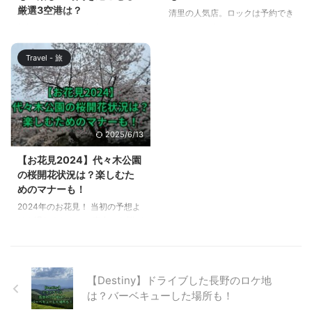
の島に関連する7つの島と怪獣た
うめんの工場を訪れ、職人技に触
厳選3空港は？
清里の人気店。ロックは予約でき
ちをテーマにしたスタンプラリー
れることができます。四季折々の
るのでしょうか？また、カレーの
神社仏閣を参拝した時に御朱印を
や展示などが行われるイベントで
海の幸と地元野菜を使った料理
お取り寄せはできるのでしょう
授かることは一般的になっていま
す。その内容を以下の表にまとめ
は、旅の味わいを一層深めてくれ
か？ これらの疑問に答えるため
すが、御翔印（ごしょういん）に
...
る ...
Travel - 旅
に、この記事では、清里ロックの
ついては、初めて聞いたという方
予約方法やカレーのお取り寄せ情
も多いはず。 現在、御翔印（ご
報について詳しく解説します。
しょういん）は、JALグループが
清里ロックは、清里高原の萌木の
就航する国内55空港で購入する
村にあるビアホールで、八ヶ岳ビ
ことができます。 この記事で
2025/6/13
ールや一頭買い甲州麦芽ビーフを
は、御翔印（ごしょういん）とは
原型が無くなるまで煮込んだ濃厚
何か？また、購入できる空港と、
【お花見2024】代々木公園
なROCKビーフカレーなどが人気
楽しい時間を過ごせる厳選3空港
の桜開花状況は？楽しむた
のお店です。 行楽シーズンには
の情報をお伝えします。 御翔印
めのマナーも！
長蛇の列ができるため、時間の制
（ごしょういん）とは？ 御翔印
2024年のお花見！ 当初の予想よ
限がある場合などは、入店をあき
とは、日本航空（JAL）とJTBが
りも遅れましたが、東京でも桜が
らめるようなこともあり得ます。
共創した「空の御朱印」です。御
開花し、4月4日に満開となり、4
この記事を読めば、清里ロック ...
朱印とは、神社や寺院で参拝者に
月6日、7日の週末は、天気が良
授与される墨書や朱印のこと ...
ければ、満開の桜の下でお花見が
楽しめそうです。 この記事で
【Destiny】ドライブした長野のロケ地
は、東京のお花見スポットであ
は？バーベキューした場所も！
る、代々木公園の開花状況と、お