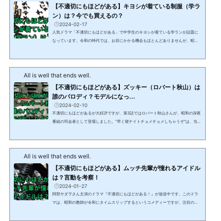
理由は？「不適切にもほどがある」の昭和の時...
【不適切にもほどがある】キヨシが着ている制服（学ラ
ン）は？今でも買えるの？
2024-02-17
人気ドラマ「不適切にもほどがある」で中学生のキヨシが着ている学ランが話題に
なっています。令和の時代では、お目にかかる機会もほとんどありませんが、昭和
の時代には、こういった変形学生服を着ている学生をよく見かけました。この記事
では、「不適切にもほどがある」で中学生のキヨシが着ていた変形学生服について
解説します。 【不適切にもほどがある】キヨシが着ている制服（学ラン）は？人気
All is well that ends well.
ドラマ「不適切にもほどがある」で中学生のキヨシが着ているのは、短ランにボン
タンの組み合わせです。短ランは、一般的に、着...
【不適切にもほどがある】ズッキー（ロバート秋山）は
誰のパロディ？モデルになっ...
2024-02-10
不適切にもほどがあるが大好評ですが、第3話ではロバート秋山さんが、昭和の深夜
番組の司会者として登場しました。”早く寝ナイトチョメチョメしちゃうぞ”は、当時
の深夜番組を忠実に再現しており、懐かしさに思わず微笑んでしまいました。この
記事では、不適切にもほどがある第3話で、ロバート秋山さんが演じていたズッキー
のモデルは誰なのか？またモデルとなった深夜番組について解説します。 【不適切
All is well that ends well.
にもほどがある】ズッキー（ロバート秋山）は誰のパロディ？不適切にもほどがあ
る第3話で、ロバート秋山さんが演じていたズ...
【不適切にもほどがある】ムッチ先輩が憧れるアイドル
は？言動を考察！
2024-01-27
阿部サダヲさん主演のドラマ『不適切にもほどがある！』が放送中です。このドラ
マは、昭和の教師が令和にタイムスリップするというコメディーですが、注目のキ
ャラクターがいます。それは、磯村勇斗さん演じるムッチ先輩です。ムッチ先輩
は、昭和のとあるアイドルに心酔するあまり、その身なりや言動を完コピする男で