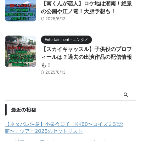
【南くんが恋人】ロケ地は湘南！絶景
の公園や江ノ電！大胆予想も！
2025/6/13
Entertainment - エンタメ
【スカイキャッスル】子供役のプロフ
ィールは？過去の出演作品の配信情報
も！
2025/6/13
最近の投稿
【ネタバレ注意】小泉今日子「KK60〜コイズミ記念
館〜」ツアー2026のセットリスト