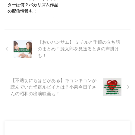
介いたします。記事を読み終える
深愛のプロフィールは？ 日プ女
ターは何？バカリズム作品
頃には、あなたも自分のMBTIタ
子の練習生である荒牧深愛さんの
の配信情報も！
イプを知るための第一歩を踏み出
プロフィールです。 特技はダン
侵入者たちの晩餐は、バカリズム
せるでしょう。さらに ...
スと阿波踊り！ PR動画では、1分
さんが脚本を手掛け、菊地凛子が
間フ ...
主演を務める、日本テレビ系で
2024年1月3日の夜9時放送の新
【おいハンサム】 ミチルと千鶴の立ち話
春スペシャルドラマです。 2023
のまとめ！源太郎を見送るときの声掛け
年の国内外の賞を総ナメにした
も！
「ブラッシュアップライフ」のチ
ームが集結して制作したドラマと
いうことで、大きな注目を集めて
います。 この記事では、侵入者
たちの晩餐について考察するとと
【不適切にもほどがある】キョンキョンが
もに、バカリズム作品の配信情報
読んでいた怪盗ルビイとは？小泉今日子さ
についても解説していきます。
んの昭和の出演映画も！
【侵入者たちの晩餐】はサスペン
ス？ 侵入者たちの晩餐は、豪邸
侵入サスペンスと紹介されてお
り、You Tubeの、日 ...