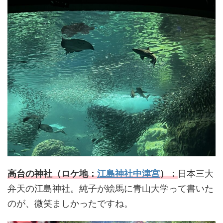
高台の神社（ロケ地：
江島神社中津宮
）：
日本三大
弁天の江島神社。純子が絵馬に青山大学って書いた
のが、微笑ましかったですね。