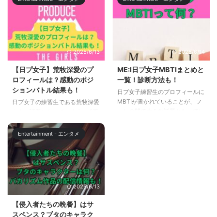
た。 ゴジラマイナスワンは、ゴ
判明しました。しかし、獣のリー
ジラ70周年記念作品であり、日
ダーである、龍の悠月（演/高橋
本製作の実写版ゴジラの30作品
メアリージュン）が獣になった理
目。 前作のシン・ゴジラ公開か
由はいまだに明かされていませ
ら7年、さらにその前作であるゴ
ん。また、大病院占拠で捜査官で
2025/6/13
2025/6/14
ジラ FINAL WARS公開からは19
あった、蛇の駿河紗季（演/宮本
年が経過しており（アニメ版、ハ
茉由）についても明らかになって
【日プ女子】荒牧深愛のプ
ME:I日プ女子MBTIまとめと
リウッド版、モンスターバースシ
いません。 また、獣の中でも過
ロフィールは？感動のポジ
一覧！診断方法も！
リーズ含まず）、過去作品を観て
激な考え方を持つ、新見大河
ションバトル結果も！
日プ女子練習生のプロフィールに
みたいと考えている方も多いは
（演/ジェシー）に同調する獣
MBTIが書かれていることが、フ
日プ女子の練習生である荒牧深愛
ず！ この記事では、ゴジラの過
（けだもの）の分裂で、今後の展
ァンの間で大きな話題となってい
さんが話題になっています。 6週
去作品の情報と、過去作品を年末
開の予測がますます難しくなって
ます。では、この「MBTI」とは
目終了時点で26位の荒牧深愛さ
年始に ...
います。 この記事では、新空港
一体何なのでしょうか？どのよう
んですが、2023年11月9日に配信
占拠の第8話までの内容から、龍
Entertainment - エンタメ
にして自分のタイプを診断できる
されたポジションバトルのパフォ
と ...
のでしょうか？ この記事では、
ーマンスが素晴らしかったことか
MBTIの基本的な概念から、具体
ら、一気に順位を上げ、デビュー
的な診断方法までをわかりやすく
圏内に入ってくる可能性がありま
解説いたします。MBTIの背後に
す。。 この記事では、荒牧深愛
2025/6/13
ある理論、それぞれのタイプが持
さんのプロフィールと、ここまで
つ特性や特徴、そして自分自身の
のパフォーマンスについて解説し
【侵入者たちの晩餐】はサ
タイプを知るためのステップを紹
ていきます。 【日プ女子】荒牧
スペンス？ブタのキャラク