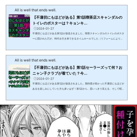
す。しかし、そのアイドルとは一体誰なのでしょうか？ムッチ先輩のファッション
All is well that ends well.
やセリフから、その元ネタを探ってみました。この記事を読めば、『不適切にもほ
どがある！』のムッチ先輩のアイドル愛がより深く理解でき...
【不適切にもほどがある】第1話喫茶店スキャンダルの
トイレのポスターは？キョンキ...
2024-01-27
不適切にもほどがある第1話が放送されました。喫茶スキャンダルのトイレのポスタ
ーに隠された穴が、時代を行き来できるタイムホールでした（リフォームにより使
えなくなってしまいました）が、そこに貼られたポスターに反応してしまった人も
多いはず。この記事では不適切にもほどがある第1話で小川市郎（阿部サダヲ）が思
わず反応してしまった、喫茶スキャンダルのトイレに貼ってあったポスターについ
All is well that ends well.
て解説します。 【不適切にもほどがある】第1話喫茶スキャンダルのトイレのポス
ターは？令和6年（西暦2024年）のポスタ...
【不適切にもほどがある】第1話セーラーズって何？お
ニャン子クラブが着ていた？今...
2024-01-27
不適切にもほどがある第1話が放送されました。期待度が高かった不適切にもほどが
あるを楽しみにしていた方も多いはず！第1話から、思いっきり笑える、そして昭和
世代にはとても懐かしい話題やグッズの連続でした。この記事では不適切にもほど
がある第1話で小川市郎（阿部サダヲ）が娘の純子（河合優実）にプレゼント（実際
には錦糸町で買った偽物）したセーラーズについて、また、当時、セーラーズを着
用していたおニャン子クラブの映像を見る方法についても解説します。 【不適切に
もほどがある】第1話セーラーズって何？セーラ...