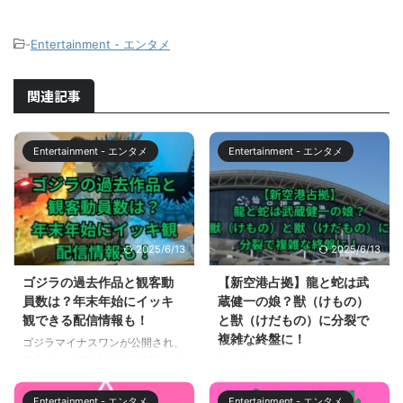
-
Entertainment - エンタメ
関連記事
Entertainment - エンタメ
Entertainment - エンタメ
2025/6/13
2025/6/13
ゴジラの過去作品と観客動
【新空港占拠】龍と蛇は武
員数は？年末年始にイッキ
蔵健一の娘？獣（けもの）
観できる配信情報も！
と獣（けだもの）に分裂で
複雑な終盤に！
ゴジラマイナスワンが公開され、
日本では、2023年12月10日まで
新空港占拠は、2024年3月2日に
の38日間で、 観客動員数270万
第8話が放送されました。 新空港
人 興行収入41.5億円 突破しまし
占拠では、ついに、獣全員の顔が
Entertainment - エンタメ
Entertainment - エンタメ