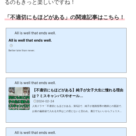
るのもきっと楽しいですね！
「不適切にもほどがある」の関連記事はこちら！
All is well that ends well.
All is well that ends well.
Better late than never.
All is well that ends well.
【不適切にもほどがある】純子が女子大生に憧れる理由
は？ミスキャンパスやオール...
2024-02-24
人気ドラマ「不適切にもほどがある」第5話で、純子が進路指導の教師との面談で、
お前の偏差値で入れる大学はこの世にないと言われ、裏口でもいいからフェリスに
入りたいという不適切な発言がありました。この記事では、「不適切にもほどがあ
る」第5話で純子が大学に入りたい理由として、進路指導の教師に話していた、大学
行かなきゃ、ミスキャンパスにもなれねぇし、オールナイトフジにも出れねぇしと
All is well that ends well.
いう発言について解説します。 【不適切にもほどがある】純子が女子大生に憧れる