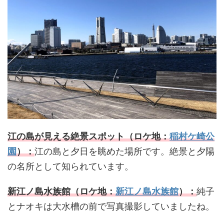
江の島が見える絶景スポット（ロケ地：
稲村ケ崎公
園
）：
江の島と夕日を眺めた場所です。絶景と夕陽
の名所として知られています。
新江ノ島水族館（ロケ地：
新江ノ島水族館
）：
純子
とナオキは大水槽の前で写真撮影していましたね。