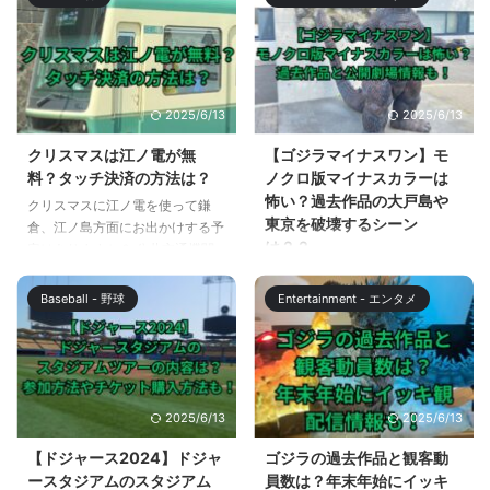
ず、食べているのが綺麗な金平
番組の小ネタが随所に盛り込まれ
糖。そのギャップに反応してしま
ていることでも話題になりまし
った方も多いのではないでしょう
た。 第1話では人気ドラマ踊る大
か？ この記事では、相棒22第9話
捜査線がネタ元となったシーンが
に登場した綺麗な金平糖について
ありましたが、最終話でもそんな
2025/6/13
2025/6/13
調べました。また金平糖で有名な
シーンがいくつかありました。
京都の専門店についても調べまし
この記事では、うちの弁護士は手
クリスマスは江ノ電が無
【ゴジラマイナスワン】モ
た。 【相棒22】金平糖はお取り
がかかる最終話で小ネタとして使
料？タッチ決済の方法は？
ノクロ版マイナスカラーは
寄せできる？ 相棒22第9話に登場
われたカメレオンのネタ元となっ
怖い？過去作品の大戸島や
クリスマスに江ノ電を使って鎌
したに登場した金平糖は？ 相棒
たドラマと、配信情報について調
東京を破壊するシーン
倉、江ノ島方面にお出かけする予
22第9話で扶桑武蔵桜の3人が食
べました。 また、他にもうちの
は？？
定はありますか？ 公共交通機関
べていた金平糖は、紫色を基調に
弁護士は手がかかるの最終話にネ
でタッチ決済が使えるところが増
ゴジラマイナスワンのモノクロ版
した、綺麗な金平糖 ...
タとして使われていたドラマにつ
えてきています。江ノ電（江ノ島
の公開が発表されました。 2023
いても解説します。 【うちの弁
Baseball - 野球
Entertainment - エンタメ
電鉄線）でも、タッチ決済が使え
年12月17日までの45日間で、 観
...
ますが、2023年のクリスマス限
客動員数287万人、興行収入44.2
定でタッチ決済の実質無料キャン
億円のヒット作となっているゴジ
ペーンが実施されることが発表さ
ラマイナスワン。 ゴジラマイナ
れました。 この記事では、クリ
スワンで登場するゴジラの迫力は
2025/6/13
2025/6/13
スマス限定の江ノ電タッチ決済の
凄まじいものがありますが、さら
実質無料キャンペーンの内容と、
にモノクロ版、ゴジラマイナスワ
【ドジャース2024】ドジャ
ゴジラの過去作品と観客動
そのやり方について解説します。
ン／マイナスカラーが2024年1月
ースタジアムのスタジアム
員数は？年末年始にイッキ
クリスマスは江ノ電が無料？