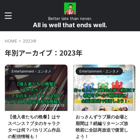
Better late than never.
All is well that ends well.
HOME
>
2023年
年別アーカイブ：2023年
Entertainment - エンタメ
Entertainment - エンタメ
2025/6/13
2025/6/13
【侵入者たちの晩餐】はサ
おっさんずラブ展の会場と
スペンス？ブタのキャラク
期間は？続編リターンズ放
ターは何？バカリズム作品
映前に全話再放送で復習し
の配信情報も！
よう！