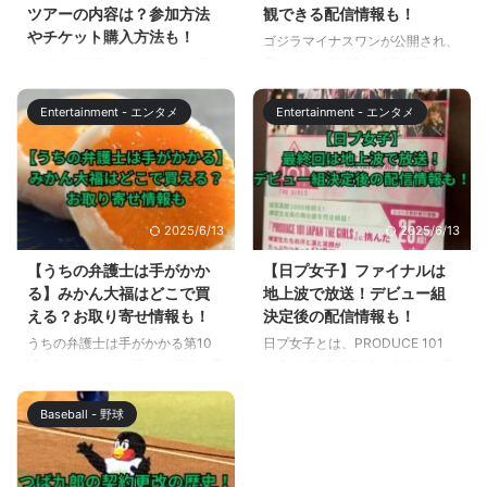
12日から全国の劇場で公開されま
ツアーの内容は？参加方法
観できる配信情報も！
2023年12月25日（月）クリスマ
す。 この記事ではゴジラマイナ
やチケット購入方法も！
ゴジラマイナスワンが公開され、
ス限定の江ノ電「タッチ決済 実
スワン／マイナスカラーについて
日本では、2023年12月10日まで
大谷翔平選手のドジャース入団会
質無料キャ ...
怖さの考察と、過去のモノクロ作
の38日間で、 観客動員数270万
見の日程の予測をする際に、ドジ
品、公開劇場についても解説しま
人 興行収入41.5億円 突破しまし
ャースタジアムのスタジアムツア
す。 【ゴジラマイナスワン】モ
Entertainment - エンタメ
Entertainment - エンタメ
た。 ゴジラマイナスワンは、ゴ
ーがキャンセルになったから、そ
ノクロ版 ...
ジラ70周年記念作品であり、日
の日に開催されるのではないかと
本製作の実写版ゴジラの30作品
いう予測をしているメディアが複
目。 前作のシン・ゴジラ公開か
数ありました。 スタジアムツア
ら7年、さらにその前作であるゴ
ー？って首を傾げた方も多いは
2025/6/13
2025/6/13
ジラ FINAL WARS公開からは19
ず。 この記事では、ドジャース
年が経過しており（アニメ版、ハ
タジアムのスタジアムツアーの内
【うちの弁護士は手がかか
【日プ女子】ファイナルは
リウッド版、モンスターバースシ
容と参加方法、チケット購入方法
る】みかん大福はどこで買
地上波で放送！デビュー組
リーズ含まず）、過去作品を観て
について解説します。 この記事
える？お取り寄せ情報も！
決定後の配信情報も！
みたいと考えている方も多いは
を読めば、オフシーズンにロサン
うちの弁護士は手がかかる第10
日プ女子とは、PRODUCE 101
ず！ この記事では、ゴジラの過
ゼルスに旅行する機会があって
話でムロツヨシが演じる蔵前の元
JAPAN THE GIRLSの略称で、日
去作品の情報と、過去作品を年末
も、迷わず、ドジャースタジアム
カノ、安達祐実演じる安藤カオリ
本最大級のサバイバルオーディシ
年始に ...
のスタジアムツアーに参加するこ
が謝罪行脚で持参したみかん大
ョン番組です。 日プ女子は、
とができるようになるでしょう！
Baseball - 野球
福。 うちの弁護士は手がかかる
2019年にJO1、2021年にINIを誕
& ...
第10話後半では、平手友梨奈演
生させた「PRODUCE 101
じる弁護士の天野杏が、同じく謝
JAPAN」の第3弾で、初のガール