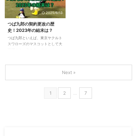
罪行脚で持参したみかん大福。
ズグループオーディションです。
番組の中で何度もみかん大福が連
デビュー後、彼女たちにはグロー
2025/6/13
呼され、ドラマを観ていた皆さん
バルステージでの活躍が約束され
は、気になってしまったのではな
ます。 日プ女子は、2023年10月
つば九郎の契約更改の歴
いでしょうか？ この記事では、
5日からドコモの動画配信サービ
史！2023年の結末は？
みかん大福を購入できるお店、お
ス「Lemino」で全話無料配信が
つば九郎といえば、東京ヤクルト
取り寄せができるのかを調べまし
行われてきましたが、2023年12
スワローズのマスコットとして大
た。 【うちの弁護士は手がかか
月16日（土）に最終回を迎え、デ
活躍のキャラクターです。 シー
る】みかん大福はどこで買える？
ビュー ...
ズン中は、つば九郎の空中くるり
うちの弁護士は手がかかる第10
んぱや、毒のある筆談で球場を盛
...
り上げていますが、シーズンオフ
Next »
の契約更改も毎年注目を集めてい
ます。 この記事では、過去の契
約更改の内容と、最新、2023年
1
2
…
7
シーズンオフの契約更改の状況を
お伝えします。 つば九郎の契約
更改の歴史！ つば九郎のデビュ
ーは 1994年。契約更改は、2009
年に始まっています。 以下の表
に、つば九郎の契約更改の歴史を
まとめました。 年 年俸 特典 備考
...