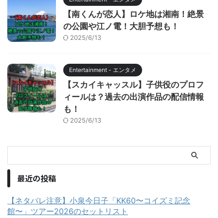
【南くんが恋人】ロケ地は湘南！絶景
の公園や江ノ電！大胆予想も！
2025/6/13
Entertainment - エンタメ
【スカイキャッスル】子供役のプロフ
ィールは？過去の出演作品の配信情報
も！
2025/6/13
最近の投稿
【ネタバレ注意】小泉今日子「KK60〜コイズミ記念
館〜」ツアー2026のセットリスト