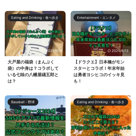
侵入者たちの晩餐は、バカリズム
「おっさんずラブ」の続編、「お
さんが脚本を手掛け、菊地凛子が
っさんずラブ-リターンズ-」が、
主演を務める、日本テレビ系で
2024年1月5日よりテレビ朝日系
Eating and Drinking - 食べ歩き
Entertainment - エンタメ
2024年1月3日の夜9時放送の新
列で放送されます。 おっさんた
春スペシャルドラマです。 2023
ちの恋愛を描くという斬新な発想
年の国内外の賞を総ナメにした
と、少女漫画的な表現におっさん
「ブラッシュアップライフ」のチ
が真摯に取り組む姿が面白く、話
ームが集結して制作したドラマと
題になっている「おっさんずラ
2025/6/13
2025/6/13
いうことで、大きな注目を集めて
ブ」ですが、続編放送前に過去作
います。 この記事では、侵入者
品で復習したいファンも多いは
大戸屋の福袋（まんぷく
【ドラクエ】日本橋がモン
たちの晩餐について考察するとと
ず。 この記事では、全国で期間
袋）の中身は？コラボして
スターとコラボ！年末年始
もに、バカリズム作品の配信情報
限定で開催中のおっさんずラブ展
いる七味の八幡屋礒五郎と
は勇者ヨシヒコのイッキ見
についても解説していきます。
について、また、続編放送開始前
は？
も！
【侵入者たちの晩餐】はサスペン
に復習しておきたいあなたのため
大戸屋といえば和食を中心とした
ドラクエといえばドラゴンクエス
ス？ 侵入者たちの晩餐は、豪邸
に、全話再放送についても解説し
バランスの良いメニューで人気で
トモンスターズ3が2023年12月1
侵入サスペンスと紹介されてお
ます。 「おっさんずラブ」の続
すが、毎年、年末に販売される、
日に発売され、ドラゴンクエスト
り、You Tubeの、日 ...
編放送開始前に、しっかり準備 ...
Baseball - 野球
Eating and Drinking - 食べ歩き
お得な福袋（まんぷく袋）も人気
XIIも2024年には発売が考えられ
です。 2024年の福袋（まんぷく
る中、東京日本橋ではコラボイベ
袋）は、2023年11月1日から12月
ント、モンスターカーニバルが開
14日まで事前予約が受付けられ
催されています。 また、年末年
ていましたが、事前予約分とは別
始は、ドラゴンクエストの要素が
2025/6/13
2024/7/17