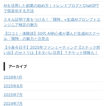
AIを活用した副業の始め方｜トレンドブログとChatGPT
で収益化する方法
スキル証明で差をつける！「飛翔」×生成AIプロンプトエ
ンジニア検定の魅力
【口コミ・体験談】50代 AI初心者が選んだ生成AIスクー
ル「飛翔」の魅力と注意点
【小泉今日子】2025年ファンミーティング【スナック想
い出】のセトリは【ネタバレ注意】？チケット情報も！
アーカイブ
2026年1月
2025年8月
2025年7月
2024年7月