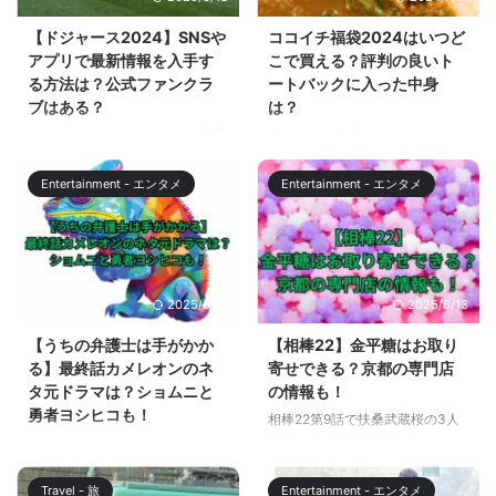
に店頭販売分も用意されているの
多く含まれた名作ドラマ、勇者ヨ
で、予約をしていなくても購入で
シヒコシリーズをイッキ見するチ
【ドジャース2024】SNSや
ココイチ福袋2024はいつど
きるチャンスがあります。 この
ャンス！ この記事では、日本橋
アプリで最新情報を入手す
こで買える？評判の良いト
記事では、気になる大戸屋の
で開催されているコラボイベン
る方法は？公式ファンクラ
ートバックに入った中身
2024年の福袋（まんぷく袋）の
ト、モンスターカーニバルの情報
ブはある？
は？
中身と、福袋（まんぷく袋）にコ
と、勇者ヨシヒコの配信の情報を
ロサンゼルスドジャースへの入団
「ココイチ福袋2024」が、いよ
ラボ七味として入っている八幡屋
解説します。 【ドラクエ】日本
が決まった大谷翔平選手、山本由
いよ発売されます。カレーハウス
礒五郎についても解説します。
橋がモンスターとコラボ！ 日本
伸投手。2024年は、ドジャース
CoCo壱番屋の人気商品やオリジ
大戸屋の福袋（まんぷ ...
橋で開催されているド ...
Entertainment - エンタメ
Entertainment - エンタメ
で盛り上がるシーズンとなるでし
ナルグッズが詰まったお得なセッ
ょう！ 2023年までもそうであっ
トは、毎年大人気で、売り切れ必
たように、2024年も大谷翔平選
至です。しかし、どこでどのよう
手と所属するドジャースの話題が
に手に入れることができるのでし
取り上げられない日はないと言っ
ょうか？また、中身は何が入って
2025/6/13
2025/6/13
ても過言ではないでしょう。 日
いるのでしょうか？ この記事で
本のニュースサイトやテレビ、
は、ココイチ福袋2024の販売期
【うちの弁護士は手がかか
【相棒22】金平糖はお取り
SNSやアプリで最新情報を知るこ
間や対象店舗、詰め合わせ内容な
る】最終話カメレオンのネ
寄せできる？京都の専門店
とになりますが、それらのニュー
どを詳しくご紹介します。 記事
タ元ドラマは？ショムニと
の情報も！
スや話題はドジャースの公式の情
を読んでいただければ、ココイチ
勇者ヨシヒコも！
相棒22第9話で扶桑武蔵桜の3人
報や、アメリカで話題になってい
福袋2024を確実にゲットする方
が食べていた金平糖（こんぺいと
人気ドラマうちの弁護士は手がか
る SNSが情報元となっていま
法や、中身の魅力を十分に理解で
う）が綺麗だったと話題になって
かるの最終話が放送されました。
す。 現在は、英語の情報も簡単
きるようになります。ぜひ、最後
います。 深刻な状況にも関わら
このドラマは、過去の人気テレビ
に翻訳して読むことがで ...
までお付き合いください ...
Travel - 旅
Entertainment - エンタメ