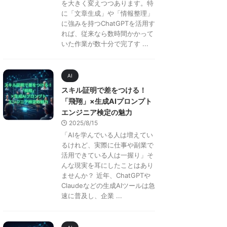
を大きく変えつつあります。特
に「文章生成」や「情報整理」
に強みを持つChatGPTを活用す
れば、従来なら数時間かかって
いた作業が数十分で完了す ...
AI
スキル証明で差をつける！
「飛翔」×生成AIプロンプト
エンジニア検定の魅力
2025/8/15
「AIを学んでいる人は増えてい
るけれど、実際に仕事や副業で
活用できている人は一握り」そ
んな現実を耳にしたことはあり
ませんか？ 近年、ChatGPTや
Claudeなどの生成AIツールは急
速に普及し、企業 ...