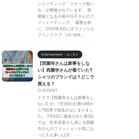
ンミーティング「スナック想い
出」が開催されています。 初
開催となる小泉今日子さんのフ
ァンミーティング。 還暦を前
に、2025年4月にオフィシャル
ファンクラブ「US SAR ...
Entertainment - エンタメ
【西園寺さんは家事をしな
い】西園寺さんが着ていたT
シャツのブランドは？どこで
買える？
2025/6/7
ドラマ【西園寺さんは家事をし
ない】が、7月9日(火)夜10時か
らTBS系で放送がはじまりまし
た。 7月9日に放送された第1話
では、松本若菜さん演じる西園
寺さんのファッションが気にな
った人も多いはず。 ...