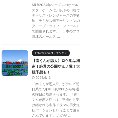
MLB2024年シーズンのオール
スターゲームは、以下の日程で
テキサス・レンジャースの本拠
地、テキサス州アーリントンの
グローブ・ライフ・フィールド
で開催されます。 日本のプロ
野球のオールス ...
Entertainment - エンタメ
【南くんが恋人】ロケ地は湘
南！絶景の公園や江ノ電！大
胆予想も！
2025/6/13
「南くんが恋人!?」がテレビ朝
日系で7月16日夜9:00から毎週
火曜日に放送されます。 「南
くんが恋人!?」は、平成から受
け継がれる名作ドラマの男女逆
転バーションということで注目
されています。 この記 ...