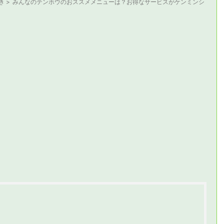
歩き
>
みんなのテンホウのおススメメニューは？お得なサービスがケンミンシ