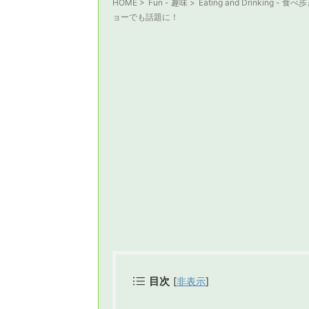
HOME
>
Fun - 趣味
>
Eating and Drinking - 食べ
ョーでも話題に！
目次
[
非表示
]