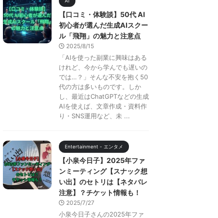
AI
【口コミ・体験談】50代 AI
初心者が選んだ生成AIスクー
ル「飛翔」の魅力と注意点
2025/8/15
「AIを使った副業に興味はある
けれど、今から学んでも遅いの
では…？」そんな不安を抱く50
代の方は多いものです。しか
し、最近はChatGPTなどの生成
AIを使えば、文章作成・資料作
り・SNS運用など、未 ...
Entertainment - エンタメ
【小泉今日子】2025年ファ
ンミーティング【スナック想
い出】のセトリは【ネタバレ
注意】？チケット情報も！
2025/7/27
小泉今日子さんの2025年ファ