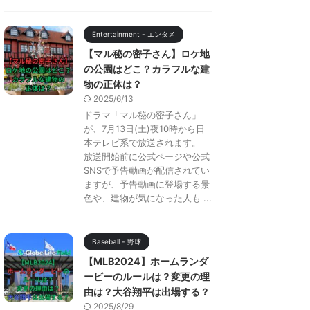
Entertainment - エンタメ
【マル秘の密子さん】ロケ地
の公園はどこ？カラフルな建
物の正体は？
2025/6/13
ドラマ「マル秘の密子さん」
が、7月13日(土)夜10時から日
本テレビ系で放送されます。
放送開始前に公式ページや公式
SNSで予告動画が配信されてい
ますが、予告動画に登場する景
色や、建物が気になった人も ...
Baseball - 野球
【MLB2024】ホームランダ
ービーのルールは？変更の理
由は？大谷翔平は出場する？
2025/8/29