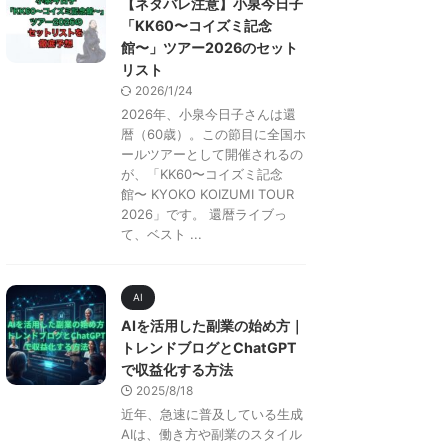
【ネタバレ注意】小泉今日子
「KK60〜コイズミ記念
館〜」ツアー2026のセット
リスト
2026/1/24
2026年、小泉今日子さんは還
暦（60歳）。この節目に全国ホ
ールツアーとして開催されるの
が、「KK60〜コイズミ記念
館〜 KYOKO KOIZUMI TOUR
2026」です。 還暦ライブっ
て、ベスト ...
AI
AIを活用した副業の始め方｜
トレンドブログとChatGPT
で収益化する方法
2025/8/18
近年、急速に普及している生成
AIは、働き方や副業のスタイル