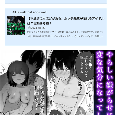
藤官九郎さんが担当しており、放送開始前から話題になっています。この記事で
は、2024年1月1日に公開された【不適切にもほどがある】の予告編やあらすじの中
All is well that ends well.
に盛り込まれている、いくつかの令和と昭和のギャップを表現するセリフやシーン
について考察します。 【不適切にもほどがある】予告...
【不適切にもほどがある】ムッチ先輩が憧れるアイドル
は？言動を考察！
2024-01-27
阿部サダヲさん主演のドラマ『不適切にもほどがある！』が放送中です。このドラ
マは、昭和の教師が令和にタイムスリップするというコメディーですが、注目のキ
ャラクターがいます。それは、磯村勇斗さん演じるムッチ先輩です。ムッチ先輩
は、昭和のとあるアイドルに心酔するあまり、その身なりや言動を完コピする男で
す。しかし、そのアイドルとは一体誰なのでしょうか？ムッチ先輩のファッション
やセリフから、その元ネタを探ってみました。この記事を読めば、『不適切にもほ
どがある！』のムッチ先輩のアイドル愛がより深く理解でき...