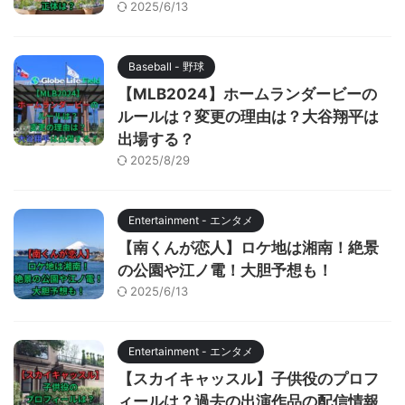
2025/6/13
Baseball - 野球
【MLB2024】ホームランダービーの
ルールは？変更の理由は？大谷翔平は
出場する？
2025/8/29
Entertainment - エンタメ
【南くんが恋人】ロケ地は湘南！絶景
の公園や江ノ電！大胆予想も！
2025/6/13
Entertainment - エンタメ
【スカイキャッスル】子供役のプロフ
ィールは？過去の出演作品の配信情報