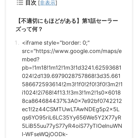
目次
[
非表示
]
【不適切にもほどがある】第1話セーラー
ズって何？
<iframe style="border: 0;"
src="https://www.google.com/maps/e
mbed?
pb=!1m18!1m12!1m3!1d3241.62593681
024!2d139.6979028757868!3d35.661
586672593614!2m3!1f0!2f0!3f0!3m2!1
i1024!2i768!4f13.1!3m3!1m2!1s0x6018
8ca864684437%3A0x7e92bf0742212
ec1!2z44CSMTUwLTAwNDEg5p2x5L
qs6YO95riL6LC35Yy656We5Y2X77yR
5LiB55uu77yS77yR4oiS77yTIOelnuWN
l-WFseWQjOODk-