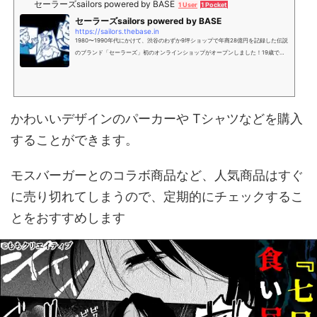
セーラーズsailors powered by BASE
1 User
1 Pocket
セーラーズsailors powered by BASE
https://sailors.thebase.in
1980〜1990年代にかけて、渋谷のわずか9坪ショップで年商28億円を記録した伝説
のブランド「セーラーズ」初のオンラインショップがオープンしました！19歳で前
身のジーンズショップを立ち上げ1984年に渋谷・公園通りにお店をオープンして以
来若者から世界的スターまで虜にしたセーラーズのオーナーデザイナー三浦静加が
心を込めて作ったアイテムを販売いたします。こんにちはセーラーズ三浦です。遂
についに【セーラーズオンラインショップ】オープンすることになりましたm(_ _)m
ありがとー！そして沢山のセーラーズファンの皆さまのpow...
かわいいデザインのパーカーや Tシャツなどを購入
することができます。
モスバーガーとのコラボ商品など、人気商品はすぐ
に売り切れてしまうので、定期的にチェックするこ
とをおすすめします