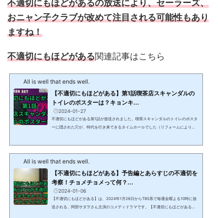
不適切にもほどがあるの放送により、セーラーズ、
おニャン子クラブが改めて注目される可能性もあり
ますね！
不適切にもほどがある
関連記事はこちら
All is well that ends well.
【不適切にもほどがある】第1話喫茶店スキャンダルの
トイレのポスターは？キョンキ...
2024-01-27
不適切にもほどがある第1話が放送されました。喫茶スキャンダルのトイレのポスタ
ーに隠された穴が、時代を行き来できるタイムホールでした（リフォームにより使
えなくなってしまいました）が、そこに貼られたポスターに反応してしまった人も
多いはず。この記事では不適切にもほどがある第1話で小川市郎（阿部サダヲ）が思
わず反応してしまった、喫茶スキャンダルのトイレに貼ってあったポスターについ
All is well that ends well.
て解説します。 【不適切にもほどがある】第1話喫茶スキャンダルのトイレのポス
ターは？令和6年（西暦2024年）のポスタ...
【不適切にもほどがある】予告編とあらすじの不適切を
考察！チョメチョメって何？...
2024-01-06
【不適切にもほどがある】は、2024年1月26日からTBS系で毎週金曜よる10時に放
送される、阿部サダヲさん主演のコメディドラマです。【不適切にもほどがある】
は令和と昭和の衝突と融合を描く、意識低い系タイムスリップコメディ！脚本は宮