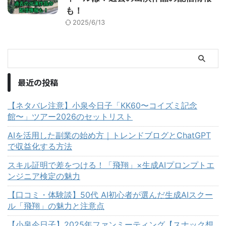
も！
2025/6/13
最近の投稿
【ネタバレ注意】小泉今日子「KK60〜コイズミ記念
館〜」ツアー2026のセットリスト
AIを活用した副業の始め方｜トレンドブログとChatGPT
で収益化する方法
スキル証明で差をつける！「飛翔」×生成AIプロンプトエ
ンジニア検定の魅力
【口コミ・体験談】50代 AI初心者が選んだ生成AIスクー
ル「飛翔」の魅力と注意点
【小泉今日子】2025年ファンミーティング【スナック想