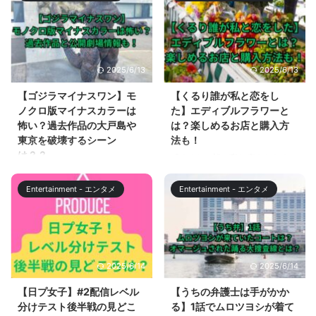
2025/6/13
2025/6/13
【ゴジラマイナスワン】モ
【くるり誰が私と恋をし
ノクロ版マイナスカラーは
た】エディブルフラワーと
怖い？過去作品の大戸島や
は？楽しめるお店と購入方
東京を破壊するシーン
法も！
は？？
『くるり～誰が私と恋をした？
～』9話が、TBS系で2024年6月
ゴジラマイナスワンのモノクロ版
4日に放送されました。 めるるこ
の公開が発表されました。 2023
Entertainment - エンタメ
Entertainment - エンタメ
と生見愛瑠さんが、ゴールデンプ
年12月17日までの45日間で、 観
ライム時間帯の連続ドラマ単独初
客動員数287万人、興行収入44.2
主演の作品ということで話題にな
億円のヒット作となっているゴジ
っているこの作品ですが、9話で
ラマイナスワン。 ゴジラマイナ
は生見愛瑠さんが演じるまことの
スワンで登場するゴジラの迫力は
2025/6/14
2025/6/14
記憶が戻り、どのようなラストシ
凄まじいものがありますが、さら
ーンが待っているのか楽しみで
にモノクロ版、ゴジラマイナスワ
【日プ女子】#2配信レベル
【うちの弁護士は手がかか
す。 また、9話で公太郎がまこと
ン／マイナスカラーが2024年1月
分けテスト後半戦の見どこ
る】1話でムロツヨシが着て
に送るために仕入れたエディブル
12日から全国の劇場で公開されま