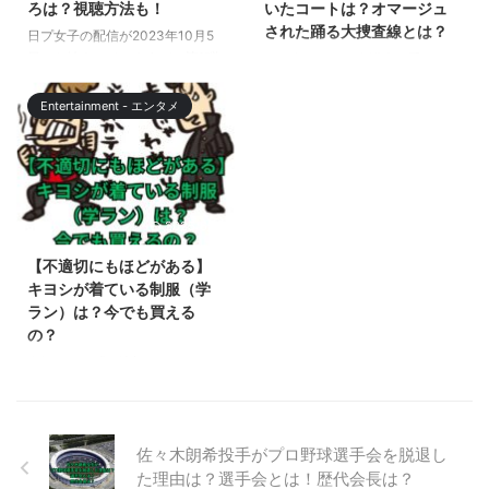
ろは？視聴方法も！
いたコートは？オマージュ
フラワー。少し甘いと言ったまこ
す。 この記事ではゴジラマイナ
された踊る大捜査線とは？
日プ女子の配信が2023年10月5
とに公太郎がキスをするシーンは
スワン／マイナスカラーについて
日から始まっていますが、第2弾
うち弁（うちの弁護士は手がかか
印象に残りましたね。 この記事
怖さの考察と、過去のモノクロ作
（#2）の配信が始まります。
る）1話でムロツヨシさん演じる
では、公太郎がまことのために仕
品、公開劇場についても解説しま
2023/10/12（木）開場20:00 /開
蔵前勉が来ていたコートが話題に
入れたエディブルフラワー ...
す。 【ゴジラマイナスワン】モ
Entertainment - エンタメ
演21:00 この記事では、
なっています。 この番組は毎回
ノクロ版 ...
2023/10/12（木）から配信開始
人気ドラマをオマージュしたシー
される「PRODUCE 101 JAPAN
ンがありますが、第1話では人気
THE GIRLS」の #2！白熱するレ
ドラマ踊る大捜査線をオマージュ
ベル分けテスト後半の見どころに
したシーンがありました。 この
2025/6/13
ついて解説します。 また、まだ
記事では、番組で登場したコー
配信の視聴方法がわからない方に
ト、腕時計について。 また、踊
【不適切にもほどがある】
は、視聴方法もお伝えします。
る大捜査線について解説していき
キヨシが着ている制服（学
【日プ女子】#2配信レベル分け
ます。 【うち弁】1話でムロツ
ラン）は？今でも買える
テスト後半戦の見どころは？ レ
ヨシが着ていたコートは？ うち
の？
ベル分けテスト前半戦の模様は？
弁（うちの弁護士は手がかかる）
人気ドラマ「不適切にもほどがあ
日プ女子 ...
1話でムロツヨシさん演じる蔵前
る」で中学生のキヨシが着ている
勉が着ていたコートは、人気ドラ
学ランが話題になっています。
マ踊 ...
令和の時代では、お目にかかる機
会もほとんどありませんが、昭和
佐々木朗希投手がプロ野球選手会を脱退し
の時代には、こういった変形学生
た理由は？選手会とは！歴代会長は？