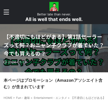
Better late than never.
All is well that ends well.
【不適切にもほどがある】第1話セーラー
ズって何？おニャン子クラブが着ていた？
今でも買えるの？
2024-01-27
本ページはプロモーション（Amazonアソシエイト含
む）が含まれています
HOME
>
Fun - 趣味
>
Entertainment - エンタメ
>
【不適切にもほどがある】