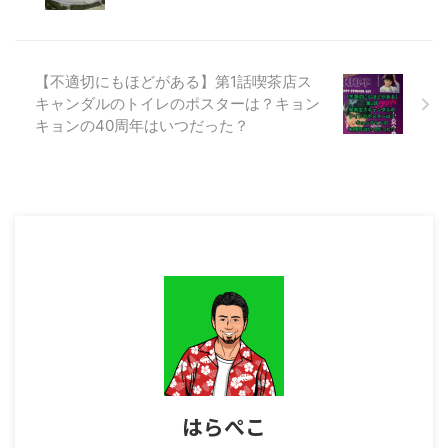
服を着ている学生をよく見かけま
した。 この記事では、「不適切
にもほどがある」で中学生のキヨ
シが着ていた変形学生服について
【不適切にもほどがある】第1話喫茶店ス
解説します。 【不適切にもほど
キャンダルのトイレのポスターは？キョン
がある】キヨシが着ている制服
（学ラン）は？ 人気ドラマ「不
キョンの40周年はいつだった？
適切にもほどがある」で中学生の
キヨシが着ているのは、短ランに
ボンタンの組み合わせです。 短
ランは、一般的に、着丈65cm以
...
はらぺこ