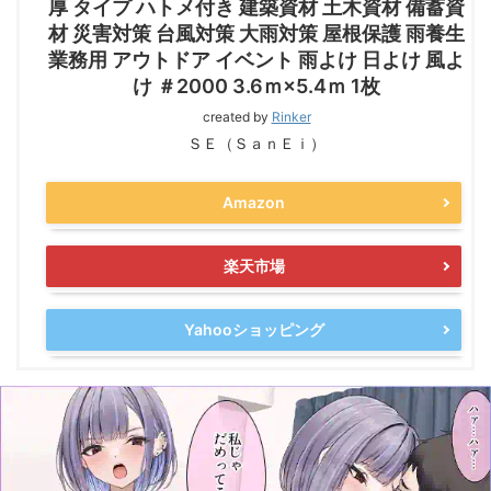
厚 タイプ ハトメ付き 建築資材 土木資材 備蓄資
材 災害対策 台風対策 大雨対策 屋根保護 雨養生
業務用 アウトドア イベント 雨よけ 日よけ 風よ
け ＃2000 3.6ｍ×5.4ｍ 1枚
created by
Rinker
ＳＥ（ＳａｎＥｉ）
Amazon
楽天市場
Yahooショッピング