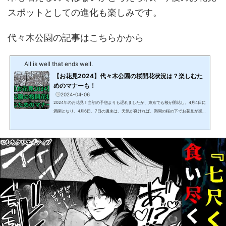
スポットとしての進化も楽しみです。
代々木公園の記事はこちらかから
All is well that ends well.
【お花見2024】代々木公園の桜開花状況は？楽しむた
めのマナーも！
2024-04-06
2024年のお花見！当初の予想よりも遅れましたが、東京でも桜が開花し、4月4日に
満開となり、4月6日、7日の週末は、天気が良ければ、満開の桜の下でお花見が楽
しめそうです。この記事では、東京のお花見スポットである、代々木公園の開花状
況と、お花見を楽しむためのマナーについて、4月5日に代々木公園を訪れた際の情
報とともにお伝えします。 【お花見2024】代々木公園の桜開花状況は？2024年4
月5日の夕方の時点で、代々木公園の桜は満開でした！代々木公園へのアクセス
は？ 代々木公園へのアクセス方法は、東京都内から...