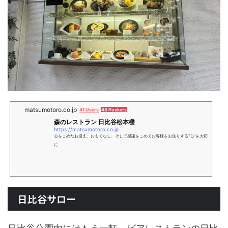
matsumotoro.co.jp
41 Users
48 Pockets
森のレストラン 日比谷松本楼
https://matsumotoro.co.jp
心をこめたお迎え、おもてなし、そして感謝をこめてお客様をお送りする“心”を大切
に
日比谷サロー