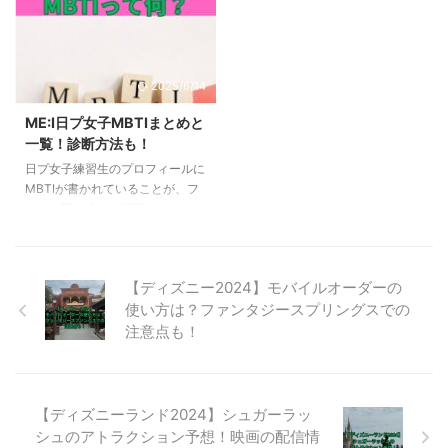
は、2023/10/26（木）から配信
春スペシャルドラマです。 2023
開始された「PRODUCE 101
年の国内外の賞を総ナメにした
JAPAN THE GIRLS」の #4！グ
「ブラッシュアップライフ」のチ
ループバトル後半戦の結果と個人
ームが集結して制作したドラマと
2025/6/14
の順位についてお伝えします。
いうことで、大きな注目を集めて
【日プ女子】#4グループバトル
います。 この記事では、侵入者
ME:I日プ女子MBTIまとめと
の結果は？ グループバトル前半
たちの晩餐について考察するとと
一覧！診断方法も！
戦の結果は？ 日プ女子の配信の
もに、バカリズム作品の配信情報
日プ女子練習生のプロフィールに
中で、グループバトル前半戦は
についても解説していきます。
MBTIが書かれていることが、フ
2023年10月19日に配 ...
【侵入者たちの晩餐】はサスペン
ァンの間で大きな話題となってい
ス？ 侵入者たちの晩餐は、豪邸
ます。では、この「MBTI」とは
侵入サスペンスと紹介されてお
一体何なのでしょうか？どのよう
り、You Tubeの、日 ...
にして自分のタイプを診断できる
【ディズニー2024】モバイルオーダーの
のでしょうか？ この記事では、
使い方は？ファンタジースプリングスでの
MBTIの基本的な概念から、具体
的な診断方法までをわかりやすく
注意点も！
解説いたします。MBTIの背後に
ある理論、それぞれのタイプが持
つ特性や特徴、そして自分自身の
タイプを知るためのステップを紹
【ディズニーランド2024】シュガーラッ
介いたします。記事を読み終える
シュのアトラクション予想！映画の配信情