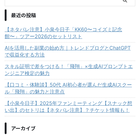
最近の投稿
【ネタバレ注意】小泉今日子「KK60〜コイズミ記念
館〜」ツアー2026のセットリスト
AIを活用した副業の始め方｜トレンドブログとChatGPT
で収益化する方法
スキル証明で差をつける！「飛翔」×生成AIプロンプトエ
ンジニア検定の魅力
【口コミ・体験談】50代 AI初心者が選んだ生成AIスクー
ル「飛翔」の魅力と注意点
【小泉今日子】2025年ファンミーティング【スナック想
い出】のセトリは【ネタバレ注意】？チケット情報も！
アーカイブ