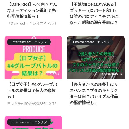
【Dark Idol】って何？どん
【不適切にもほどがある】
なオーディション番組？先
ズッキー（ロバート秋山）
行配信版情報も！
は誰のパロディ？モデルに
なった昭和の深夜番組は？
「Dark Idol」 というアイドルオ
ーディションが発表されました。
不適切にもほどがあるが大好評で
「Dark Idol 」は、アイドルにな
すが、第3話ではロバート秋山さ
りたいけど、夢を諦めざるを得な
んが、昭和の深夜番組の司会者と
Entertainment - エンタメ
Entertainment - エンタメ
かった女性たちに、もう一度チャ
して登場しました。 ”早く寝ナイ
ンスを与えるオーディション番組
トチョメチョメしちゃうぞ”は、
です。 この記事を読めば、
当時の深夜番組を忠実に再現して
「Dark Idol」の概要や見どころ
おり、懐かしさに思わず微笑んで
などが分かります。ぜひチェック
しまいました。 この記事では、
2025/6/14
2025/6/13
してみてください。 【Dark
不適切にもほどがある第3話で、
Idol】って何？どんなオーディシ
ロバート秋山さんが演じていたズ
【日プ女子】#4グループバ
【侵入者たちの晩餐】はサ
ョン番組？ アイドルになりたい
ッキーのモデルは誰なのか？また
トルの結果は？個人の順位
スペンス？ブタのキャラク
けど、夢を諦めざるを得なかった
モデルとなった深夜番組について
も！
ターは何？バカリズム作品
女性たちに、もう一度チャンスを
解説します。 【不適切にもほど
の配信情報も！
日プ女子の配信が2023年10月5
与えるオーディション番組が始ま
がある】ズッキー（ロバート秋
日から始まっていますが、第4弾
侵入者たちの晩餐は、バカリズム
ります。その名も『Dark ...
山）は誰のパロディ？ 不適切に
（#4）が以下の時間に配信され
さんが脚本を手掛け、菊地凛子が
もほどがある第3話で、ロバート
ました。 2023/10/26（木）開場
主演を務める、日本テレビ系で
秋山さんが演じていたズッキーの
Entertainment - エンタメ
20:00 /開演21:00 この記事で
2024年1月3日の夜9時放送の新
...