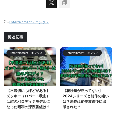
-
Entertainment - エンタメ
関連記事
Entertainment - エンタメ
Entertainment - エンタメ
2025/6/13
2025/6/13
【不適切にもほどがある】
【花咲舞が黙ってない】
ズッキー（ロバート秋山）
2024シリーズと前作の違い
は誰のパロディ？モデルに
は？原作は前作放送後に出
なった昭和の深夜番組は？
版された？
不適切にもほどがあるが大好評で
『花咲舞が黙ってない』の新シリ