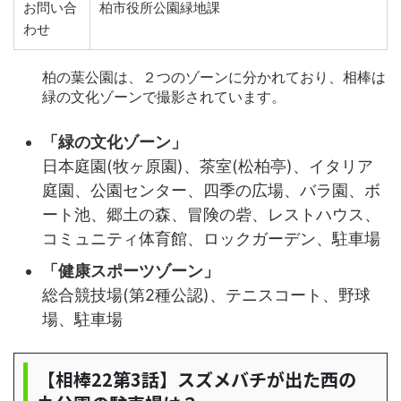
お問い合
柏市役所公園緑地課
わせ
柏の葉公園は、２つのゾーンに分かれており、相棒は
緑の文化ゾーンで撮影されています。
「緑の文化ゾーン」
日本庭園(牧ヶ原園)、茶室(松柏亭)、イタリア
庭園、公園センター、四季の広場、バラ園、ボ
ート池、郷土の森、冒険の砦、レストハウス、
コミュニティ体育館、ロックガーデン、駐車場
「健康スポーツゾーン」
総合競技場(第2種公認)、テニスコート、野球
場、駐車場
【相棒22第3話】スズメバチが出た西の