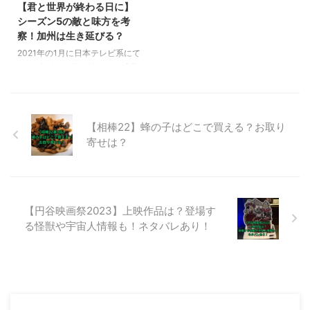
【君と世界が終わる日に】
にテレビ朝日で放送が開始された
がかかる最終話で小ネタとして使
シーズン5の敵と味方を考
新しい連続ドラマです。主演は石
われたカメレオンのネタ元となっ
察！加州は生き延びる？
原さとみさんで、脚本は吉田紀子
たドラマと、配信情報について調
2021年の1月に日本テレビ系にて
さんが手掛けています。このドラ
べました。 また、他にもうちの
シーズン1の放送が始まった【君
マは、「20年の時をかけるサス
弁護士は手がかかるの最終話にネ
と世界が終わる日に】 2024年2
ペンス× ...
タとして使われていたドラマにつ
月9日より【君と世界が終わる日
いても解説します。 【うちの弁
に】Season5が、Huluで独占配
...
信されています。 Season5は、
【相棒22】蜂の子はどこで買える？お取り
2024年1月26日に公開された劇
寄せは？
場版「劇場版 君と世界が終わる
日に FINAL」と同時間軸で描かれ
ています。劇場版では描かれなか
ったユートピアのもう一つの塔を
舞台に、玉城ティナ演じる明日葉
【円谷映画祭2023】上映作品は？登場す
と飯豊まりえ演じる佳奈恵らが最
る怪獣や宇宙人情報も！ネタバレあり！
終決戦に挑みます。 この記事で
は、【君と世界が終わる日に】
Season5における、敵と味 ...