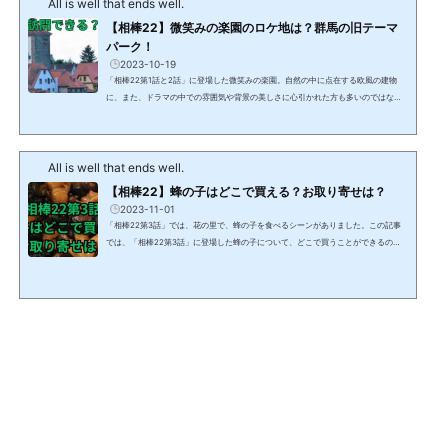
All is well that ends well.
【相棒22】微笑みの楽園のロケ地は？群馬の旧テーマ
パーク！
2023-10-19
「相棒22第1話と2話」に登場した微笑みの楽園。自然の中に点在する欧風の建物
に、また、ドラマの中での雰囲気や背景の美しさに心引かれた方も多いのではない
でしょうか。この記事では、「相棒22第1話と2話」に登場した微笑みの楽園のロケ
地にはどこなのか？また、そこを訪問することができるのかを解説します。 【相棒
22第1話2話】微笑みの楽園のロケ地はどこ？【相棒22第1話2話】微笑みの楽園のロ
All is well that ends well.
ケ地は、群馬県前橋市の林牧場です。林牧場はどんな会社？ 群馬県前橋市の林牧場
についての概要は以下のとおりです。• 養豚...
【相棒22】蜂の子はどこで買える？お取り寄せは？
2023-11-01
「相棒22第3話」では、花の里で、蜂の子を食べるシーンがありました。この記事
では、「相棒22第3話」に登場した蜂の子について、どこで買うことができるの
か？また、お取り寄せができるかも解説します。 【相棒22第3話】蜂の子はどこで
買える？【相棒22第3話】の中で、花の里で女将が蜂の子をおつまみで出すシーン
がありました。蜂の子って何？蜂の子は、主に日本の長野県や岐阜県などの山間部
で食用とされている蜂の幼虫です。他にも、中国の雲南省やアフリカ、南米、オー
ストラリアなどでも食べられていることがあります。蜂...