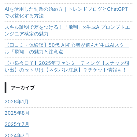
AIを活用した副業の始め方｜トレンドブログとChatGPT
で収益化する方法
スキル証明で差をつける！「飛翔」×生成AIプロンプトエ
ンジニア検定の魅力
【口コミ・体験談】50代 AI初心者が選んだ生成AIスクー
ル「飛翔」の魅力と注意点
【小泉今日子】2025年ファンミーティング【スナック想
い出】のセトリは【ネタバレ注意】？チケット情報も！
アーカイブ
2026年1月
2025年8月
2025年7月
2024年7月