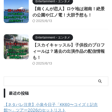
Entertainment - エンタメ
【南くんが恋人】ロケ地は湘南！絶景
の公園や江ノ電！大胆予想も！
2025/6/13
Entertainment - エンタメ
【スカイキャッスル】子供役のプロフ
ィールは？過去の出演作品の配信情報
も！
2025/6/13
最近の投稿
【ネタバレ注意】小泉今日子「KK60〜コイズミ記念
館〜」ツアー2026のセットリスト