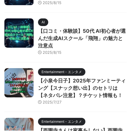
2025/8/15
AI
【口コミ・体験談】50代 AI初心者が選
んだ生成AIスクール「飛翔」の魅力と
注意点
2025/8/15
Entertainment - エンタメ
【小泉今日子】2025年ファンミーティ
ング【スナック想い出】のセトリは
【ネタバレ注意】？チケット情報も！
2025/7/27
Entertainment - エンタメ
【西園寺さんは家事をしない】西園寺