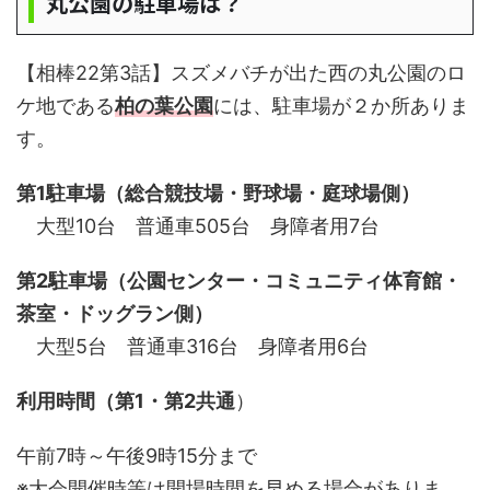
丸公園の駐車場は？
【相棒22第3話】スズメバチが出た西の丸公園のロ
ケ地である
柏の葉公園
には、駐車場が２か所ありま
す。
第1駐車場（総合競技場・野球場・庭球場側）
大型10台 普通車505台 身障者用7台
第2駐車場（公園センター・コミュニティ体育館・
茶室・ドッグラン側）
大型5台 普通車316台 身障者用6台
利用時間（第1・第2共通
）
午前7時～午後9時15分まで
※大会開催時等は開場時間を早める場合がありま