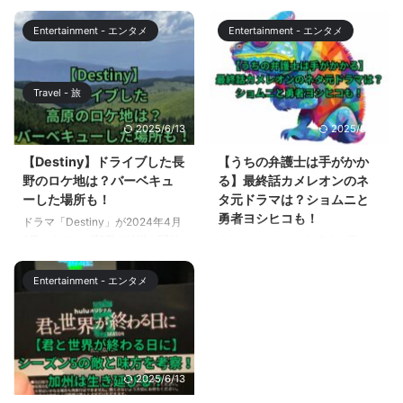
すが、第3話ではロバート秋山さ
ーズが2024年4月13日から放送
んが、昭和の深夜番組の司会者と
されます。 『花咲舞が黙ってな
Entertainment - エンタメ
Entertainment - エンタメ
して登場しました。 ”早く寝ナイ
い』は、2014年、2015年に放送
トチョメチョメしちゃうぞ”は、
された人気ドラマですが、9年後
当時の深夜番組を忠実に再現して
の2024年に放送される新シリー
Travel - 旅
おり、懐かしさに思わず微笑んで
ズは何が違うのでしょうか？ こ
しまいました。 この記事では、
の記事を読めば、ドラマの新旧の
2025/6/13
2025/6/13
不適切にもほどがある第3話で、
違いが明確になり、新シリーズへ
ロバート秋山さんが演じていたズ
の理解が一層深まることでしょ
【Destiny】ドライブした長
【うちの弁護士は手がかか
ッキーのモデルは誰なのか？また
う。さらに、原作とドラマの関係
野のロケ地は？バーベキュ
る】最終話カメレオンのネ
モデルとなった深夜番組について
性についても理解が深まり、次の
ーした場所も！
タ元ドラマは？ショムニと
解説します。 【不適切にもほど
エピソードへの期待感が高まるこ
勇者ヨシヒコも！
ドラマ「Destiny」が2024年4月
がある】ズッキー（ロバート秋
とでしょう。 【花咲舞が黙って
9日からテレビ朝日で放送が開始
人気ドラマうちの弁護士は手がか
山）は誰のパロディ？ 不適切に
ない】2024シリーズと前作の違
されました。 第1話では、信濃大
かるの最終話が放送されました。
もほどがある第3話で、ロバート
いは？ 『花咲舞が黙ってない』
学に通う5人が絶景の高原をドラ
このドラマは、過去の人気テレビ
秋山さんが演じていたズッキーの
の2024年版と2 ...
Entertainment - エンタメ
イブするシーンが印象に残りまし
番組の小ネタが随所に盛り込まれ
...
たね。 この記事では、5人がドラ
ていることでも話題になりまし
イブした高原と、バーベキューを
た。 第1話では人気ドラマ踊る大
楽しんだ場所について解説しま
捜査線がネタ元となったシーンが
す。 【Destiny】ドライブした長
ありましたが、最終話でもそんな
2025/6/13
野のロケ地は？ ドラマ
シーンがいくつかありました。
「Destiny」は、2024年4月9日
この記事では、うちの弁護士は手