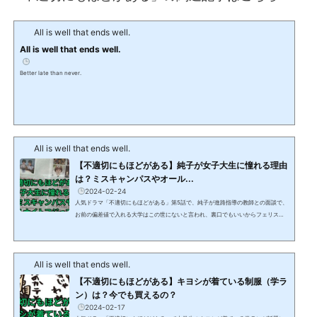
All is well that ends well.
All is well that ends well.
Better late than never.
All is well that ends well.
【不適切にもほどがある】純子が女子大生に憧れる理由
は？ミスキャンパスやオール...
2024-02-24
人気ドラマ「不適切にもほどがある」第5話で、純子が進路指導の教師との面談で、
お前の偏差値で入れる大学はこの世にないと言われ、裏口でもいいからフェリスに
入りたいという不適切な発言がありました。この記事では、「不適切にもほどがあ
る」第5話で純子が大学に入りたい理由として、進路指導の教師に話していた、大学
行かなきゃ、ミスキャンパスにもなれねぇし、オールナイトフジにも出れねぇしと
All is well that ends well.
いう発言について解説します。 【不適切にもほどがある】純子が女子大生に憧れる
理由は？「不適切にもほどがある」の昭和の時...
【不適切にもほどがある】キヨシが着ている制服（学ラ
ン）は？今でも買えるの？
2024-02-17