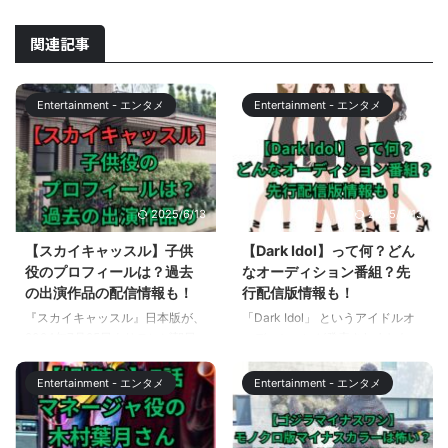
関連記事
Entertainment - エンタメ
Entertainment - エンタメ
2025/6/13
2025/6/13
【スカイキャッスル】子供
【Dark Idol】って何？どん
役のプロフィールは？過去
なオーディション番組？先
の出演作品の配信情報も！
行配信版情報も！
『スカイキャッスル』日本版が、
「Dark Idol」 というアイドルオ
2024年7月25日よりテレビ朝日
ーディションが発表されました。
系で木曜よる9時から放送されま
「Dark Idol 」は、アイドルにな
す。 韓国版「SKYキャッスル」
りたいけど、夢を諦めざるを得な
Entertainment - エンタメ
Entertainment - エンタメ
は、その視聴率が最高23.8％に達
かった女性たちに、もう一度チャ
し、ケーブルテレビドラマとして
ンスを与えるオーディション番組
歴代最高視聴率を記録しました。
です。 この記事を読めば、