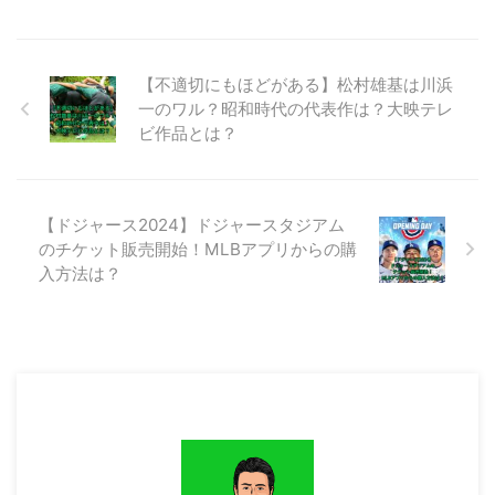
怖さの考察と、過去のモノクロ作
と世界が終わる日に】 2024年2
棒シーズン22 ...
品、公開劇場についても解説しま
月9日より【君と世界が終わる日
す。 【ゴジラマイナスワン】モ
に】Season5が、Huluで独占配
ノクロ版 ...
【不適切にもほどがある】松村雄基は川浜
信されています。 Season5は、
一のワル？昭和時代の代表作は？大映テレ
2024年1月26日に公開された劇
場版「劇場版 君と世界が終わる
ビ作品とは？
日に FINAL」と同時間軸で描かれ
ています。劇場版では描かれなか
ったユートピアのもう一つの塔を
舞台に、玉城ティナ演じる明日葉
【ドジャース2024】ドジャースタジアム
と飯豊まりえ演じる佳奈恵らが最
のチケット販売開始！MLBアプリからの購
終決戦に挑みます。 この記事で
入方法は？
は、【君と世界が終わる日に】
Season5における、敵と味 ...