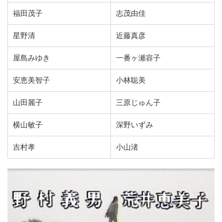
福田茂子
志茂由佳
星野清
近藤真彦
屋島みゆき
一番ヶ瀬容子
安恵美智子
小林聡美
山田麗子
三原じゅん子
横山敏子
深野いずみ
吉村孝
小山渚