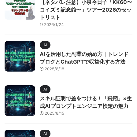
【ネタバレ注意】小泉今日子「KK60〜
コイズミ記念館〜」ツアー2026のセッ
トリスト
2026/1/24
AI
AIを活用した副業の始め方｜トレンド
ブログとChatGPTで収益化する方法
2025/8/18
AI
スキル証明で差をつける！「飛翔」×生
成AIプロンプトエンジニア検定の魅力
2025/8/15
AI