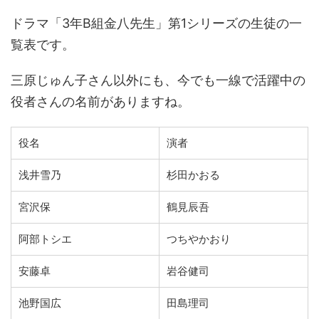
ドラマ「3年B組金八先生」第1シリーズの生徒の一
覧表です。
三原じゅん子さん以外にも、今でも一線で活躍中の
役者さんの名前がありますね。
役名
演者
浅井雪乃
杉田かおる
宮沢保
鶴見辰吾
阿部トシエ
つちやかおり
安藤卓
岩谷健司
池野国広
田島理司