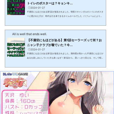
トイレのポスターは？キョンキ...
2024-01-27
不適切にもほどがある第1話が放送されました。喫茶スキャンダルのトイレのポスタ
ーに隠された穴が、時代を行き来できるタイムホールでした（リフォームにより使
えなくなってしまいました）が、そこに貼られたポスターに反応してしまった人も
多いはず。この記事では不適切にもほどがある第1話で小川市郎（阿部サダヲ）が思
わず反応してしまった、喫茶スキャンダルのトイレに貼ってあったポスターについ
All is well that ends well.
て解説します。 【不適切にもほどがある】第1話喫茶スキャンダルのトイレのポス
ターは？令和6年（西暦2024年）のポスタ...
【不適切にもほどがある】第1話セーラーズって何？お
ニャン子クラブが着ていた？今...
2024-01-27
不適切にもほどがある第1話が放送されました。期待度が高かった不適切にもほどが
あるを楽しみにしていた方も多いはず！第1話から、思いっきり笑える、そして昭和
世代にはとても懐かしい話題やグッズの連続でした。この記事では不適切にもほど
がある第1話で小川市郎（阿部サダヲ）が娘の純子（河合優実）にプレゼント（実際
には錦糸町で買った偽物）したセーラーズについて、また、当時、セーラーズを着
用していたおニャン子クラブの映像を見る方法についても解説します。 【不適切に
もほどがある】第1話セーラーズって何？セーラ...