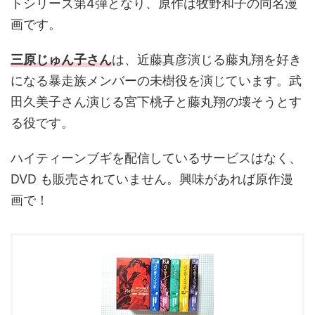
トシリーズ第4弾となり、原作は牧野和子の同名漫
画です。
三原じゅん子さん
は、近藤真彦演じる藤丸翔を好き
になる暴走族メンバーの未樹役を演じています。武
田久美子さん演じる宮下桃子と藤丸翔の壊そうとす
る役です。
ハイティーンブギを配信しているサービスはなく、
DVD も販売されていません。興味があれば原作漫
画で！