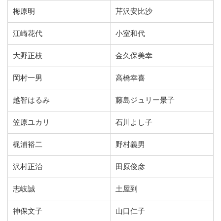
梅原明
芹沢安比沙
江崎花代
小室和代
大野正枝
金久保美幸
岡村一男
高橋幸喜
越智はるみ
藤島ジュリー景子
笠原ユカリ
石川よし子
梶浦裕二
野村義男
沢村正治
田原俊彦
志岐誠
土屋到
神保文子
山口仁子