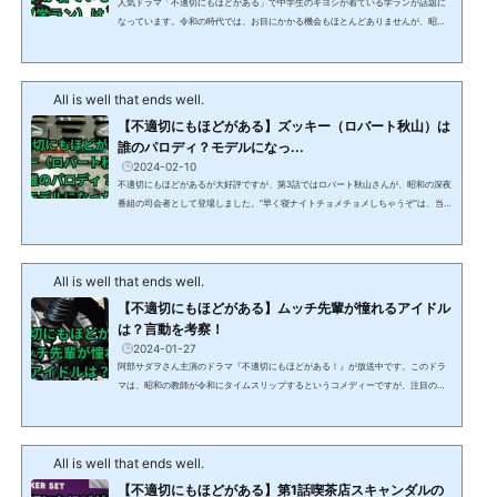
人気ドラマ「不適切にもほどがある」で中学生のキヨシが着ている学ランが話題に
なっています。令和の時代では、お目にかかる機会もほとんどありませんが、昭和
の時代には、こういった変形学生服を着ている学生をよく見かけました。この記事
では、「不適切にもほどがある」で中学生のキヨシが着ていた変形学生服について
解説します。 【不適切にもほどがある】キヨシが着ている制服（学ラン）は？人気
All is well that ends well.
ドラマ「不適切にもほどがある」で中学生のキヨシが着ているのは、短ランにボン
タンの組み合わせです。短ランは、一般的に、着...
【不適切にもほどがある】ズッキー（ロバート秋山）は
誰のパロディ？モデルになっ...
2024-02-10
不適切にもほどがあるが大好評ですが、第3話ではロバート秋山さんが、昭和の深夜
番組の司会者として登場しました。”早く寝ナイトチョメチョメしちゃうぞ”は、当時
の深夜番組を忠実に再現しており、懐かしさに思わず微笑んでしまいました。この
記事では、不適切にもほどがある第3話で、ロバート秋山さんが演じていたズッキー
のモデルは誰なのか？またモデルとなった深夜番組について解説します。 【不適切
All is well that ends well.
にもほどがある】ズッキー（ロバート秋山）は誰のパロディ？不適切にもほどがあ
る第3話で、ロバート秋山さんが演じていたズ...
【不適切にもほどがある】ムッチ先輩が憧れるアイドル
は？言動を考察！
2024-01-27
阿部サダヲさん主演のドラマ『不適切にもほどがある！』が放送中です。このドラ
マは、昭和の教師が令和にタイムスリップするというコメディーですが、注目のキ
ャラクターがいます。それは、磯村勇斗さん演じるムッチ先輩です。ムッチ先輩
は、昭和のとあるアイドルに心酔するあまり、その身なりや言動を完コピする男で
す。しかし、そのアイドルとは一体誰なのでしょうか？ムッチ先輩のファッション
All is well that ends well.
やセリフから、その元ネタを探ってみました。この記事を読めば、『不適切にもほ
どがある！』のムッチ先輩のアイドル愛がより深く理解でき...
【不適切にもほどがある】第1話喫茶店スキャンダルの