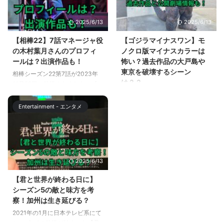
韓国版「SKYキャッスル」では、
「Dark Idol」の概要や見どころ
子供役にも注目が集まりました
などが分かります。ぜひチェック
2025/6/13
2025/6/13
が、日本版『スカイキャッスル』
してみてください。 【Dark
の子供役が6月29日に発表されま
Idol】って何？どんなオーディシ
【相棒22】7話マネージャ役
【ゴジラマイナスワン】モ
した。 この記事では、『スカイ
ョン番組？ アイドルになりたい
の木村葉月さんのプロフィ
ノクロ版マイナスカラーは
キャッスル』日本版に子供役とし
けど、夢を諦めざるを得なかった
ールは？出演作品も！
怖い？過去作品の大戸島や
て出演する若手キャストのプロフ
女性たちに、もう一度チャンスを
東京を破壊するシーン
相棒シーズン22第7話が2023年
ィールと、過去の出演作品の配信
与えるオーディション番組が始ま
は？？
11月28日に放送されました。 金
情報をお伝えします。 【スカイ
ります。その名も『Dark ...
子昇さん演じる『ディープクル
ゴジラマイナスワンのモノクロ版
キャッスル】子供 ...
ー』のボーカル・矢崎のマネージ
の公開が発表されました。 2023
Entertainment - エンタメ
ャ役で出演していた木村菜月さ
年12月17日までの45日間で、 観
ん。 矢崎の聴覚の異常を知らな
客動員数287万人、興行収入44.2
かったために、誤解があって犯人
億円のヒット作となっているゴジ
になってしまったのですが、矢崎
ラマイナスワン。 ゴジラマイナ
が誕生日のケーキを注文していた
スワンで登場するゴジラの迫力は
2025/6/13
ことを右京さんから告げられ。
凄まじいものがありますが、さら
感情が揺れ動く役を見事に演じて
にモノクロ版、ゴジラマイナスワ
【君と世界が終わる日に】
いましたね。 この記事では、木
ン／マイナスカラーが2024年1月
シーズン5の敵と味方を考
村菜月さんのプロフィールと出演
12日から全国の劇場で公開されま
察！加州は生き延びる？
作品についてお伝えします。
す。 この記事ではゴジラマイナ
2021年の1月に日本テレビ系にて
【相棒22】マネージャ役の木村
スワン／マイナスカラーについて
シーズン1の放送が始まった【君
葉月さんのプロフィールは？ 相