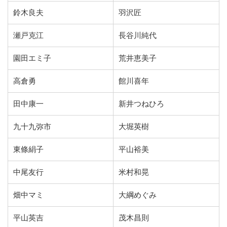
鈴木良夫
羽沢匠
瀬戸克江
長谷川純代
園田エミ子
荒井恵美子
高倉勇
館川喜年
田中康一
新井つねひろ
九十九弥市
大堀英樹
東條絹子
平山裕美
中尾友行
米村和晃
畑中マミ
大綱めぐみ
平山英吉
茂木昌則