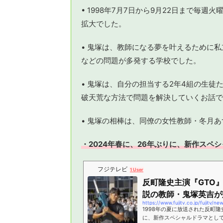
• 1998年7月7日から9月22日まで毎
拡大でした。
• 鬼塚は、教師になる夢を叶えるために
などの問題が多発する学校でした。
• 鬼塚は、自分の担当する2年4組の生
破天荒な方法で問題を解決していくお話で
• 鬼塚の相棒は、同僚の女性教師・冬月
・2024年春に、26年ぶりに、新作スペ
フジテレビ
1 User
反町隆史主演『GTO
説の教師・鬼塚英吉が帰っ
https://www.fujitv.co.jp/fujitv/n
1998年の夏に放送された反町隆
に、新作スペシャルドラマとして復