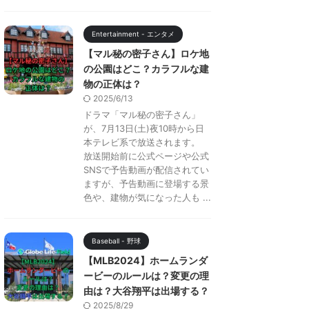
Entertainment - エンタメ
【マル秘の密子さん】ロケ地
の公園はどこ？カラフルな建
物の正体は？
2025/6/13
ドラマ「マル秘の密子さん」
が、7月13日(土)夜10時から日
本テレビ系で放送されます。
放送開始前に公式ページや公式
SNSで予告動画が配信されてい
ますが、予告動画に登場する景
色や、建物が気になった人も ...
Baseball - 野球
【MLB2024】ホームランダ
ービーのルールは？変更の理
由は？大谷翔平は出場する？
2025/8/29