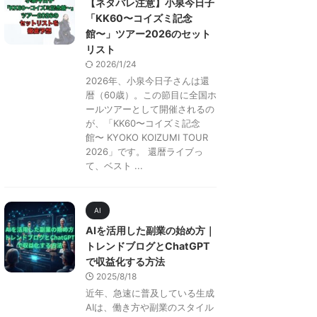
【ネタバレ注意】小泉今日子
「KK60〜コイズミ記念
館〜」ツアー2026のセット
リスト
2026/1/24
2026年、小泉今日子さんは還
暦（60歳）。この節目に全国ホ
ールツアーとして開催されるの
が、「KK60〜コイズミ記念
館〜 KYOKO KOIZUMI TOUR
2026」です。 還暦ライブっ
て、ベスト ...
AI
AIを活用した副業の始め方｜
トレンドブログとChatGPT
で収益化する方法
2025/8/18
近年、急速に普及している生成
AIは、働き方や副業のスタイル