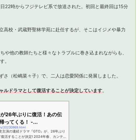
週火曜日22時からフジテレビ系で放送された。初回と最終回は15分
私立高校・武蔵野聖林学苑に赴任するが、そこはイジメや暴力
徒たちや他の教師たちと様々なトラブルに巻き込まれながらも、
す。
あずさ（松嶋菜々子）で、二人は恋愛関係に発展しました。
シャルドラマとして復活することが決定しています
。
』が26年ぶりに復活！あの伝
てくる！ -...
ews/20230969.html
史主演の連続ドラマ『GTO』が、26年ぶり
活することが決定! 2024年春、カンテ