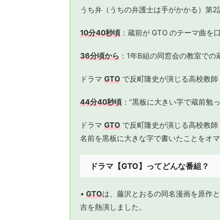
うち弁（うちの弁護士は手がかかる）第2
10分40秒頃
：蔵前が GTO のテーマ曲を
36分頃から
：1年B組の同窓会の教室での
ドラマ
GTO
で反町隆史が演じる高校教師
44分40秒頃
：”黒板に大きい字で蔵前勉っ
ドラマ
GTO
で反町隆史が演じる高校教師
名前を黒板に大きな字で書いたことをオマ
ドラマ【GTO】ってどんな番組？
•
GTO
は、藤沢とおるの同名漫画を原作と
吉を熱演しました。