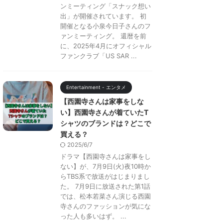
ンミーティング「スナック想い
出」が開催されています。 初
開催となる小泉今日子さんのフ
ァンミーティング。 還暦を前
に、2025年4月にオフィシャル
ファンクラブ「US SAR ...
Entertainment - エンタメ
【西園寺さんは家事をしな
い】西園寺さんが着ていたT
シャツのブランドは？どこで
買える？
2025/6/7
ドラマ【西園寺さんは家事をし
ない】が、7月9日(火)夜10時か
らTBS系で放送がはじまりまし
た。 7月9日に放送された第1話
では、松本若菜さん演じる西園
寺さんのファッションが気にな
った人も多いはず。 ...