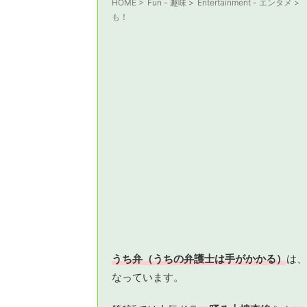
HOME
>
Fun - 趣味
>
Entertainment - エンタメ
>
も！
うち弁（うちの弁護士は手がかかる）
は、
なっています。