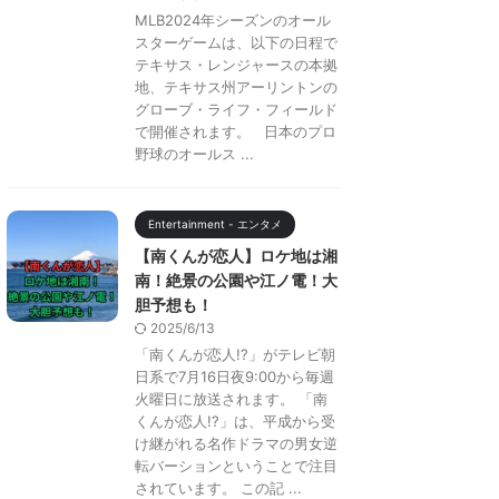
MLB2024年シーズンのオール
スターゲームは、以下の日程で
テキサス・レンジャースの本拠
地、テキサス州アーリントンの
グローブ・ライフ・フィールド
で開催されます。 日本のプロ
野球のオールス ...
Entertainment - エンタメ
【南くんが恋人】ロケ地は湘
南！絶景の公園や江ノ電！大
胆予想も！
2025/6/13
「南くんが恋人!?」がテレビ朝
日系で7月16日夜9:00から毎週
火曜日に放送されます。 「南
くんが恋人!?」は、平成から受
け継がれる名作ドラマの男女逆
転バーションということで注目
されています。 この記 ...