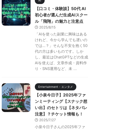
AI
【口コミ・体験談】50代 AI
初心者が選んだ生成AIスクー
ル「飛翔」の魅力と注意点
2025/8/15
「AIを使った副業に興味はある
けれど、今から学んでも遅いの
では…？」そんな不安を抱く50
代の方は多いものです。しか
し、最近はChatGPTなどの生成
AIを使えば、文章作成・資料作
り・SNS運用など、未 ...
Entertainment - エンタメ
【小泉今日子】2025年ファ
ンミーティング【スナック想
い出】のセトリは【ネタバレ
注意】？チケット情報も！
2025/7/27
小泉今日子さんの2025年ファ