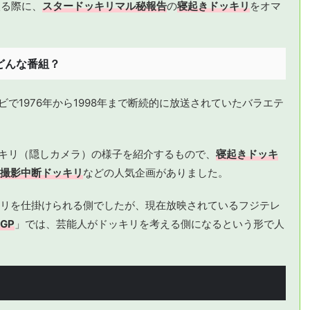
入る際に、
スタードッキリマル秘報告
の
寝起きドッキリ
をオマ
どんな番組？
ビで1976年から1998年まで断続的に放送されていたバラエテ
ッキリ（隠しカメラ）の様子を紹介するもので、
寝起きドッキ
撮影中断ドッキリ
などの人気企画がありました。
リを仕掛けられる側でしたが、現在放映されているフジテレ
GP
」では、芸能人がドッキリを考える側になるという形で人