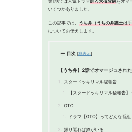
第1話では人気ドラマ
踊る大捜査線
をオマ
いくつかありました。
この記事では、
うち弁（うちの弁護士は手
についてお伝えします。
目次
[
非表示
]
【うち弁】2話でオマージュされ
スタードッキリマル秘報告
【スタードッキリマル秘報告】
GTO
ドラマ【GTO】ってどんな番組
振り返れば奴がいる