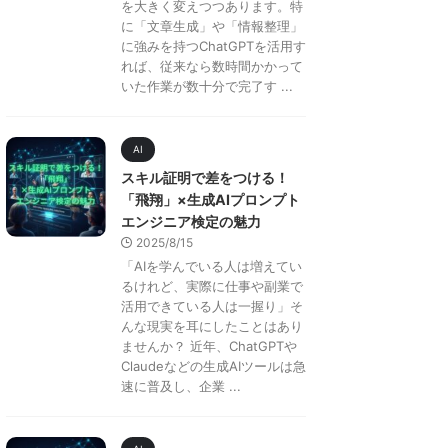
を大きく変えつつあります。特
に「文章生成」や「情報整理」
に強みを持つChatGPTを活用す
れば、従来なら数時間かかって
いた作業が数十分で完了す ...
AI
スキル証明で差をつける！
「飛翔」×生成AIプロンプト
エンジニア検定の魅力
2025/8/15
「AIを学んでいる人は増えてい
るけれど、実際に仕事や副業で
活用できている人は一握り」そ
んな現実を耳にしたことはあり
ませんか？ 近年、ChatGPTや
Claudeなどの生成AIツールは急
速に普及し、企業 ...