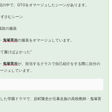
話の中で、GTOをオマージュしたシーンがあります。
口ずさむシーン
蔵前の服装
・
鬼塚英吉
の服装をオマージュしています。
て書けばよかった”
・
鬼塚英吉
が、担当するクラスで自己紹介をする際に自分の
ージュしています。
した学園ドラマで、反町隆史が元暴走族の高校教師・鬼塚英