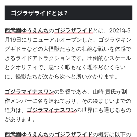
ゴジラザライドとは？
西武園ゆうえんち
の
ゴジラザライド
とは、2021年5
月19日にリニューアルオープンした、ゴジラやキン
グギドラなどの大怪獣たちとの壮絶な戦いを体感で
きるライドアトラクションです。圧倒的なスケール
とクオリティで、息つく暇もなく理不尽なくらい
に、怪獣たちが次から次へと襲いかかります。
ゴジラマイナスワン
の監督である、山崎 貴氏が制
作メンバーに名を連ねており、その凄まじいまでの
迫力は、
ゴジラマイナスワン
の世界にも通じるもの
があります。
西武園ゆうえんち
の
ゴジラザライド
の概要は以下の