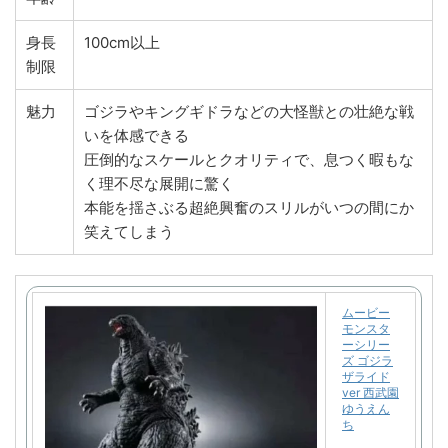
身長
100cm以上
制限
魅力
ゴジラやキングギドラなどの大怪獣との壮絶な戦
いを体感できる
圧倒的なスケールとクオリティで、息つく暇もな
く理不尽な展開に驚く
本能を揺さぶる超絶興奮のスリルがいつの間にか
笑えてしまう
ムービー
モンスタ
ーシリー
ズ ゴジラ
ザライド
ver 西武園
ゆうえん
ち