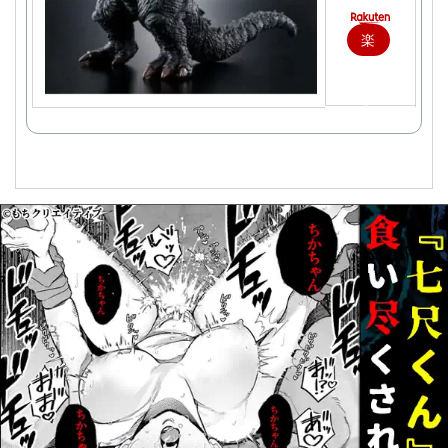
楽
天
で
購
入