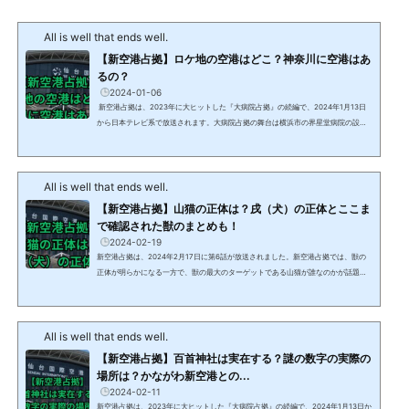
All is well that ends well.
【新空港占拠】ロケ地の空港はどこ？神奈川に空港はあ
るの？
2024-01-06
新空港占拠は、2023年に大ヒットした『大病院占拠』の続編で、2024年1月13日
から日本テレビ系で放送されます。大病院占拠の舞台は横浜市の界星堂病院の設定
でしたが、新空港占拠の舞台は神奈川県初の国際空港『かながわ新空港』と発表さ
れています。この記事では、新空港占拠のロケ地となっている空港について、また
神奈川県に空港はあるのかについて解説します。 【新空港占拠】ロケ地の空港はど
All is well that ends well.
こ？ドラマ新空港占拠のロケ地は、仙台空港です。2024年1月6日に解禁された本編
映像の外観と、せんだい・宮城フィルムコミッ...
【新空港占拠】山猫の正体は？戌（犬）の正体とここま
で確認された獣のまとめも！
2024-02-19
新空港占拠は、2024年2月17日に第6話が放送されました。新空港占拠では、獣の
正体が明らかになる一方で、獣の最大のターゲットである山猫が誰なのかが話題に
なっています。この記事では、新空港占拠の山猫の正体は誰なのか、さまざまな意
見が出ている中から考察します。また、ここまで明らかになっている獣と、明らか
になっていない戌の正体についても考察します。 【新空港占拠】山猫の正体を考
All is well that ends well.
察！新空港占拠は、2024年2月17日に第6話が放送されましたが、山猫の正体につ
いて、さまざまな憶測が流れています。山猫の正体につ...
【新空港占拠】百首神社は実在する？謎の数字の実際の
場所は？かながわ新空港との...
2024-02-11
新空港占拠は、2023年に大ヒットした『大病院占拠』の続編で、2024年1月13日か