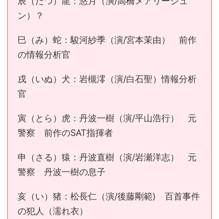
辰（たつ）龍：悠月（演/高橋メアリージュ
ン）？
巳（み）蛇：駿河紗季（演/宮本茉由） 前作
の情報分析官
戌（いぬ）犬：岩槻澪（演/白石聖）情報分析
官
寅（とら）虎：丹波一樹（演/平山浩行） 元
警察 前作のSAT指揮者
申（さる）猿：丹波直樹（演/岩瀬洋志） 元
警察 丹波一樹の息子
亥（い）猪：松長仁（演/後藤剛範) 百首事件
の犯人（濡れ衣）