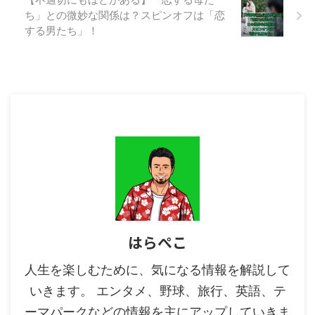
ほどがある第6話で、令和のクイ
ち」との微妙な関係は？スピンオフは「恋
ズ番組の回答者として出演した松
する男たち」！
村雄基さんの昭和時代の代表作と
現在の活躍について解説します。
【不適切にもほどがある】松村雄
基は川浜一のワル？ 不適切にも
ほ ...
はらぺこ
人生を楽しむために、気になる情報を解説して
いきます。 エンタメ、野球、旅行、英語、テ
ーマパークなどの情報を主にアップしていきま