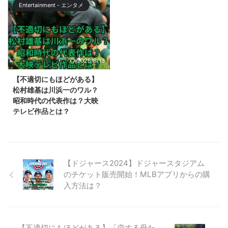
ックペアン」は、最終話の視聴率
立を発表しました。 社名が4月11
り、You Tubeの、日 ...
トの購入情報 ...
Entertainment - エンタメ
が18.6%に達し、続編を期待する
日に発表され、新会社の所在地が
声が高まっていました。 続編
恵比寿ガーデンプレイスであるこ
『ブラックペアン2』は、前作か
とがわかりました。 この記事で
ら続投するキャストに加え、新た
は、嵐の新会社が入居する恵比寿
に登場する豪華な新キャストにも
ガーデンプレイスについて解説し
2025/6/13
注目が集まっています。 また、
ます。 【株式会社嵐】恵比寿ガ
前作で人気だった趣里さんが演じ
ーデンプレイスはどんなところ？
【不適切にもほどがある】
た看護師の猫田（猫ちゃん）が登
嵐が設立した新会社について、正
松村雄基は川浜一のワル？
場するのかも気になるところで
式に社名が発表されました。 社
昭和時代の代表作は？大映
す。 この記事では、『ブラック
名は、株式会社嵐です。 会社所
テレビ作品とは？
ペアン2』に、趣里さんが演じた
在地である恵比寿ガーデンプレイ
不適切にもほどがあるが大好評で
看護師の猫田（猫ちゃん）が登場
スはどのようなところなのでしょ
すが、第6話では松村雄基さん
するのか、また新たに登 ...
う？ 恵比寿ガーデンプレイスへ
が、本人役で令和のクイズ番組の
のアクセスは？ 恵比 ...
回答者として出演しました。 不
【ドジャース2024】ドジャースタジアム
適切にもほどがある第6話の中で
のチケット販売開始！MLBアプリからの購
は、昭和時代の純子にが、憧れの
入方法は？
川浜一のワル、松村雄基を錦糸町
で発見という設定がありました
が、川浜一のワルの元ネタはどの
作品なのか気になった方も多いは
ず。 この記事では、不適切にも
【不適切にもほどがある】「恋する母た