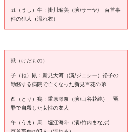
丑（うし）牛：掛川瑠美（演/サーヤ) 百首事
件の犯人（濡れ衣）
獣（けだもの）
子（ね）鼠：新見大河（演/ジェシー）裕子の
勤務する病院で亡くなった新見百花の弟
酉（とり）鶏：重原瀬奈（演/山谷花純） 冤
罪で自殺した女性の友人
午（うま）馬：堀江海斗（演/竹内まなぶ)
百首事件の犯人（濡れ衣）