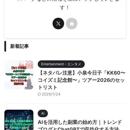
す！
新着記事
Entertainment - エンタメ
【ネタバレ注意】小泉今日子「KK60〜
コイズミ記念館〜」ツアー2026のセッ
トリスト
2026/1/24
AI
AIを活用した副業の始め方｜トレンド
ブログとChatGPTで収益化する方法