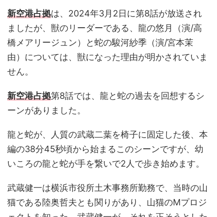
新空港占拠
は、2024年3月2日に第8話が放送され
ましたが、獣のリーダーである、龍の悠月（演/高
橋メアリージュン）と蛇の駿河紗季（演/宮本茉
由）については、獣になった理由が明かされていま
せん。
新空港占拠
第8話では、龍と蛇の過去を回想するシ
ーンがありました。
龍と蛇が、人質の武蔵二葉を椅子に固定した後、本
編の38分45秒頃から始まるこのシーンですが、幼
いころの龍と蛇が手を繋いで2人で歩き始めます。
武蔵健一は横浜市役所土木事務所勤務で、当時の山
猫である陸奥哲夫とも関りがあり、山猫のMプロジ
ェクトを知った、武蔵健一が、それを正そうとした