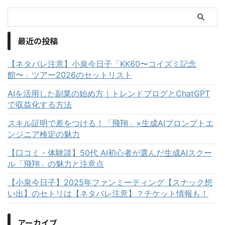
最近の投稿
【ネタバレ注意】小泉今日子「KK60〜コイズミ記念
館〜」ツアー2026のセットリスト
AIを活用した副業の始め方｜トレンドブログとChatGPT
で収益化する方法
スキル証明で差をつける！「飛翔」×生成AIプロンプトエ
ンジニア検定の魅力
【口コミ・体験談】50代 AI初心者が選んだ生成AIスクー
ル「飛翔」の魅力と注意点
【小泉今日子】2025年ファンミーティング【スナック想
い出】のセトリは【ネタバレ注意】？チケット情報も！
アーカイブ