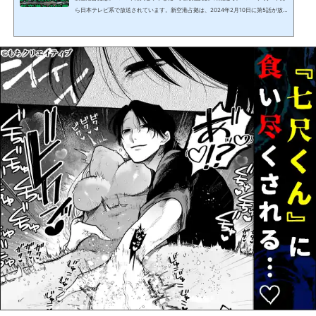
ら日本テレビ系で放送されています。新空港占拠は、2024年2月10日に第5話が放
送されましたが、大病院占拠の鬼以上に過激な獣に、毎回ハラハラさせられます
ね。この記事では、新空港占拠第5話で登場し、次回以降の物語の中でカギを握りそ
うな百首神社について、実際に存在するのか？また、ドラマの中での、かながわ新
空港との位置関係について解説します。 【新空港占拠】百首神社は実在する？新空
港占拠第5話で、10年前に起きた百首事件の現場として...