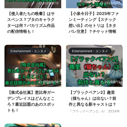
2025/6/13
2025/7/27
【侵入者たちの晩餐】はサ
【小泉今日子】2025年ファ
スペンス？ブタのキャラク
ンミーティング【スナック
ターは何？バカリズム作品
想い出】のセトリは【ネタ
の配信情報も！
バレ注意】？チケット情報
も！
侵入者たちの晩餐は、バカリズム
さんが脚本を手掛け、菊地凛子が
小泉今日子さんの2025年ファン
主演を務める、日本テレビ系で
ミーティング「スナック想い出」
Entertainment - エンタメ
Entertainment - エンタメ
2024年1月3日の夜9時放送の新
が開催されています。 初開催と
春スペシャルドラマです。 2023
なる小泉今日子さんのファンミー
年の国内外の賞を総ナメにした
ティング。 還暦を前に、2025年
「ブラッシュアップライフ」のチ
4月にオフィシャルファンクラブ
ームが集結して制作したドラマと
「US SARITE」を発足。初めて
2025/6/13
2025/6/13
いうことで、大きな注目を集めて
開催されるファンミーティングは
います。 この記事では、侵入者
7月26日のZepp DiverCity公演か
【株式会社嵐】恵比寿ガー
【ブラックペアン2】趣里
たちの晩餐について考察するとと
らスタートし、8月23日まで全国
デンプレイスはどんなとこ
（猫ちゃん）は出ない？前
もに、バカリズム作品の配信情報
5都市のZeppで開催されます。
ろ？最近話題のあのスポッ
作と異なる新キャストは？
についても解説していきます。
この記事では、7月26日のZepp
トも！
『ブラックペアン2』が、2024年
【侵入者たちの晩餐】はサスペン
DiverCityでの 2公演（追加公演
7月7日よりTBS系で日曜よる9時
2024年4月10日に今年でデビュ
ス？ 侵入者たちの晩餐は、豪邸
と本公演）の情報をお伝えしま
から放送されます。 前作「ブラ
ー25周年を迎える嵐が新会社設
侵入サスペンスと紹介されてお
す。 また、今後の公演のチケッ