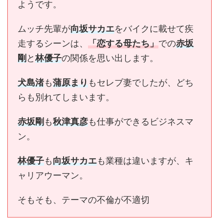
ようです。
ムッチ先輩が
向坂サカエ
をバイクに載せて疾
走するシーンは、
「恋する母たち」
での
赤坂
剛
と
林優子
の関係を思い出します。
犬島渚
も
蒲原まり
もセレブ妻でしたが、どち
らも別れてしまいます。
赤坂剛
も
秋津真彦
も仕事ができるビジネスマ
ン。
林優子
も
向坂サカエ
も業種は違いますが、キ
ャリアウーマン。
そもそも、テーマの不倫が不適切