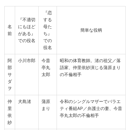
『恋
『不適切
する
名
にもほど
母た
簡単な役柄
前
がある』
ち』
での役名
での
役名
阿
小川市郎
今昔
昭和の体育教師。渚の祖父／落
部
亭丸
語家、仲里依紗演じる蒲原まり
サ
太郎
の不倫相手
ダ
ヲ
仲
犬島渚
蒲原
令和のシングルマザーでバラエ
里
まり
ティ番組AP／弁護士の妻、今昔
依
亭丸太郎の不倫相手
紗