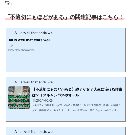
ね。
「不適切にもほどがある」の関連記事はこちら！
All is well that ends well.
All is well that ends well.
Better late than never.
All is well that ends well.
【不適切にもほどがある】純子が女子大生に憧れる理由
は？ミスキャンパスやオール...
2024-02-24
人気ドラマ「不適切にもほどがある」第5話で、純子が進路指導の教師との面談で、
お前の偏差値で入れる大学はこの世にないと言われ、裏口でもいいからフェリスに
入りたいという不適切な発言がありました。この記事では、「不適切にもほどがあ
る」第5話で純子が大学に入りたい理由として、進路指導の教師に話していた、大学
行かなきゃ、ミスキャンパスにもなれねぇし、オールナイトフジにも出れねぇしと
All is well that ends well.
いう発言について解説します。 【不適切にもほどがある】純子が女子大生に憧れる