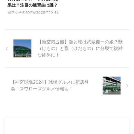
作品を視聴する方法について解説
ます。 【うち弁】1話でムロツ
果は？注目の練習生は誰？
します。 &nbs p; プロジェクトX
ヨシが着ていたコートは？ うち
日プ女子の配信が2023年10月5
の放送が打ち切られたのはいつ？
弁（うちの弁護士は手がかかる）
日から始まっていますが、第3弾
「プロジェクトX〜挑戦者た
1話でムロツヨシさん演じる蔵前
（#3）が以下の時間に配信され
ち〜」の放送が打ち切られた ...
勉が着ていたコートは、人気ドラ
ました。 2023/10/19（木）開場
マ踊 ...
20:00 /開演21:00 この記事で
【新空港占拠】龍と蛇は武蔵健一の娘？獣
は、2023/10/19（木）から配信
（けもの）と獣（けだもの）に分裂で複雑
開始された「PRODUCE 101
JAPAN THE GIRLS」の #3！レ
な終盤に！
ベル分け再評価 & グループ評価
の結果と注目の練習生について解
説します。 【日プ女子】#3レベ
ル分け再評価の結果は？ レベル
【神宮球場2024】球場グルメに新店登
分け再評価の結果は？ 日プ女子
場！スワローズグルメ情報も！
の配信の中で、レベル分け再評価
の結果が20 ...