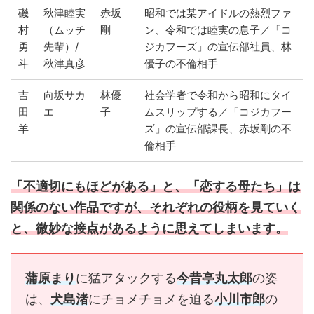
磯
秋津睦実
赤坂
昭和では某アイドルの熱烈ファ
村
（ムッチ
剛
ン、令和では睦実の息子／「コ
勇
先輩）/
ジカフーズ」の宣伝部社員、林
斗
秋津真彦
優子の不倫相手
吉
向坂サカ
林優
社会学者で令和から昭和にタイ
田
エ
子
ムスリップする／「コジカフー
羊
ズ」の宣伝部課長、赤坂剛の不
倫相手
「不適切にもほどがある」と、「恋する母たち」は
関係のない作品ですが、それぞれの役柄を見ていく
と、微妙な接点があるように思えてしまいます。
蒲原まり
に猛アタックする
今昔亭丸太郎
の姿
は、
犬島渚
にチョメチョメを迫る
小川市郎
の