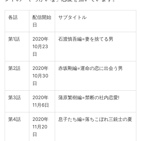
各話
配信開始
サブタイトル
日
第1話
2020年
石渡慎吾編=妻を捨てる男
10月23
日
第2話
2020年
赤坂剛編=運命の恋に出会う男
10月30
日
第3話
2020年
蒲原繁樹編=禁断の社内恋愛!
11月6日
第4話
2020年
息子たち編=落ちこぼれ三銃士の夏
11月20
日