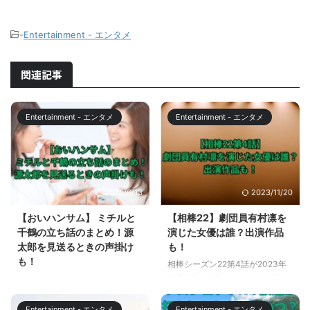
-
Entertainment - エンタメ
関連記事
Entertainment - エンタメ
Entertainment - エンタメ
2025/6/13
2023/11/20
【おいハンサム】 ミチルと
【相棒22】劇団員有村凛を
千鶴の立ち話のまとめ！源
演じた女優は誰？出演作品
太郎を見送るときの声掛け
も！
も！
相棒シーズン22第4話が2023年
11月8日に放送されました。 主役
『おいハンサム!!』は、2022年1
の女優、久保崎美怜が率いる、劇
月8日から2月26日まで、東海テ
団Wのただ一人の劇団員を演じて
レビ制作・フジテレビ系列の「土
Entertainment - エンタメ
Entertainment - エンタメ