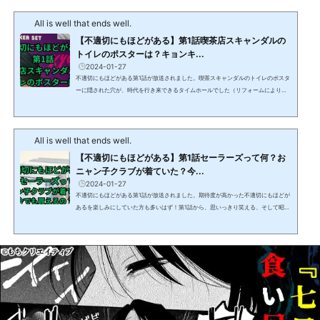
す。しかし、そのアイドルとは一体誰なのでしょうか？ムッチ先輩のファッション
All is well that ends well.
やセリフから、その元ネタを探ってみました。この記事を読めば、『不適切にもほ
どがある！』のムッチ先輩のアイドル愛がより深く理解でき...
【不適切にもほどがある】第1話喫茶店スキャンダルの
トイレのポスターは？キョンキ...
2024-01-27
不適切にもほどがある第1話が放送されました。喫茶スキャンダルのトイレのポスタ
ーに隠された穴が、時代を行き来できるタイムホールでした（リフォームにより使
えなくなってしまいました）が、そこに貼られたポスターに反応してしまった人も
多いはず。この記事では不適切にもほどがある第1話で小川市郎（阿部サダヲ）が思
わず反応してしまった、喫茶スキャンダルのトイレに貼ってあったポスターについ
All is well that ends well.
て解説します。 【不適切にもほどがある】第1話喫茶スキャンダルのトイレのポス
ターは？令和6年（西暦2024年）のポスタ...
【不適切にもほどがある】第1話セーラーズって何？お
ニャン子クラブが着ていた？今...
2024-01-27
不適切にもほどがある第1話が放送されました。期待度が高かった不適切にもほどが
あるを楽しみにしていた方も多いはず！第1話から、思いっきり笑える、そして昭和
世代にはとても懐かしい話題やグッズの連続でした。この記事では不適切にもほど
がある第1話で小川市郎（阿部サダヲ）が娘の純子（河合優実）にプレゼント（実際
には錦糸町で買った偽物）したセーラーズについて、また、当時、セーラーズを着
用していたおニャン子クラブの映像を見る方法についても解説します。 【不適切に
もほどがある】第1話セーラーズって何？セーラ...