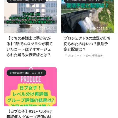
いた女優さんについて解説しま
ドラ」枠で放送された深夜ドラマ
す。 特命係の質問に答えるシー
ですが、2024年4月6日からシー
ンでしたが、笑顔がとても印象的
ズン2の放送、そして、映画化が
な女優さんでしたね。 【相棒22
決定しました。 「食べて、恋し
第4話】劇団員有村凛を演じた女
て、人は生きている…」クスッと
2025/6/14
2025/6/14
優は誰？ 相棒シーズン22第4話で
笑えて、お腹もすく、「恋」と
劇団Wのただ一人の劇団員、有村
「家族」と「ゴハン」をめぐる見
【うちの弁護士は手がかか
プロジェクトXの放送が打ち
凛を演じていた女優さんは、朝井
たことのない最新コメディ。とい
る】1話でムロツヨシが着て
切られたのはいつ？復活予
瞳子（あさいとうこ）さんです。
ううたい文句で始まった『おいハ
いたコートは？オマージュ
定と配信は？
朝井瞳子（あさいとうこ）さんの
ンサム!!』ですが、本編と合わせ
された踊る大捜査線とは？
「プロジェクトX〜挑戦者た
プロフィールをまとめてみまし
て楽しみなのは、母、伊藤千鶴
ち〜」皆さんはこの番組を覚えて
うち弁（うちの弁護士は手がかか
た。 項目 内容 名前 朝井 瞳子 ...
と、近所の主婦、ミチルの立ち話
いますか？かつて私たちの心を打
る）1話でムロツヨシさん演じる
と、千鶴が出勤する源太郎にかけ
った多くの日本の技術者や起業家
蔵前勉が来ていたコートが話題に
る一言。 この記事で ...
Entertainment - エンタメ
たちの奮闘を描き出した伝説のド
なっています。 この番組は毎回
キュメンタリー番組です。 しか
人気ドラマをオマージュしたシー
し、放送が打ち切られていまい、
ンがありますが、第1話では人気
多くのファンから復活を願う声が
ドラマ踊る大捜査線をオマージュ
上がっていました。 先日、この
したシーンがありました。 この
2025/6/14
番組の復活が報じられましたが、
記事では、番組で登場したコー
この記事では、放送終了の理由、
ト、腕時計について。 また、踊
【日プ女子】#3レベル分け
そして復活の日程。また、過去の
る大捜査線について解説していき
再評価 & グループ評価の結