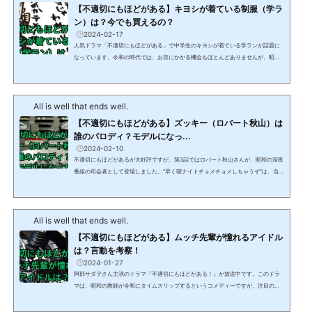
理由は？「不適切にもほどがある」の昭和の時...
【不適切にもほどがある】キヨシが着ている制服（学ラ
ン）は？今でも買えるの？
2024-02-17
人気ドラマ「不適切にもほどがある」で中学生のキヨシが着ている学ランが話題に
なっています。令和の時代では、お目にかかる機会もほとんどありませんが、昭和
の時代には、こういった変形学生服を着ている学生をよく見かけました。この記事
では、「不適切にもほどがある」で中学生のキヨシが着ていた変形学生服について
解説します。 【不適切にもほどがある】キヨシが着ている制服（学ラン）は？人気
All is well that ends well.
ドラマ「不適切にもほどがある」で中学生のキヨシが着ているのは、短ランにボン
タンの組み合わせです。短ランは、一般的に、着...
【不適切にもほどがある】ズッキー（ロバート秋山）は
誰のパロディ？モデルになっ...
2024-02-10
不適切にもほどがあるが大好評ですが、第3話ではロバート秋山さんが、昭和の深夜
番組の司会者として登場しました。”早く寝ナイトチョメチョメしちゃうぞ”は、当時
の深夜番組を忠実に再現しており、懐かしさに思わず微笑んでしまいました。この
記事では、不適切にもほどがある第3話で、ロバート秋山さんが演じていたズッキー
のモデルは誰なのか？またモデルとなった深夜番組について解説します。 【不適切
All is well that ends well.
にもほどがある】ズッキー（ロバート秋山）は誰のパロディ？不適切にもほどがあ
る第3話で、ロバート秋山さんが演じていたズ...
【不適切にもほどがある】ムッチ先輩が憧れるアイドル
は？言動を考察！
2024-01-27
阿部サダヲさん主演のドラマ『不適切にもほどがある！』が放送中です。このドラ
マは、昭和の教師が令和にタイムスリップするというコメディーですが、注目のキ
ャラクターがいます。それは、磯村勇斗さん演じるムッチ先輩です。ムッチ先輩
は、昭和のとあるアイドルに心酔するあまり、その身なりや言動を完コピする男で