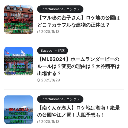
Entertainment - エンタメ
【マル秘の密子さん】ロケ地の公園は
どこ？カラフルな建物の正体は？
2025/6/13
Baseball - 野球
【MLB2024】ホームランダービーの
ルールは？変更の理由は？大谷翔平は
出場する？
2025/8/29
Entertainment - エンタメ
【南くんが恋人】ロケ地は湘南！絶景
の公園や江ノ電！大胆予想も！
2025/6/13