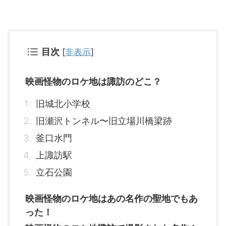
目次
[
非表示
]
映画怪物のロケ地は諏訪のどこ？
旧城北小学校
旧瀬沢トンネル〜旧立場川橋梁跡
釜口水門
上諏訪駅
立石公園
映画怪物のロケ地はあの名作の聖地でもあ
った！