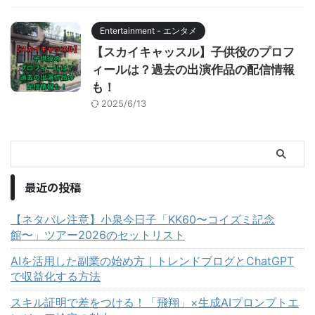
Entertainment - エンタメ
【スカイキャッスル】子供役のプロフ
ィールは？過去の出演作品の配信情報
も！
2025/6/13
最近の投稿
【ネタバレ注意】小泉今日子「KK60〜コイズミ記念
館〜」ツアー2026のセットリスト
AIを活用した副業の始め方｜トレンドブログとChatGPT
で収益化する方法
スキル証明で差をつける！「飛翔」×生成AIプロンプトエ