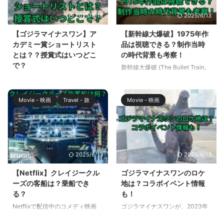
2025/6/13
2025/6/13
【ゴジラマイナスワン】ア
【新幹線大爆破】1975年作
カデミー賞ショートリスト
品は視聴できる？制作当時
とは？？授賞式はいつどこ
の時代背景も考察！
で？
新幹線大爆破 (The Bullet Train,
Super Express 109）は 1975年に
ゴジラマイナスワンが、日本映画
公開されたパニック映画ですが、
として初めてアカデミー賞の視覚
樋口真嗣監督、草彅剛さん主演で
効果賞のショートリストに選出さ
Movie - 映画
Travel - 旅
Movie - 映画
Netflixの新作映画として生まれ変
れました。 ゴジラマイナスワン
わることが発表されました。 新
は、2024年1月21日までの80日
作はリブート作品ということで、
間で、観客動員数354万人、興行
全く新しい作品となりますが、パ
収入54.5億円を突破する話題作
ニック映画の金字塔として海外で
（『ゴジラ-1.0／C』含む）にな
2025/6/13
2025/6/13
も高評価の新幹線大爆破 (The
っていますが、視覚効果（VFX）
Bullet Train, Super Express
が評価され、アカデミー賞の視覚
【Netflix】クレイジークル
ゴジラマイナスワンのロケ
109）は是非見ておきたいです
効果賞のショートリストに選出さ
ーズの客船は？乗船でき
地は？コラボイベント情報
ね。 この記事では、新幹線大爆
れました。 この記事では、アカ
る？
も！
破 (The Bullet Train ...
デミー賞のショートリストとは何
Netflixで配信中のコメディ映画
ゴジラマイナスワンが、2023年
か？また、2024年のアカデミー
「クレイジークルーズ」は、豪華
11月3日に公開され注目を集めて
賞授賞式について解説します。