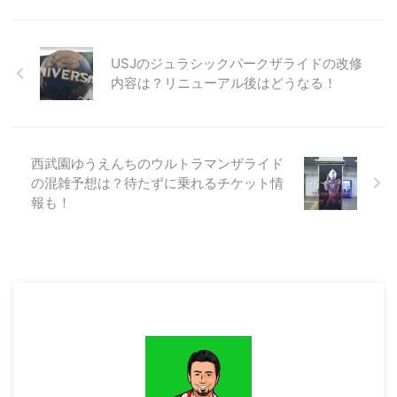
客船で繰り広げられるドタバタな
います。 この記事では、ゴジラ
【ゴジラマイナスワン】アカデミ
物語です。この映画で登場する客
マイナスワンの主なロケ地と、ロ
ー賞ショート ...
船は、実在するものなのでしょう
ケ地がコラボして実施しているコ
か？また、実際に乗ることはでき
ラボイベントの情報をお伝えしま
USJのジュラシックパークザライドの改修
るのでしょうか？これらの疑問に
す。 ゴジラマイナスワンのロケ
内容は？リニューアル後はどうなる！
答えるために、この記事では、ク
地は？ ゴジラマイナスワンの概
レイジークルーズの舞台となった
要は？ 『ゴジラ-1.0』（ゴジラ
客船や、その客船に乗る方法につ
マイナスワン、英題: GODZILLA
いて詳しく解説します。 この記
MINUS ONE）は、2023年11月3
西武園ゆうえんちのウルトラマンザライド
事を読めば、クレイジークルーズ
日に公開された、TOHOスタジオ
の混雑予想は？待たずに乗れるチケット情
の客船の魅力や、実際に乗るため
とROBOT制作による日本の映画
の方法を知ることができます。
です。この映画は、戦後間もない
報も！
【Netflix】クレイジークルーズ
日本を舞台にしており、山崎貴の
の客船 ...
脚本、VF ...