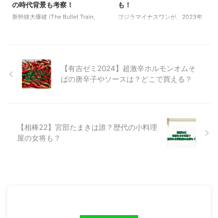
の時代背景も考察！
も！
跡地を探す中で諏訪地域が選ばれ
の方法を知ることができます。
新幹線大爆破 (The Bullet Train,
ゴジラマイナスワンが、2023年
ました。 そして、舞台が諏訪に
【Netflix】クレイジークルーズ
Super Express 109）は 1975年に
11月3日に公開され注目を集めて
決まったことで諏訪湖をや諏訪湖
の客船 ...
公開されたパニック映画ですが、
います。 この記事では、ゴジラ
を見下ろす小学校などがロケ ...
樋口真嗣監督、草彅剛さん主演で
マイナスワンの主なロケ地と、ロ
Netflixの新作映画として生まれ変
ケ地がコラボして実施しているコ
わることが発表されました。 新
ラボイベントの情報をお伝えしま
【有吉ゼミ2024】超激辛ホルモンオムそ
作はリブート作品ということで、
す。 ゴジラマイナスワンのロケ
ばの唐辛子やソースは？どこで買える？
全く新しい作品となりますが、パ
地は？ ゴジラマイナスワンの概
ニック映画の金字塔として海外で
要は？ 『ゴジラ-1.0』（ゴジラ
も高評価の新幹線大爆破 (The
マイナスワン、英題: GODZILLA
Bullet Train, Super Express
MINUS ONE）は、2023年11月3
109）は是非見ておきたいです
日に公開された、TOHOスタジオ
【相棒22】宮部たまきは誰？歴代の小料理
ね。 この記事では、新幹線大爆
とROBOT制作による日本の映画
屋の女将も？
破 (The Bullet Train ...
です。この映画は、戦後間もない
日本を舞台にしており、山崎貴の
脚本、VF ...