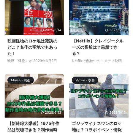
2025/6/14
2025/6/13
映画怪物のロケ地は諏訪の
【Netflix】クレイジークル
どこ？名作の聖地でもあっ
ーズの客船は？乗船でき
た！
る？
映画『怪物』が 2023年6月2日
Netflixで配信中のコメディ映画
（金）に公開されました。 ロケ
「クレイジークルーズ」は、豪華
地は、長野県の諏訪エリアと公表
客船で繰り広げられるドタバタな
されていますが。この記事では、
物語です。この映画で登場する客
Movie - 映画
Movie - 映画
諏訪エリアのどこで撮影が行われ
船は、実在するものなのでしょう
たのか、また、諏訪エリアで過去
か？また、実際に乗ることはでき
に撮影された映画について調べて
るのでしょうか？これらの疑問に
みました。 映画怪物のロケ地は
答えるために、この記事では、ク
諏訪のどこ？ 映画怪物のロケ地
レイジークルーズの舞台となった
2025/6/13
2025/6/13
である諏訪地域は、長野県南信地
客船や、その客船に乗る方法につ
方の諏訪市、岡谷市、茅野市を中
いて詳しく解説します。 この記
【新幹線大爆破】1975年作
ゴジラマイナスワンのロケ
心とした地域です。 映画怪物で
事を読めば、クレイジークルーズ
品は視聴できる？制作当時
地は？コラボイベント情報
は、作品の重要な舞台となる廃線
の客船の魅力や、実際に乗るため