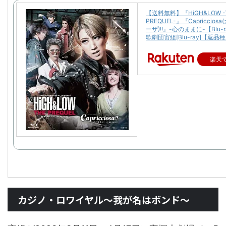
【送料無料】『HiGH&LOW -
PREQUEL-』『Capriccio
ーザ)!!』-心のままに-【Blu-
歌劇団宙組[Blu-ray]【返品
楽天
カジノ・ロワイヤル〜我が名はボンド〜