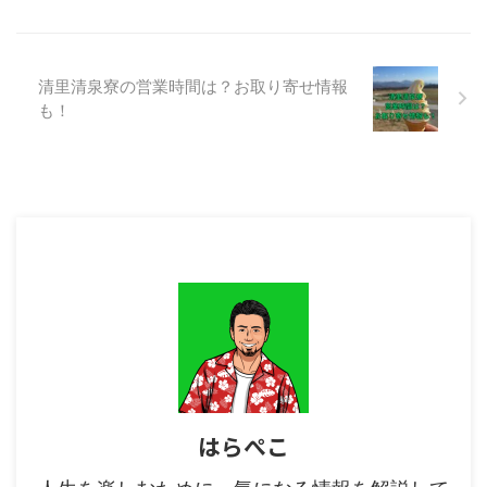
の記事を読めば、ドラマの新旧の
違いが明確になり、新シリーズへ
の理解が一層深まることでしょ
う。さらに、原作とドラマの関係
清里清泉寮の営業時間は？お取り寄せ情報
性についても理解が深まり、次の
も！
エピソードへの期待感が高まるこ
とでしょう。 【花咲舞が黙って
ない】2024シリーズと前作の違
いは？ 『花咲舞が黙ってない』
の2024年版と2 ...
はらぺこ