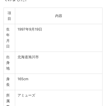
項
内容
目
生
1997年9月19日
年
月
日
出
北海道旭川市
身
地
身
165cm
長
所
アミューズ
属