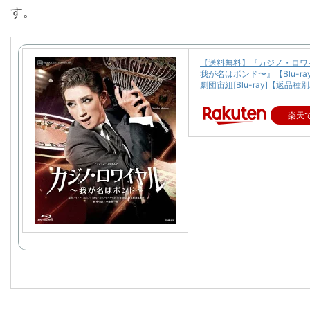
す。
【送料無料】『カジノ・ロワ
我が名はボンド〜』【Blu-ra
劇団宙組[Blu-ray]【返品種
楽天