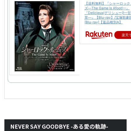
【送料無料】『シャーロック
ズ—The Game Is Afoot!—』
『Delicieux(デリシュー)!
里—』【Blu-ray】/宝塚歌
[Blu-ray]【返品種別A】
楽天
NEVER SAY GOODBYE -ある愛の軌跡-