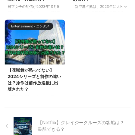
ロケ地は船橋で人気の公園？ ド
喫茶スキャンダルのトイレに貼っ
日プ女子の配信が2023年10月5
新空港占拠は、2023年に大ヒッ
ラマ「マル秘の密子さ ...
てあったポスターについて解説し
日から始まっていますが、第5弾
トした『大病院占拠』の続編で、
ます。 【不適切にもほどがあ
（#5）が以下の時間に配信され
2024年1月13日から日本テレビ
る】第1話喫茶スキャンダルのト
ました。 2023/11/2（木）開場
系で放送されます。 大病院占拠
イレのポスターは？ 令和6年（西
Entertainment - エンタメ
20:00 /開演21:00 この記事で
の舞台は横浜市の界星堂病院の設
暦2024年）のポス ...
は、2023/11/3（木）に配信開始
定でしたが、新空港占拠の舞台は
された「PRODUCE 101 JAPAN
神奈川県初の国際空港『かながわ
THE GIRLS」の #5第1回順位発
新空港』と発表されています。
表式の結果と急上昇した会田凛さ
この記事では、新空港占拠のロケ
2025/6/13
んの情報についてもお伝えしま
地となっている空港について、ま
す。 【日プ女子#5】第1回順位
た神奈川県に空港はあるのかにつ
【花咲舞が黙ってない】
発表式の結果は？ 第1回順位発表
いて解説します。 【新空港占
2024シリーズと前作の違い
会の結果は？ 日プ女子の配信の
拠】ロケ地の空港はどこ？ ドラ
は？原作は前作放送後に出
中で、第1回順位発表会の結果は
マ新空港占拠のロケ地は、仙台空
版された？
は2023年11月2 ...
港です。 2024年1月6日に解禁さ
『花咲舞が黙ってない』の新シリ
れた本編映像の外観と、せんだ
ーズが2024年4月13日から放送
い・宮城 ...
されます。 『花咲舞が黙ってな
い』は、2014年、2015年に放送
された人気ドラマですが、9年後
【Netflix】クレイジークルーズの客船は？
の2024年に放送される新シリー
乗船できる？
ズは何が違うのでしょうか？ こ