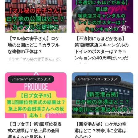
2025/6/13
2025/6/13
【マル秘の密子さん】ロケ
【不適切にもほどがある】
地の公園はどこ？カラフル
第1話喫茶店スキャンダルの
な建物の正体は？
トイレのポスターは？キョ
ンキョンの40周年はいつだ
ドラマ「マル秘の密子さん」が、
った？
7月13日(土)夜10時から日本テレ
ビ系で放送されます。 放送開始
不適切にもほどがある第1話が放
前に公式ページや公式SNSで予告
送されました。 喫茶スキャンダ
Entertainment - エンタメ
Entertainment - エンタメ
動画が配信されていますが、予告
ルのトイレのポスターに隠された
動画に登場する景色や、建物が気
穴が、時代を行き来できるタイム
になった人も多いことでしょう。
ホールでした（リフォームにより
https://twitter.com/maruhi_mitsu
使えなくなってしまいました）
ko/status/18070515208627733
が、そこに貼られたポスターに反
2025/6/13
2025/6/13
43 この記事では、ドラマ「マル
応してしまった人も多いはず。
秘の密子さん」のロケ地となった
この記事では不適切にもほどがあ
【日プ女子】第1回順位発表
【新空港占拠】ロケ地の空
千葉県船橋市の公園について解説
る第1話で小川市郎（阿部サダ
式の結果は？急上昇の会田
港はどこ？神奈川に空港は
します。 【マル秘の密子さん】
ヲ）が思わず反応してしまった、
凛さんへの反応も！
あるの？