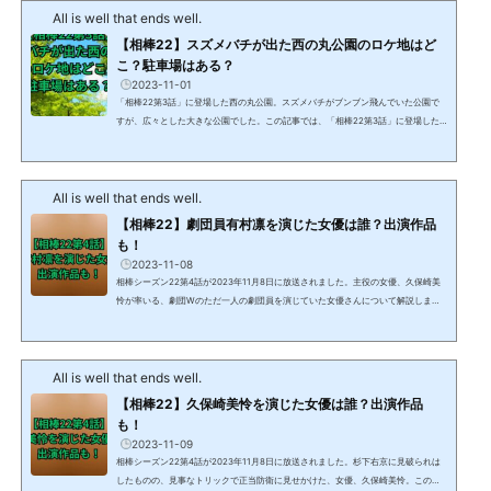
ストラリアなどでも食べられていることがあります。蜂...
All is well that ends well.
【相棒22】スズメバチが出た西の丸公園のロケ地はど
こ？駐車場はある？
2023-11-01
「相棒22第3話」に登場した西の丸公園。スズメバチがブンブン飛んでいた公園で
すが、広々とした大きな公園でした。この記事では、「相棒22第3話」に登場した
西の丸公園のロケ地にはどこなのか？また、アクセスと駐車場の情報をお伝えしま
す。 【相棒22第3話】スズメバチが出た西の丸公園のロケ地はどこ？【相棒22第3
話】スズメバチが出た西の丸公園のロケ地は、千葉県柏市の柏の葉公園です。X
All is well that ends well.
（旧Twitter）でも話題になっていますhttps://twitter.com/rikujolovelovel/status/
1719697416415514829?s=20柏の葉公園はどんなとこ...
【相棒22】劇団員有村凛を演じた女優は誰？出演作品
も！
2023-11-08
相棒シーズン22第4話が2023年11月8日に放送されました。主役の女優、久保崎美
怜が率いる、劇団Wのただ一人の劇団員を演じていた女優さんについて解説しま
す。特命係の質問に答えるシーンでしたが、笑顔がとても印象的な女優さんでした
ね。 【相棒22第4話】劇団員有村凛を演じた女優は誰？相棒シーズン22第4話で劇
団Wのただ一人の劇団員、有村凛を演じていた女優さんは、朝井瞳子（あさいとう
All is well that ends well.
こ）さんです。朝井瞳子（あさいとうこ）さんのプロフィールをまとめてみまし
た。項目内容名前朝井 瞳子（あさい とうこ）生年月日1999年4...
【相棒22】久保崎美怜を演じた女優は誰？出演作品
も！
2023-11-09
相棒シーズン22第4話が2023年11月8日に放送されました。杉下右京に見破られは
したものの、見事なトリックで正当防衛に見せかけた、女優、久保崎美怜。この記