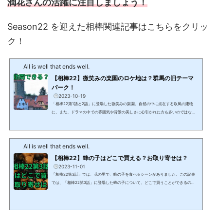
潤花さんの活躍に注目しましょう！
Season22 を迎えた相棒関連記事はこちらをクリッ
ク！
All is well that ends well.
【相棒22】微笑みの楽園のロケ地は？群馬の旧テーマ
パーク！
2023-10-19
「相棒22第1話と2話」に登場した微笑みの楽園。自然の中に点在する欧風の建物
に、また、ドラマの中での雰囲気や背景の美しさに心引かれた方も多いのではない
でしょうか。この記事では、「相棒22第1話と2話」に登場した微笑みの楽園のロケ
地にはどこなのか？また、そこを訪問することができるのかを解説します。 【相棒
22第1話2話】微笑みの楽園のロケ地はどこ？【相棒22第1話2話】微笑みの楽園のロ
All is well that ends well.
ケ地は、群馬県前橋市の林牧場です。林牧場はどんな会社？ 群馬県前橋市の林牧場
についての概要は以下のとおりです。• 養豚...
【相棒22】蜂の子はどこで買える？お取り寄せは？
2023-11-01
「相棒22第3話」では、花の里で、蜂の子を食べるシーンがありました。この記事
では、「相棒22第3話」に登場した蜂の子について、どこで買うことができるの
か？また、お取り寄せができるかも解説します。 【相棒22第3話】蜂の子はどこで
買える？【相棒22第3話】の中で、花の里で女将が蜂の子をおつまみで出すシーン
がありました。蜂の子って何？蜂の子は、主に日本の長野県や岐阜県などの山間部
で食用とされている蜂の幼虫です。他にも、中国の雲南省やアフリカ、南米、オー