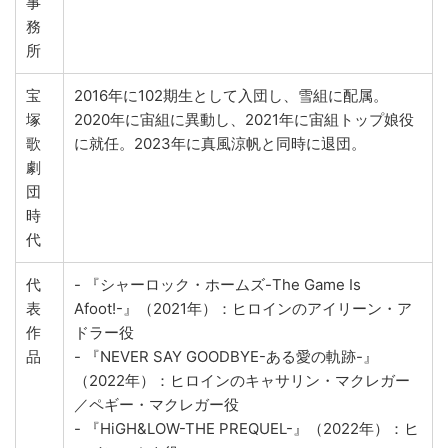
事
務
所
宝
2016年に102期生として入団し、雪組に配属。
塚
2020年に宙組に異動し、2021年に宙組トップ娘役
歌
に就任。2023年に真風涼帆と同時に退団。
劇
団
時
代
代
- 『シャーロック・ホームズ-The Game Is
表
Afoot!-』（2021年）：ヒロインのアイリーン・ア
作
ドラー役
品
- 『NEVER SAY GOODBYE-ある愛の軌跡-』
（2022年）：ヒロインのキャサリン・マクレガー
／ペギー・マクレガー役
- 『HiGH&LOW-THE PREQUEL-』（2022年）：ヒ