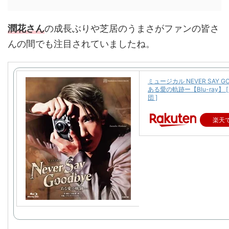
潤花さん
の成長ぶりや芝居のうまさがファンの皆さ
んの間でも注目されていましたね。
ミュージカル NEVER SAY GO
ある愛の軌跡ー【Blu-ray】 
団 ]
楽天